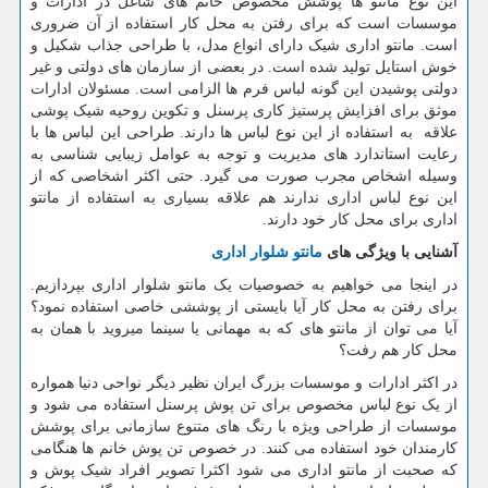
این نوع مانتو ها پوشش مخصوص خانم های شاغل در ادارات و
موسسات است که برای رفتن به محل کار استفاده از آن ضروری
است. مانتو اداری شیک دارای انواع مدل، با طراحی جذاب شکیل و
خوش استایل تولید شده است. در بعضی از سازمان های دولتی و غیر
دولتی پوشیدن این گونه لباس فرم ها الزامی است. مسئولان ادارات
موثق برای افزایش پرستیژ کاری پرسنل و تکوین روحیه شیک پوشی
علاقه به استفاده از این نوع لباس ها دارند. طراحی این لباس ها با
رعایت استاندارد های مدیریت و توجه به عوامل زیبایی شناسی به
وسیله اشخاص مجرب صورت می گیرد. حتی اکثر اشخاصی که از
این نوع لباس اداری ندارند هم علاقه بسیاری به استفاده از مانتو
اداری برای محل کار خود دارند.
آشنایی با ویژگی های
مانتو شلوار اداری
در اینجا می خواهیم به خصوصیات یک مانتو شلوار اداری بپردازیم.
برای رفتن به محل کار آیا بایستی از پوششی خاصی استفاده نمود؟
آیا می توان از مانتو های که به مهمانی یا سینما میروید با همان به
محل کار هم رفت؟
در اکثر ادارات و موسسات بزرگ ایران نظیر دیگر نواحی دنیا همواره
از یک نوع لباس مخصوص برای تن پوش پرسنل استفاده می شود و
موسسات از طراحی ویژه با رنگ های متنوع سازمانی برای پوشش
کارمندان خود استفاده می کنند. در خصوص تن پوش خانم ها هنگامی
که صحبت از مانتو اداری می شود اکثرا تصویر افراد شیک پوش و