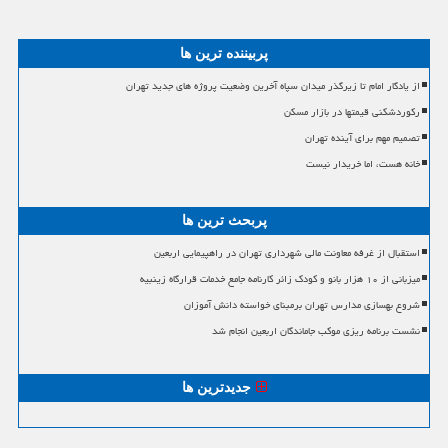
پربیننده ترین ها
از یادگار امام تا زیرگذر میدان سپاه آخرین وضعیت پروژه های جدید تهران
رکوردشکنی قیمتها در بازار مسکن
تصمیم مهم برای آینده تهران
خانه هست، اما خریدار نیست
پربحث ترین ها
استقبال از غرفه معاونت مالی شهرداری تهران در راهپیمایی اربعین
میزبانی از ۱۰ هزار بانو و کودک زائر کارنامه جامع خدمات قرارگاه زینبیه
شروع بهسازی مدارس تهران برمبنای خواسته دانش آموزان
نشست برنامه ریزی موکب جاماندگان اربعین انجام شد
جدیدترین ها