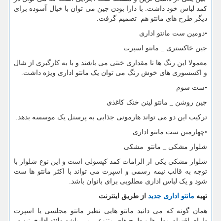
کمد لباس خود داشت. با دارا بودن جین می توان با خیال آسوده برای
دیگر طرح های مانتو هم تصمیم گرفت.
•دومین ست مانتو اداری
جین خاکستری _ مانتو اسپرت
معمولا این رنگ ها تا مقداری خنثی می باشند و با به کارگیری از شال
و اکسسوری های خوش رنگ می توان یک مانتو اداری ویژه داشت.
•ست سوم
جین روشن _ مانتو لینن خنک کاغذی
ترکیب این دو می تواند هارمونی جذابی به پرسنل یک موسسه بدهد.
•چهارمین ست مانتو اداری
شلوار مشکی _ مانتو مشکی
شلوار مشکی یکی از الزامات کمد کپسولی است و این نوع شلوار با
توجه به قالب نیمه رسمی و اسپرت می تواند با اکثر مانتو ها ست
شود و یک لباس اداری مطلوبی برای بانوان باشد.
تهیه
مانتو اداری جدید
از طریق اینترنت
همان گونه که می دانید مانتو هایی نظیر مانتو مجلسی یا اسپرت
دارای اقسام مدل ها و طرح های متنوعی می باشد
مانتو اداری
نیز در