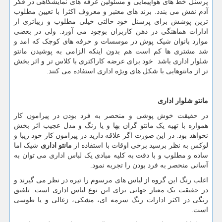
پرسنل خط های هواپیمایی و مسئولین غرفه های نمایشگاهی در فکر
آدم نقش می بندد. برند های معتبر و معروف اکثرا با تعیین مطلوب
ترین پوشش برای پرسنل خود حالتی خیلی مطلوب و زیباتری از
ادارات هماهنگی در ذهن کاربران بوجود می آورد. ولی در بعضی
موارد بانوان شیک پوش در موسسات و حرفه های کوچک که امد و
شد مشتری ها کم است هم بدون اینکه الزامی به پوشیدن مانتو
شلوار اداری باشد خود برای عرضه کاراکتری با کلاس تر و اثر بخش
تر از مانتوهایی با شکل های ویژه اداری استفاده می کنند.
مانتو شلوار اداری
در حقیقت خوش پوشی و منحصر به فرد بودن در پیرامون کار
همواره با تهیه یک مانتو گران بها و یا رنگ و مدل عجیب اثر بخش
نخواهد بود. در این صورت اگر علاقه دارید در پیرامون کار خود زیبا و
لوکس به نظر برسید برخی اوقات با استفاده از
مانتو اداری
شیک اما
ساده و مطلوب و با دقت به کلیه مبادی یک لباس اداری می توان به
آسانی منحصر به فرد بودن را تجربه نمود.
اغلب رنگ این گروه از لباس های مرسوم را تیره در نظر می گیرند و
در حقیقت یک معیار جهانی برای این نوع لباس اداری است. تلفیق
رنگی در اکثر ادارات رنگ سرمه ای، مشکی، زغالی و یا طوسی
است.