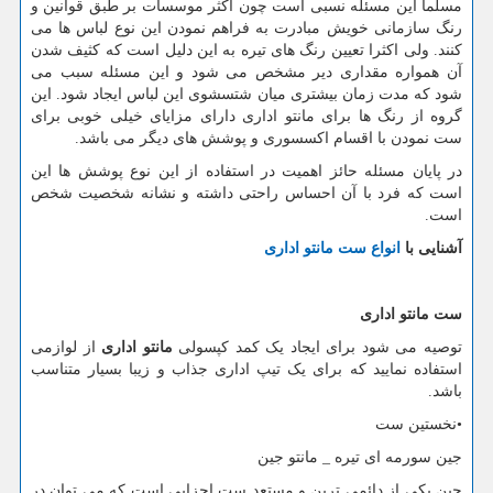
مسلما این مسئله نسبی است چون اکثر موسسات بر طبق قوانین و
رنگ سازمانی خویش مبادرت به فراهم نمودن این نوع لباس ها می
کنند. ولی اکثرا تعیین رنگ های تیره به این دلیل است که کثیف شدن
آن همواره مقداری دیر مشخص می شود و این مسئله سبب می
شود که مدت زمان بیشتری میان شتسشوی این لباس ایجاد شود. این
گروه از رنگ ها برای مانتو اداری دارای مزایای خیلی خوبی برای
ست نمودن با اقسام اکسسوری و پوشش های دیگر می باشد.
در پایان مسئله حائز اهمیت در استفاده از این نوع پوشش ها این
است که فرد با آن احساس راحتی داشته و نشانه شخصیت شخص
است.
آشنایی با
انواع ست مانتو اداری
ست مانتو اداری
توصیه می شود برای ایجاد یک کمد کپسولی
مانتو اداری
از لوازمی
استفاده نمایید که برای یک تیپ اداری جذاب و زیبا بسیار متناسب
باشد.
•نخستین ست
جین سورمه ای تیره _ مانتو جین
جین یکی از دائمی ترین و مستعد ست اجزایی است که می توان در