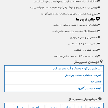
استقبال از غرفه معاونت مالی شهرداری تهران در راهپیمایی اربعین
میزبانی از ۱۰ هزار بانو و کودک زائر کارنامه جامع خدمات قرارگاه زینبیه
شروع بهسازی مدارس تهران برمبنای خواسته دانش آموزان
جالب ترین ها
مفتول، توری پرسی و حصاری، نبشی و رابیتس
آتش نشانان از ساختمان وزارت نیرو خارج شدند
متخصص ارتودنسی در تهران
فروش استند و کیوسک لمسی
آی پی ثابت برای بایننس
پاسپورت دومینیكا انتخابی برای پاسپورت دوم
دوستان مسیرساز
آب شیرین کن - دستگاه آب شیرین کن
شرکت صنعتی سخت پوشش
فیش حج
قیمت بیسیم کنوود
موضوعهای مسیرساز
خدمات
بازار
تولید
رپورتاژ
ساخت
شهردار