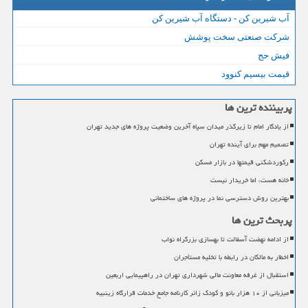
آب شیرین کن - دستگاه آب شیرین کن
شرکت صنعتی سخت پوشش
فیش حج
قیمت بیسیم کنوود
پربیننده ترین ها
از یادگار امام تا زیرگذر میدان سپاه آخرین وضعیت پروژه های جدید تهران
تصمیم مهم برای آینده تهران
رکوردشکنی قیمتها در بازار مسکن
خانه هست، اما خریدار نیست
بهترین روش دسترسی نما در پروژه های ساختمانی
پربحث ترین ها
از ادامه نهضت آسفالت تا بهسازی بزرگراه نواب
اخطار به مالکان در رابطه با تخلیه مستأجران
استقبال از غرفه معاونت مالی شهرداری تهران در راهپیمایی اربعین
میزبانی از ۱۰ هزار بانو و کودک زائر کارنامه جامع خدمات قرارگاه زینبیه