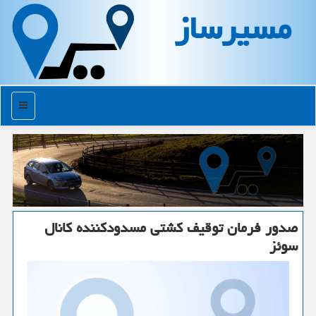
مسیرساز
منو
صدور فرمان توقیف كشتی مسدودكننده كانال
سوئز