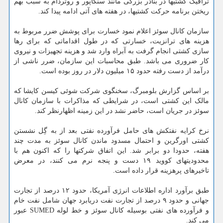
ترافیک کشتیها در بنادر بزرگی مانند سنگاپور و روتردام به سبب بهم
ریختن برنامه حرکت کشتیها، در هفته های آتی ادامه پیدا کند.
سازمان کانال سوئز اعلام نمود خسارت برای پوشش ضرر مربوط به
هزینه های ترانزیت، خسارتی که در طول اقداماتی که برای رها
سازی کشتی انجام گرفت به آبراه وارد شد و هزینه تجهیزات و نیروی
کار ضروری می باشد. طبق محاسبات این سازمان، ضرر ناشی از
درآمد از دست رفته حدود ۱۵ میلیون دلار در روز بوده است.
بر اساس گزارش بلومبرگ، سخنگوی شرکت شوئی کیسن کایشا که
مالک این کشتی است، در شرایطی که مذاکرات با سازمان کانال
سوئز در جریان است، حاضر نشد در این زمینه اظهارنظر کند.
نرخ کرایه نفتکش های حامل فرآورده نفتی بعد از به گِل نشستن
کشتی اورگرین و احتمال مسدود ماندن کانال سوئز به مدت چند
هفته، حدودا دو برابر شد. این اتفاق شرکتها را که اکنون هم با
محدودیتهای کووید ۱۹ دست و پنجه نرم می کنند، در معرض
تاخیرهای پرهزینه قرار داده است.
طبق برآورد اداره اطلاعات انرژی آمریکا، حدود ۱۲ درصد از تجارت
جهانی و حدود ۹ درصد از تجارت نفت دریابرد جهان شامل نفت خام
و فرآورده های نفتی بوسیله کانال سوئز و خط لوله SUMED عبور
می کند.