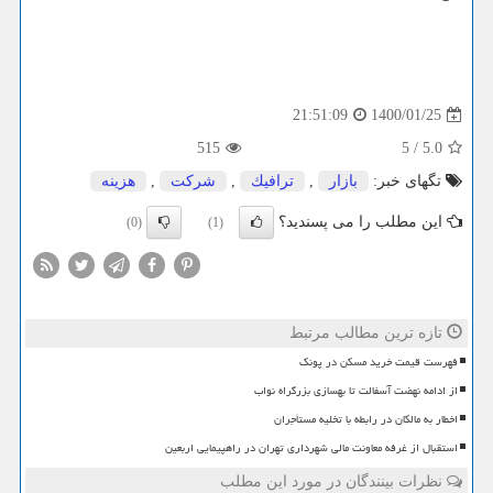
1400/01/25
21:51:09
515
5
/
5.0
تگهای خبر:
بازار
,
ترافیك
,
شركت
,
هزینه
این مطلب را می پسندید؟
(0)
(1)
تازه ترین مطالب مرتبط
فهرست قیمت خرید مسکن در پونک
از ادامه نهضت آسفالت تا بهسازی بزرگراه نواب
اخطار به مالکان در رابطه با تخلیه مستأجران
استقبال از غرفه معاونت مالی شهرداری تهران در راهپیمایی اربعین
نظرات بینندگان در مورد این مطلب