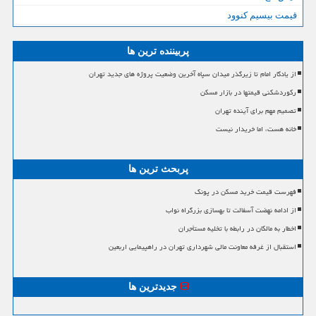
قیمت بیسیم کنوود
پربیننده ترین ها
از یادگار امام تا زیرگذر میدان سپاه آخرین وضعیت پروژه های جدید تهران
رکوردشکنی قیمتها در بازار مسکن
تصمیم مهم برای آینده تهران
خانه هست، اما خریدار نیست
پربحث ترین ها
فهرست قیمت خرید مسکن در پونک
از ادامه نهضت آسفالت تا بهسازی بزرگراه نواب
اخطار به مالکان در رابطه با تخلیه مستأجران
استقبال از غرفه معاونت مالی شهرداری تهران در راهپیمایی اربعین
جدیدترین ها