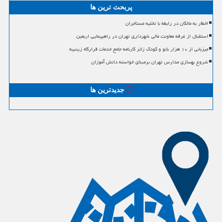
پربحث ترین ها
اخطار به مالکان در رابطه با تخلیه مستأجران
استقبال از غرفه معاونت مالی شهرداری تهران در راهپیمایی اربعین
میزبانی از ۱۰ هزار بانو و کودک زائر کارنامه جامع خدمات قرارگاه زینبیه
شروع بهسازی مدارس تهران برمبنای خواسته دانش آموزان
جدیدترین ها