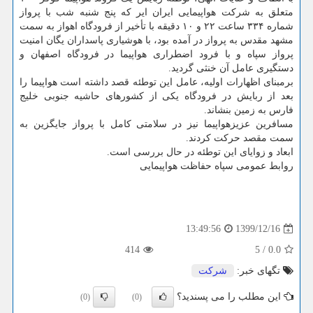
متعلق به شرکت هواپیمایی ایران ایر که پنج شنبه شب با پرواز
شماره ۳۳۴ ساعت ۲۲ و ۱۰ دقیقه با تأخیر از فرودگاه اهواز به سمت
مشهد مقدس به پرواز در آمده بود، با هوشیاری پاسداران یگان امنیت
پرواز سپاه و با فرود اضطراری هواپیما در فرودگاه اصفهان و
دستگیری عامل آن خنثی گردید.
برمبنای اظهارات اولیه، عامل این توطئه قصد داشته است هواپیما را
بعد از ربایش در فرودگاه یکی از کشورهای حاشیه جنوبی خلیج
فارس به زمین بنشاند.
مسافرین عزیزهواپیما نیز در سلامتی کامل با پرواز جایگزین به
سمت مقصد حرکت کردند.
ابعاد و زوایای این توطئه در حال بررسی است.
روابط عمومی سپاه حفاظت هواپیمایی
1399/12/16
13:49:56
414
5
/
0.0
تگهای خبر:
شركت
این مطلب را می پسندید؟
(0)
(0)