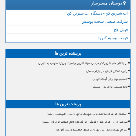
دوستان مسیرساز
آب شیرین کن - دستگاه آب شیرین کن
شرکت صنعتی سخت پوشش
فیش حج
قیمت بیسیم کنوود
پربیننده ترین ها
از یادگار امام تا زیرگذر میدان سپاه آخرین وضعیت پروژه های جدید تهران
رکوردشکنی قیمتها در بازار مسکن
تصمیم مهم برای آینده تهران
خانه هست، اما خریدار نیست
پربحث ترین ها
استقبال از غرفه معاونت مالی شهرداری تهران در راهپیمایی اربعین
میزبانی از ۱۰ هزار بانو و کودک زائر کارنامه جامع خدمات قرارگاه زینبیه
شروع بهسازی مدارس تهران برمبنای خواسته دانش آموزان