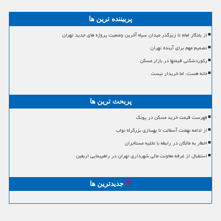
پربیننده ترین ها
از یادگار امام تا زیرگذر میدان سپاه آخرین وضعیت پروژه های جدید تهران
تصمیم مهم برای آینده تهران
رکوردشکنی قیمتها در بازار مسکن
خانه هست، اما خریدار نیست
پربحث ترین ها
فهرست قیمت خرید مسکن در پونک
از ادامه نهضت آسفالت تا بهسازی بزرگراه نواب
اخطار به مالکان در رابطه با تخلیه مستأجران
استقبال از غرفه معاونت مالی شهرداری تهران در راهپیمایی اربعین
جدیدترین ها