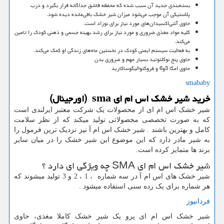
بسته‌بندی جدید آن سبب شده که محفظه قاشق جداگانه قرار بگیرد و درب
پلاستیکی آن موجب می‌شود میزان شیر خشک باقی‌مانده دیده شود.
حاوی آنتی‌اکسیدان‌های مورد نیاز برای نوزاد است.
کلیه مواد مغذی ضروری و مورد نیاز برای رشد بهینه جسمی و ذهنی کودک را تامین
می‌کند.
به فعالیت سیستم ایمنی کودک در نخستین ماه‌های زندگی او کمک می‌کند.
حاوی پنج نوکلئوتید بسیار مهم و ضروری بدن
حاوی امگا 3و6 و فروکتوالیگوساکارید
smababy
خرید شیر خشک اس ام ای
sma
(اورجینال)
شیر خشک اس ام ای از محصولات یک شرکت معتبر ایرلندی است
که به صورت تخصصی محصولاتی تولید میکند که از نظر سلامت
کامل و بهترین باشند . شیر خشک اس ام آ نیز نزدیک ترین فرمول را
به شیر مادر دارد که این موضوع این شیر خشک را در میان سایر
برند ها متمایز کرده است.
شیر خشک اس ام ای
SMA
چه ویژگی ای دارد ؟
شیر خشک های اس ام آ در سه شماره ، 1 ، 2 و 3 تولید میشوند که
هر شماره برای یک رده سنی استفاده میشود
.
فردانیوز
شیر خشک اس ام ای پرو یک شیر خشک کاملا مغذی، حاوی