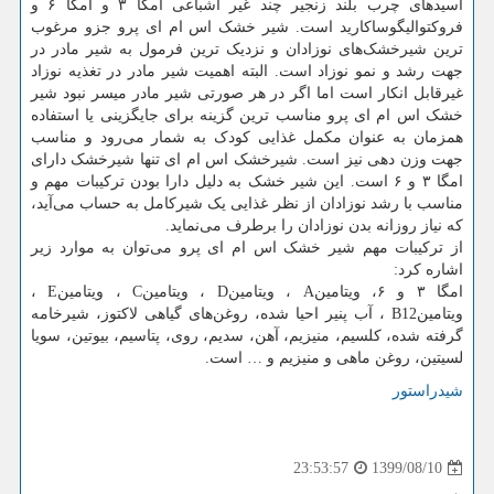
اسیدهای چرب بلند زنجیر چند غیر اشباعی امگا ۳ و امگا ۶ و
فروکتوالیگوساکارید است. شیر خشک اس ام ای پرو جزو مرغوب
ترین شیرخشک‌های نوزادان و نزدیک ترین فرمول به شیر مادر در
جهت رشد و نمو نوزاد است. البته اهمیت شیر مادر در تغذیه نوزاد
غیرقابل انکار است اما اگر در هر صورتی شیر مادر میسر نبود شیر
خشک اس ام ای پرو مناسب ترین گزینه برای جایگزینی یا استفاده
همزمان به عنوان مکمل غذایی کودک به شمار می‌رود و مناسب
جهت وزن دهی نیز است. شیرخشک اس ام ای تنها شیرخشک دارای
امگا ۳ و ۶ است. این شیر خشک به دلیل دارا بودن ترکیبات مهم و
مناسب با رشد نوزادان از نظر غذایی یک شیرکامل به حساب می‌آید،
که نیاز روزانه بدن نوزادان را برطرف می‌نماید.
از ترکیبات مهم شیر خشک اس ام ای پرو می‌توان به موارد زیر
اشاره کرد:
امگا ۳ و ۶، ویتامین
A
، ویتامین
D
، ویتامین
C
، ویتامین
E
،
ویتامین
B12
، آب پنیر احیا شده، روغن‌های گیاهی لاکتوز، شیرخامه
گرفته شده، کلسیم، منیزیم، آهن، سدیم، روی، پتاسیم، بیوتین، سویا
لسیتین، روغن ماهی و منیزیم و … است.
شیدراستور
1399/08/10
23:53:57