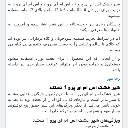
شیر خشک اس ام ای پرو 1 ، اس ام ای پرو 2 و اس ام ای پرو 3 به
ترتیب برای نوزادان 0 تا 6 ماه ، 6 تا 12 ماه و بالای 12 ماه استفاده
میشوند.
پزشکان زیادی نیز خوشبختانه با این شیر آشنا شده و امروزه به
خانواده ها معرفی میکنند
.
اما در شزایط تحریم همیشه سودجویان و کلاه بردارانی نیز بوده اند
که کالای نا سالم و تقلبی را به دست مصررف کننده ی بی گناه می
رسانند.
و از آنجایی که این محصول ، برای تغذیه نوزاد استفاده میشود
دستکاری و خراب بودن آن میتواند عواقب بسیار بدی نیز داشته
باشد
.
رجا نیوز
شیر خشک اس ام ای پرو 1 نستله
شیر خشک اس ام ای پرو 1 نستله نزدیکترین جایگزین غذایی مشابه
با شیر مادر است و نیازهای غذایی کودک را از لحظه تولد به بعد به
خوبی تامین می‌کند. از دیگر ویژگی‌های این شیر حضور پنج نوکلئوتید
بسیار مهم و همچنین سلسیم در ترکیب آن است.
ویژگی‌های شیر خشک اس ام ای پرو 1 نستله
مناسب از بدو تولد