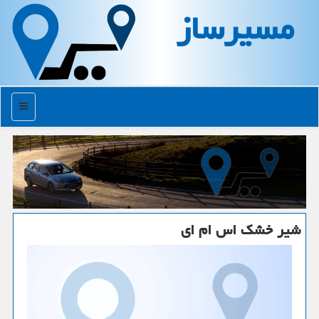
مسیرساز
منو
شیر خشك اس ام ای