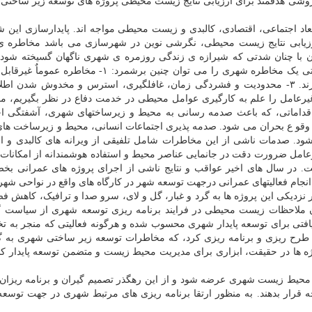
روشی هدفمند برای ارزیابی نتایج زیست محیطی پروژه های توسعه زیر ساخت
عاد اجتماعی، اقتصادی، کالبدی و زیست محیطی مواجه اند. پایدارسازی این ش
ارزیابی نتایج زیست محیطی، نگرشی نوین در شهرسازی می باشد مخاطره 
ان با چنان شدتی که شیرازه ی زندگی روزمره ی شهری ناگهان گسیخته شود
گرفتار رنج و درماندگی شوند. مهمترین خصوصیت های ذاتی یک مخاطره شهری را می توان چنین برشمرد: ۱-
است.۲- مخاطرات ماهیت و آثار طولانی و فرسایشی دارند. ۳- محدودیت و فشردگی زمان، غافلگیری، استرس و مخدوش شد
 غیرعامل را علم به کارگیری عوامل محیطی در خدمت دفاع در نظر بگیریم، 
 اقداماتی، که باعث صدمه رسانی به محیط و زیرساختهای شهری، آشفتگی ا
ام وقو ع بحران می شود. صدمه پذیری اجتماعات انسانی، محیط و زیرساخت ه
. صدمات ناشی از این مخاطرات شامل تلفیقی از ویرانه های کالبدی و اخ
عامل ضرورت دقت در جانمایی عناصر محیط و استفاده هوشمندانه از امکانا
 در سال های اخیر عواقب و نتایج ناشی از اجرای پروژه های عمرانی بخ
نجام فعالیتهای عمرانی درجهت توسعه شهر در کارگاه های واقع در نواحی شه
یکی این پروژه ها به گرد و غبار، گل و لای، سرو صدا و ترافیک، کاهش فض
ن ملاحظات زیست محیطی در فرایند برنامه ریزی توسعه شهری از سیاست گذ
یافتی برای توسعه پایدار شهری محسوب شده و هرگونه فعالیتی که منجر به ت
 طرح ریزی و برنامه ریزی کرد، که مخاطرات توسعه زیر ساختی شهری به گ
ه ها در حقیقت، ابزاری برای مدیریت محیط زیست و متضمن توسعه پایدار کل
محیط زیست شهری عرضه شود و از این رهگذر تصمیم گیران و برنامه ریزان 
 قرار بدهند. به منظور ارتقا برنامه ریزی های مرتبط شهری در جهت توسع