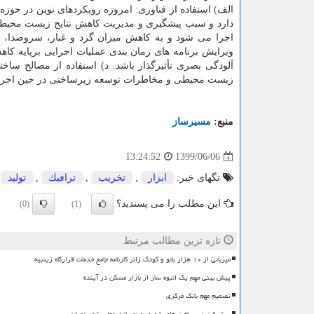
الف) استفاده از فناوری: امروزه رویکردهای نوین در حوز
دارد و سبب پیشگیری و مدیریت کاهش نتایج زیست محیط
اجرا می شود و به کاهش میزان گرد و غبار، سروصدا، و 
ویرایش برنامه های زمان بندی عملیات اجرایی برپایه کاه
آلودگی بصری تأثیرگذار باشد. د) استفاده از مصالح ساخ
زیست محیطی و مخاطرات توسعه زیرساختی در حین اجرای 
منبع:
مسیرساز
1399/06/06
13:24:52
تگهای خبر:
ابزار
,
تخریب
,
ترافیك
,
تولید
این مطلب را می پسندید؟
(0)
(1)
تازه ترین مطالب مرتبط
میزبانی از ۱۰ هزار بانو و کودک زائر کارنامه جامع خدمات قرارگاه زینبیه
پیش بینی مهم یک انبوه ساز از بازار مسکن در آینده
تصمیم مهم بانک مرکزی