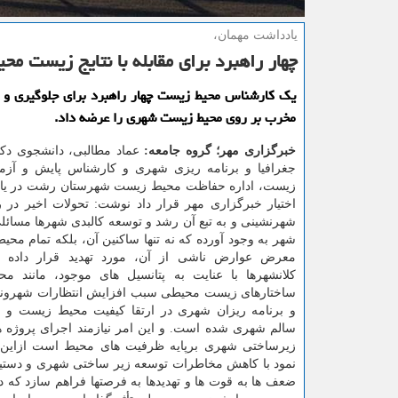
یادداشت مهمان،
چهار راهبرد برای مقابله با نتایج زیست مح
یك كارشناس محیط زیست چهار راهبرد برای جلوگیری و 
مخرب بر روی محیط زیست شهری را عرضه داد.
خبرگزاری مهر؛ گروه جامعه:
عماد مطالبی، دانشجوی د
جغرافیا و برنامه ریزی شهری و کارشناس پایش و آزم
زیست، اداره حفاظت محیط زیست شهرستان رشت در یاد
اختیار خبرگزاری مهر قرار داد نوشت: تحولات اخیر در 
شهرنشینی و به تبع آن رشد و توسعه کالبدی شهرها مسائل
شهر به وجود آورده که نه تنها ساکنین آن، بلکه تمام محی
معرض عوارض ناشی از آن، مورد تهدید قرار داده 
کلانشهرها با عنایت به پتانسیل های موجود، مانند م
ساختارهای زیست محیطی سبب افزایش انتظارات شهروندا
و برنامه ریزان شهری در ارتقا کیفیت محیط زیست و ر
سالم شهری شده است. و این امر نیازمند اجرای پروژه ه
زیرساختی شهری برپایه ظرفیت های محیط است ازاین 
نمود با کاهش مخاطرات توسعه زیر ساختی شهری و دستیابی
ضعف ها به قوت ها و تهدیدها به فرصتها فراهم سازد که