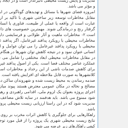
مدیریت و پایش زیست محیطی تأثیرگذار است و در ایجاد 
و مؤثر می باشد.
امروزه فضای شهرها با مسائل و تهدیدهای گوناگونی در اب
مقابل مخاطرات توسعه زیر ساختی شهری با تاکید بر 
عبارت است از واقعه یا عملی از طبیعت، فناوری یا انس
مخاطرات محیطی با رویکرد پدافند غیرعامل، اگر پدافند
محیطی با رویکرد پدافند غیرعامل را می توان عوامل و
انسانی عنوان نمود و در نتیجه کاهش توان شهرها در هنگ
در مقابل مخاطرات محیطی ابعاد مختلفی را شامل می شود
عملکرد عناصر مختلف فضا است. یکی از اصول پدافند غیر
برای کاهش صدمات ناشی از این رخداد و مخاطرات است.
کلانشهرها به صورت قابل ملاحظه ای افزایش یافته است. ا
صدمه رساندن به محیط زیست شده و شهروندان ساکن در نزد
مصالح و نخاله در مکان عمومی معترض هستند پیوند میا
اجرای پروژه بعنوان یک لزوم ملی، اقدامی راهبردی و ره
شود ممنوع می باشد. باید هدفمند در سایه تلاش مضاعف
مدیریت شود که در این راستا ارزیابی زیست محیطی پروژ
باشد.
راهکارهایی برای جلوگیری یا کاهش اثرات مخرب بر روی 
نتایج زیست محیطی شهری یک پروژه را از قبل مورد توجه
کیفی راهکارهای زیر عرضه می شود.