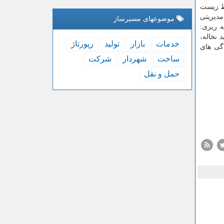
یط زیست
دیریتی
موضوعهای مسیرساز
ه ریزی:
 نخاله،
خدمات
بازار
تولید
رپورتاژ
دگی های
ساخت
شهردار
شركت
حمل و نقل