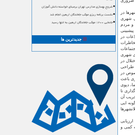
ی ضروری
شروع بهسازی مدارس تهران برمبنای خواسته دانش آموزان
هرها در
نشست برنامه ریزی موکب جاماندگان اربعین انجام شد
ی شهری
جانمایی ۱۲۰۰ موکب جاماندگان اربعین به انتها رسید
 و مردم
 مخاطره عموماٌ غیرقابل پیشبینی
ن اطلاعات در
جدیدترین ها
مخاطرات
جتماعات
ای شهری
تلال در
ت طراحی
صوص در
ری باعث
ا، دپوی
اری تا
خریب آن
ونه ایی
انشهرها
ارزیابی
ه کمی و