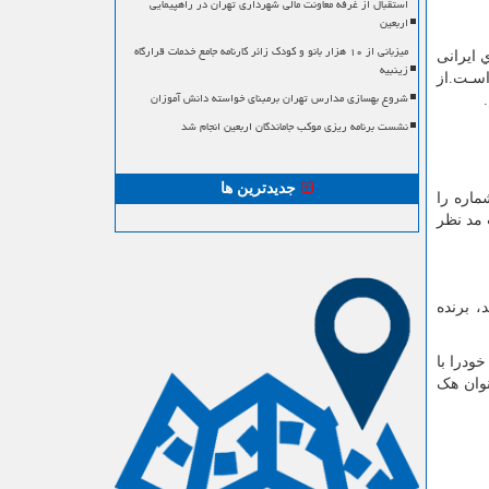
استقبال از غرفه معاونت مالی شهرداری تهران در راهپیمایی
اربعین
میزبانی از ۱۰ هزار بانو و کودک زائر کارنامه جامع خدمات قرارگاه
 ایرانی
زینبیه
اسـت.از
شروع بهسازی مدارس تهران برمبنای خواسته دانش آموزان
.
نشست برنامه ریزی موکب جاماندگان اربعین انجام شد
جدیدترین ها
 اسـت کـه علاقه مندان زیادی در ایران دارد. در بازی انفجار، سیستم در هر نوبت، بـه صورت تصادفی 1 شماره را
 مد نظر
، برنده
ودرا با
نوان هک