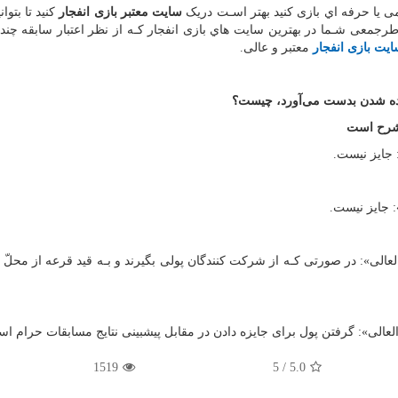
ی یا حرفه اي بازی کنید بهتر اسـت دریک
سایت معتبر بازی انفجار
کنید تا بتوان
رجمعی شـما در بهترین سایت هاي‌ بازی انفجار کـه از نظر اعتبار سابقه چند
ایت بازی انفجار
معتبر و عالی
.
ده شدن بدست می‌آورد، چیست؟
 شرح است
 جایز نیست
.
 جایز نیست
.
لی»: در صورتى کـه از شرکت کنندگان پولى بگیرند و بـه قید قرعه از محلّ 
عالی»: گرفتن پول برای جایزه دادن در مقابل پیشبینی نتایج مسابقات حرام ا
1519
5
/
5.0