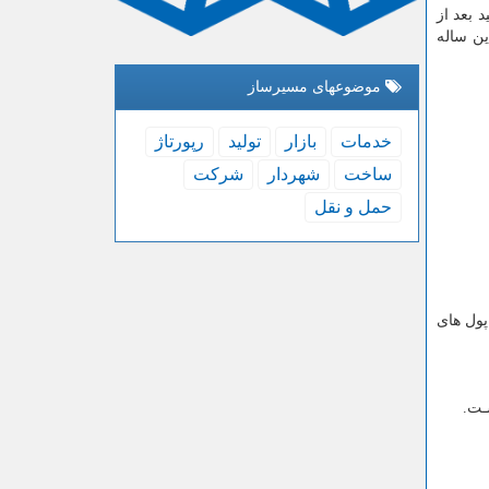
ید بعد از
ین ساله
موضوعهای مسیرساز
خدمات
بازار
تولید
رپورتاژ
ساخت
شهردار
شركت
حمل و نقل
پول هاى
سـت
.