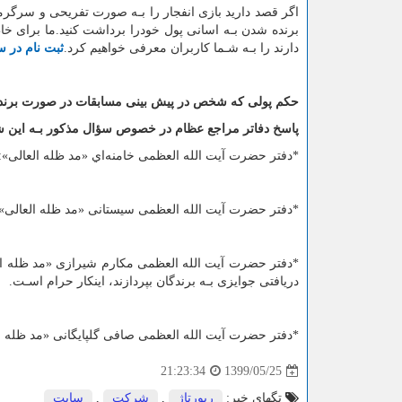
اگر قصد دارید بازی انفجار را بـه صورت تفریحی و سرگرم
برنده شدن بـه اسانی پول خودرا برداشت کنید.ما برای خاط
دارند را بـه شـما کاربران معرفی خواهیم کرد
.
ثبت نام در س
حکم پولی که شخص در پیش بینی مسابقات در صورت برن
پاسخ دفاتر مراجع عظام در خصوص سؤال مذکور بـه این
*
دفتر حضرت آیت الله العظمی خامنه‌اي «مد ظله العالی»:
*
دفتر حضرت آیت الله العظمی سیستانی «مد ظله العالی»:
*
دفتر حضرت آیت الله العظمی مکارم شیرازی «مد ظله العا
دریافتى جوایزى بـه برندگان بپردازند، اینکار حرام اسـت
.
*
دفتر حضرت آیت الله العظمی صافی گلپایگانی «مد ظله ال
1399/05/25
21:23:34
تگهای خبر:
رپورتاژ
,
شركت
,
سایت