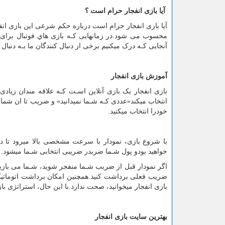
آیا بازی انفجار حرام است ؟
آیا بازی انفجار حرام است درباره حکم شرعی این بازی انفجا
محسوب می شود.در زمانهایی کـه بازی هاي‌ فوتبال برای
آنجایی کـه درک میکنیم برخی از دنبال کنندگان ما بـه دنبا
آموزش بازی انفجار
انتخاب میکند«عددی کـه شـما نمیدانید» و ضریب تا ان شما
خودرا انتخاب میکنید
.
با شروع بازی، نمودار با سرعت مشخصی بالا میرود تا د
خواهید بودو پول شـما ضربدر ضریبی انتخابی شـما میشود
.
اگر نمودار قبل از ضریب شـما منفجر شوید، شـما می بازید.
ضریب فعلی برداشت کنید.همچنین امکان برداشت اتوماتیک 
بازی انفجار میخوانید، صحت ندارد.با این حال، استراتژی باز
بهترین سایت بازی انفجار