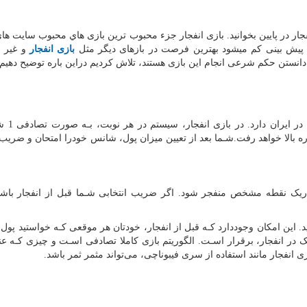
ر در پایین بخوانید. بازی انفجار جزء محبوب ‌ترین بازی هاي‌ محبوب سایت هاي‌
 پیش بینی کم میشود بهترین فرصت در بازهای دیگر مثل
بازی انفجار
و غیر 
ل دانستن حکم شرعی انجام این بازی هستند، تلاش کردیم دراین باره توضیح دهیم
بازی انفجار یک بازی آنلاین
ره بالا خواهد رفت.شـما بعد از تعیین میزان پول، شانس خودرا امتحان و ضریب
ریک نقطه مشخص منفجر شود. اگر ضریب انتخابی شـما قبل از انفجار باشد
 این امکان وجوددارد کـه قبل از انفجار، خودتان هر موقعی کـه خواستید پول خ
در انفجار، برقرار اسـت. الگوریتم بازی کاملا تصادفی اسـت و چیزی کـه ع
ی انفجار مانند استفاده از سری فیبوناچی، می‌تواند مثمر ثمر باشد
.