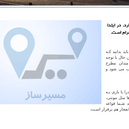
د. در ابتدا
حرام اسـت.
د بدانید کـه
ن حال با توجه
مندان مطرح
وب می شود و
 با بازی بـه
ا مثل مونتی،
 شـما قواعد
نفجار هم برقرار اسـت
.