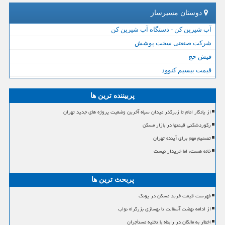
دوستان مسیرساز
آب شیرین کن - دستگاه آب شیرین کن
شرکت صنعتی سخت پوشش
فیش حج
قیمت بیسیم کنوود
پربیننده ترین ها
از یادگار امام تا زیرگذر میدان سپاه آخرین وضعیت پروژه های جدید تهران
رکوردشکنی قیمتها در بازار مسکن
تصمیم مهم برای آینده تهران
خانه هست، اما خریدار نیست
پربحث ترین ها
فهرست قیمت خرید مسکن در پونک
از ادامه نهضت آسفالت تا بهسازی بزرگراه نواب
اخطار به مالکان در رابطه با تخلیه مستأجران