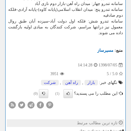
سامانه تندرو چهار: میدان راه آهن-بازار دوم نازی آباد
سامانه تندرو پنج: میدان انقلاب اسلامی(پایانه كاوه)-پایانه آزادی-فلكه
دوم صادقیه
سامانه تندرو شش: فلكه اول دولت آباد-سیزده آبان طبق روال
معمول نیز درانتها مراسم، شركت كنندگان به مبادی اولیه بازگشت
داده می شوند.
منبع:
مسیرساز
1398/07/05
14:14:28
3951
5
/
5.0
تگهای خبر:
بازار
,
راه آهن
,
شركت
این مطلب را می پسندید؟
(0)
(1)
تازه ترین مطالب مرتبط
فهرست قیمت خرید مسکن در پونک