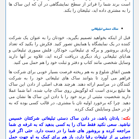
است برند شما را فراتر از سطح نمایشگاهی در آن که این ساک ها
را به مشتری داده اید، تبلیغتان را بکند.
ساک دستی تبلیغاتی
قبل از اینکه بخواهید تصمیم بگیرید، خودتان را به عنوان یک شرکت
کننده در یک نمایشگاه یا همایش تصور کنید. فکرش را بکنید که تعداد
زیادی بروشور و برگه ی تبلیغاتی، خودکار، فلش مموری تبلیغاتی و
هدایای تبلیغاتی زیاد دیگری دریافت کرده اید، علاوه بر آنها دارید
وسایل شخصی مانند کتاب و دفتر و تبلت خود را هم حمل می کنید.
همین اتفاق شلوغ و به هم ریخته فرصت بسیار خوبی برای شرکت ها
فراهم می آورد تا بتوانند ساک های تبلیغاتی خود را به شرکت
کنندگان در مراسم ارائه دهند. هرچند هدف اصلی از دادن این ساک
ها تبلیغ برندی است که لوگویش روی ساک چاپ شده، اما شما عملا
دارید شخصیت مثبتی از برند خود را با دادن این ساک ها نشان می
دهید. چرا که برخورد اولیه تان با مشتری، در قالب کسی بوده که به
او در حمل وسایلش کمک کرده.
نکته
: یادتان باشد، در دادن ساک دستی تبلیغاتی شرکتتان خسیس
نباشید. سعی نکنید فقط ساک را به کسی بدهید که به غرفه ی شما
مراجعه کرده و بروشور های شما را در دست دارد. حتی اگر فرد
دستی پر از تبلیغات رقبا دارد، باز هم برای کمک به او جهت حمل