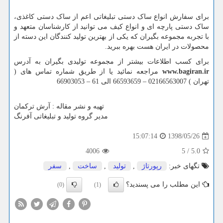
برای سفارش انواع ساک دستی تبلیغاتی اعم از ساک دستی کاغذی،
ساک دستی پارچه ای و انواع کیف می توانید از کارشناسان متعهد و
با تجربه مجموعه بگیران که یکی از بهترین تولید کنندگان این دسته از
محصولات در ایران هست بهره ببرید.
برای کسب اطلاعات بیشتر از مجموعه تولیدی بگیران به آدرس
www.bagiran.ir
مراجعه نمائید یا از طریق شماره تماس های (
تهران ) 02166563007 – 66593659 الی 61 – 66903053
تهیه و نشر مقاله : آرش ترکمان
مدیر گروه تولید و تبلیغاتی آفرنگ
1398/05/26
15:07:14
4006
5
/
5.0
تگهای خبر:
رپورتاژ
,
تولید
,
ساخت
,
سفر
این مطلب را می پسندید؟
(0)
(1)