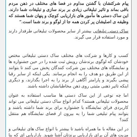
پیام شرکتشان با گشتن مداوم در فضا های مختلف در ذهن مردم
باقی بماند و تاثیر تبلیغاتی زیادی بر برند سازی و تبلیغات شما دارند.
این ساک دستی ها مأمور های بازاریابی کوچک و پنهان شما هستند که
وظیفه ی اصلیشان پر کردن همه جا از لوگو و برند شما است.”
ساک دستی تبلیغاتی
بیشتر از سایر محصولات تبلیغاتی طرفدار دارند
و مورد استفاده قرار می گیرند.
کسب و کارها و شرکت های مختلف ساک دستی تبلیغاتی مختص
خودشان که لوگوی برندشان رویش ثبت شده را در حین جشنواره ها
و نمایشگاه های مختلف بین شرکت کنندگان پخش می کنند تا بتوانند
از این طریق دو هدف را به انجام برسانند. یکی اینکه از سایر رقبا
پیشی بگیرند و پارامتر آگاهی از برند را به اجرا بگذارند، و دیگری
اینکه تاثیر ذهنی مثبتی روی ذهن مخاطبانشان داشته باشند.
اما چه نوعی از این ساک دستی ها مناسب استفاده به عنوان
محصولات تبلیغاتی هستند؟ کدام انواع ساک دستی تبلیغاتی می تواند
کاربردی فرای نمایشگاه یا جشنواره برای برند شما داشته باشند و
بتوانند پیام تبلیغی شما را به بیرون از فضای نمایشگاه هم منتقل
کنند؟
در این مقاله با ما همراه باشید تا بیشتر با انواع ساک های تبلیغاتی و
مزیت های آن برای بازاریابی برندتان آشنا شوید. بازاریابی ای که بنا