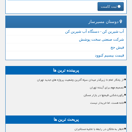
ثبت کامنت
دوستان مسیرساز
آب شیرین کن - دستگاه آب شیرین کن
شرکت صنعتی سخت پوشش
فیش حج
قیمت بیسیم کنوود
پربیننده ترین ها
از یادگار امام تا زیرگذر میدان سپاه آخرین وضعیت پروژه های جدید تهران
تصمیم مهم برای آینده تهران
رکوردشکنی قیمتها در بازار مسکن
خانه هست، اما خریدار نیست
پربحث ترین ها
اخطار به مالکان در رابطه با تخلیه مستأجران