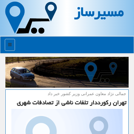
مسیرساز
منو
جمالی نژاد معاون عمرانی وزیر كشور خبر داد
تهران ركورددار تلفات ناشی از تصادفات شهری