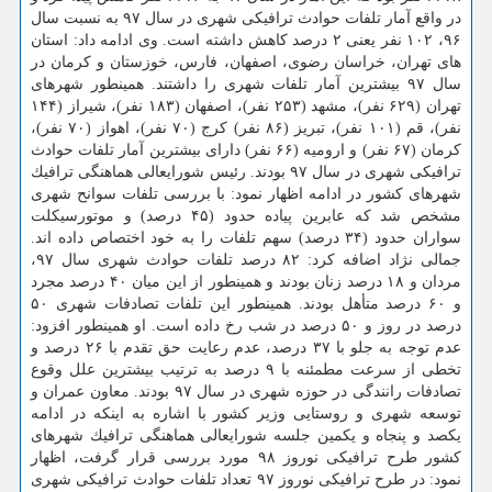
در واقع آمار تلفات حوادث ترافیكی شهری در سال ۹۷ به نسبت سال
۹۶، ۱۰۲ نفر یعنی ۲ درصد كاهش داشته است. وی ادامه داد: استان
های تهران، خراسان رضوی، اصفهان، فارس، خوزستان و كرمان در
سال ۹۷ بیشترین آمار تلفات شهری را داشتند. همینطور شهرهای
تهران (۶۲۹ نفر)، مشهد (۲۵۳ نفر)، اصفهان (۱۸۳ نفر)، شیراز (۱۴۴
نفر)، قم (۱۰۱ نفر)، تبریز (۸۶ نفر) كرج (۷۰ نفر)، اهواز (۷۰ نفر)،
كرمان (۶۷ نفر) و ارومیه (۶۶ نفر) دارای بیشترین آمار تلفات حوادث
ترافیكی شهری در سال ۹۷ بودند. رئیس شورایعالی هماهنگی ترافیك
شهرهای كشور در ادامه اظهار نمود: با بررسی تلفات سوانح شهری
مشخص شد كه عابرین پیاده حدود (۴۵ درصد) و موتورسیكلت
سواران حدود (۳۴ درصد) سهم تلفات را به خود اختصاص داده اند.
جمالی نژاد اضافه كرد: ۸۲ درصد تلفات حوادث شهری سال ۹۷،
مردان و ۱۸ درصد زنان بودند و همینطور از این میان ۴۰ درصد مجرد
و ۶۰ درصد متأهل بودند. همینطور این تلفات تصادفات شهری ۵۰
درصد در روز و ۵۰ درصد در شب رخ داده است. او همینطور افزود:
عدم توجه به جلو با ۳۷ درصد، عدم رعایت حق تقدم با ۲۶ درصد و
تخطی از سرعت مطمئنه با ۹ درصد به ترتیب بیشترین علل وقوع
تصادفات رانندگی در حوزه شهری در سال ۹۷ بودند. معاون عمران و
توسعه شهری و روستایی وزیر كشور با اشاره به اینكه در ادامه
یكصد و پنجاه و یكمین جلسه شورایعالی هماهنگی ترافیك شهرهای
كشور طرح ترافیكی نوروز ۹۸ مورد بررسی قرار گرفت، اظهار
نمود: در طرح ترافیكی نوروز ۹۷ تعداد تلفات حوادث ترافیكی شهری