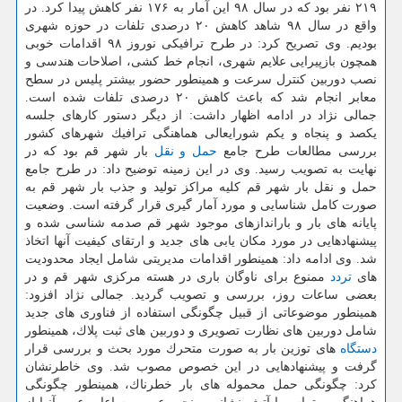
۲۱۹ نفر بود كه در سال ۹۸ این آمار به ۱۷۶ نفر كاهش پیدا كرد. در
واقع در سال ۹۸ شاهد كاهش ۲۰ درصدی تلفات در حوزه شهری
بودیم. وی تصریح كرد: در طرح ترافیكی نوروز ۹۸ اقدامات خوبی
همچون بازپیرایی علایم شهری، انجام خط كشی، اصلاحات هندسی و
نصب دوربین كنترل سرعت و همینطور حضور بیشتر پلیس در سطح
معابر انجام شد كه باعث كاهش ۲۰ درصدی تلفات شده است.
جمالی نژاد در ادامه اظهار داشت: از دیگر دستور كارهای جلسه
یكصد و پنجاه و یكم شورایعالی هماهنگی ترافیك شهرهای كشور
بررسی مطالعات طرح جامع
حمل و نقل
بار شهر قم بود كه در
نهایت به تصویب رسید. وی در این زمینه توضیح داد: در طرح جامع
حمل و نقل بار شهر قم كلیه مراكز تولید و جذب بار شهر قم به
صورت كامل شناسایی و مورد آمار گیری قرار گرفته است. وضعیت
پایانه های بار و باراندازهای موجود شهر قم صدمه شناسی شده و
پیشنهادهایی در مورد مكان یابی های جدید و ارتقای كیفیت آنها اتخاذ
شد. وی ادامه داد: همینطور اقدامات مدیریتی شامل ایجاد محدودیت
های
تردد
ممنوع برای ناوگان باری در هسته مركزی شهر قم و در
بعضی ساعات روز، بررسی و تصویب گردید. جمالی نژاد افزود:
همینطور موضوعاتی از قبیل چگونگی استفاده از فناوری های جدید
شامل دوربین های نظارت تصویری و دوربین های ثبت پلاك، همینطور
دستگاه
های توزین بار به صورت متحرك مورد بحث و بررسی قرار
گرفت و پیشنهادهایی در این خصوص مصوب شد. وی خاطرنشان
كرد: چگونگی حمل محموله های بار خطرناك، همینطور چگونگی