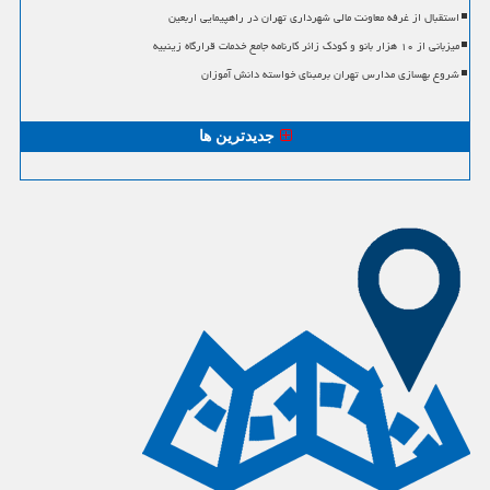
استقبال از غرفه معاونت مالی شهرداری تهران در راهپیمایی اربعین
میزبانی از ۱۰ هزار بانو و کودک زائر کارنامه جامع خدمات قرارگاه زینبیه
شروع بهسازی مدارس تهران برمبنای خواسته دانش آموزان
جدیدترین ها