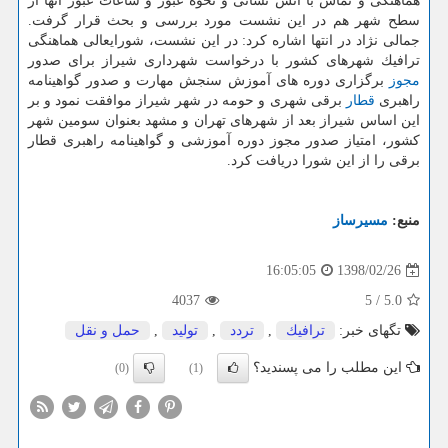
هماهنگی و تماس با آتش نشانی و نحوه عبور و ساعات عبور آنها از
سطح شهر هم در این نشست مورد بررسی و بحث قرار گرفت.
جمالی نژاد در انتها اشاره كرد: در این نشست، شورایعالی هماهنگی
ترافیك شهرهای كشور با درخواست شهرداری شیراز برای صدور
مجوز
برگزاری دوره های آموزش سنجش مهارت و صدور گواهینامه
راهبری
قطار
برقی شهری و حومه در شهر شیراز موافقت نمود و بر
این اساس شیراز بعد از شهرهای تهران و مشهد بعنوان سومین شهر
كشور، امتیاز صدور مجوز دوره آموزشی و گواهینامه راهبری قطار
برقی را از این شورا دریافت كرد.
منبع:
مسیرساز
1398/02/26
16:05:05
4037
5
/
5.0
تگهای خبر:
ترافیك
,
تردد
,
تولید
,
حمل و نقل
این مطلب را می پسندید؟
(0)
(1)