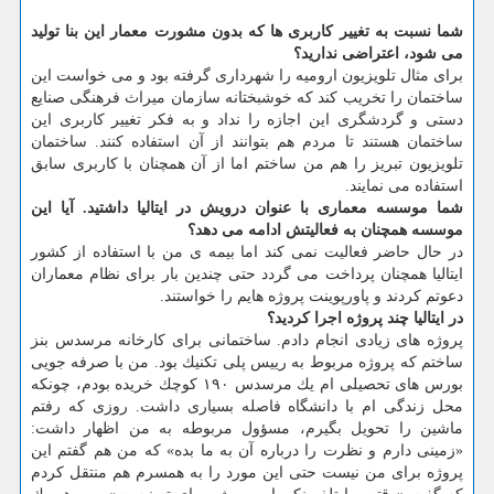
شما نسبت به تغییر كاربری ها كه بدون مشورت معمار این بنا تولید
می شود، اعتراضی ندارید؟
برای مثال تلویزیون ارومیه را شهرداری گرفته بود و می خواست این
ساختمان را تخریب كند كه خوشبختانه سازمان میراث فرهنگی صنایع
دستی و گردشگری این اجازه را نداد و به فكر تغییر كاربری این
ساختمان هستند تا مردم هم بتوانند از آن استفاده كنند. ساختمان
تلویزیون تبریز را هم من ساختم اما از آن همچنان با كاربری سابق
استفاده می نمایند.
شما موسسه معماری با عنوان درویش در ایتالیا داشتید. آیا این
موسسه همچنان به فعالیتش ادامه می دهد؟
در حال حاضر فعالیت نمی كند اما بیمه ی من با استفاده از كشور
ایتالیا همچنان پرداخت می گردد حتی چندین بار برای نظام معماران
دعوتم كردند و پاورپوینت پروژه هایم را خواستند.
در ایتالیا چند پروژه اجرا كردید؟
پروژه های زیادی انجام دادم. ساختمانی برای كارخانه مرسدس بنز
ساختم كه پروژه مربوط به رییس پلی تكنیك بود. من با صرفه جویی
بورس های تحصیلی ام یك مرسدس ۱۹۰ كوچك خریده بودم، چونكه
محل زندگی ام با دانشگاه فاصله بسیاری داشت. روزی كه رفتم
ماشین را تحویل بگیرم، مسؤول مربوطه به من اظهار داشت:
«زمینی دارم و نظرت را درباره آن به ما بده» كه من هم گفتم این
پروژه برای من نیست حتی این مورد را به همسرم هم منتقل كردم