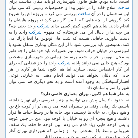
است، داده بودم. طبق قانون شهرسازی او باید مكان مناسب برای
ساخت
سلاخ خانه را در شهر پیدا و خصوصیات زمینی كه می توان
این ساختمان را در آن
ساخت
بررسی می كرد تا پروژه اش را شروع
كند. گروهی از بچه هایی كه با من كار می كردند، پروژه هایشان را
انجام دادند. شاید هم اكنون كمتر كسی بداند
شركت
واحد یعنی چه؟
من بچه ها را دنبال این می فرستادم كه مفهوم
شركت
واحد را به
دست بیاورند. جاهایی هست كه شب ها، اتوبوس ها آنجا پارك می
كنند، همینطور باید بررسی شود تا از این مكان بیماری منتقل نشود یا
اتوبوسی در خیابان خراب شود، تیم تعمیرات باید خودشان را چه طور
به محل اتوبوس خراب شده برسانند. زمانی در شهرسازی مشخص
بود كه هیچ جایی نمی توانند پایانه
شركت
واحد را جز فضایی كه برای
این كار اختصاص شده، بسازند اما هم اكنون شما هر كاری را هر
جایی كه دلتان بخواهد می توانید انجام دهید. به عبارتی نوعی
افسارگسیختگی به وجود آمده است و به نحو دیگری هم نمی توان
شهر را سر و سامان داد.
به نظر شما هم اكنون، تهران معماری خاصی دارد؟
نه. حدود ۶۰ سال پیش می توانستیم چنین تعریفی برای تهران داشته
باشیم. یك زمان، وقتی در شمیران قدم می زدیم، پُر از كوچه باغ بود
و هیچ دیواری به خانه ها نچسبیده بود. خانه ها در وسط حیاط ها قرار
داشتند و هیچ پنجره ای رو به خیابان یا كوچه نبود. من در چنین كوچه
و پس كوچه هایی زیاد قدم می زدم. بین كوچه ها فقط یك سقف
شیروانی وسط باغ مشخص بود. از زمانی كه شهرداری تهران آغاز
كرد به فروختن تراكم، شهر به چنین وضعی افتاد.