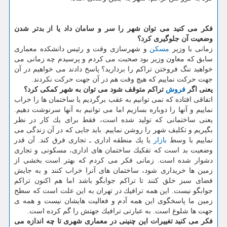
فكر می كنید می توان شهر را سر و سامان داد یا از بدتر شدن
وضعیت آن جلوگیری كرد؟
زمانی با وزیر
مسكن
و شهرسازی وقت و رئیس دانشكده معماری
سابق كه معاون وزیر بود صحبت می كردم و پرسیدم چه زمانی می
خواهید ننگ فروختن تراكم را بردارید؟ پاسخ دادند می خواهیم در آن
جهت حركت نماییم كه هیچ وقت هم در آن جهت حركت نكردند.
یعنی اگر
فروش
تراكم متوقف شود می توان به شهر كمكی كرد؟
اتفاقی افتاده كه نمی توانیم به عقب برگردیم یا ساختمان ها را خراب
نماییم و آنها را دوباره بسازیم اما می توانیم به آنها سرنوشت دهیم.
یعنی ساختمانی كه تولید شده است، فقط برای یك كار در نظر
بگیریم و تكلیف شهر را روشن نماییم. باید جایی كه در آن زندگی می
نماییم با وسط
بازار
یا یك منطقه اداری ـ تجاری فرق كند. آن قدر
وضعیت بد است كه تفكیك ساختمان های اداری، مسكونی و تجاری
دشوار شده است. زمانی فكر می كردم كه بهتر است بخشی از
زمین ها خریداری شود، ساختمان های آنرا خراب كنند و به جایش
فضای سبز خلق كنند تا تراكم جوابگو باشد اما هم اكنون تراكم
جوابگو نیست. این همه ترافیك در تهران به این علت است كه سطح
زمین ما پاسخگوی این همه آدم و فعالیت هایشان نیست و همه ی
جهت ها شلوغ است. به عبارتی ترافیك جهتش را گم كرده است.
فكر می كنید تغییرات این چنینی در معماری شهری تا چه اندازه می