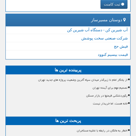
ثبت کامنت
دوستان مسیرساز
آب شیرین کن - دستگاه آب شیرین کن
شرکت صنعتی سخت پوشش
فیش حج
قیمت بیسیم کنوود
پربیننده ترین ها
از یادگار امام تا زیرگذر میدان سپاه آخرین وضعیت پروژه های جدید تهران
تصمیم مهم برای آینده تهران
رکوردشکنی قیمتها در بازار مسکن
خانه هست، اما خریدار نیست
پربحث ترین ها
اخطار به مالکان در رابطه با تخلیه مستأجران