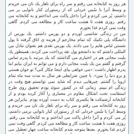
هر روز به كتابخانه می رفتم و سر راه برای ناهار یك نان می خریدم
و وسط آنرا با سُس خردلی كه از رستوران كنار نانوایی بر می
داشتم، پُر می كردم و آنرا داخل پاكت می انداختم و به كتابخانه می
رفتم. روزی هفت تا هشت ساعت كار و مطالعه می كردم. گاهی
وقت نمی كردم غذا بخورم
من در زندگی شانسی آوردم و دو بورس داشتم. یك بورس از
دانشگاه پلی تكنیك كه تمام مخارجم از هزینه ی اتاق گرفته تا پول
شستن لباس هایم را می دادند. یك بورس نقدی هم بعنوان تبادل بین
المللی داشتم كه به دانشجو پول نقد پرداخت می كردند، همینطور یك
بلیت مجانی هم در اختیارم می گذاشتند كه یك مرتبه با پدرم تماس
گرفتم و گفتم من یك بلیت مجانی دارم و می توانم به ایران بیایم اما
پدرم اظهار داشت: «می خواهی بیای اینجا چكار كنی؟ تو جوان هستی
و برو دنیا را ببین». با چنین شرایطی هر سال به مدت سه ماه تمام
اروپا را گشتم. چیزهایی دیدم كه شاید نمی توانستم هیچ وقت در
زندگی ام ببینم. زمانی كه در كشور سوئد بودم تحقیق روی طرح
استقامت تحت اشكال مقاوم در معماری را آغاز كرده بودم و از
كتابخانه آرشیتكت ها یكسری كتاب به دست آورده بودم. بنابراین هر
روز به كتابخانه می رفتم و سر راه برای ناهار یك نان می خریدم و
وسط آنرا با سُس خردلی كه از رستوران كنار نانوایی برمی داشتم،
پُر می كردم و آنرا داخل پاكت می انداختم و به كتابخانه می رفتم.
روزی هفت تا هشت ساعت كار و مطالعه می كردم. گاهی وقت نمی
كردم غذا بخورم. بعدها متوجه شدم كتابخانه ساعت چهار تعطیل می