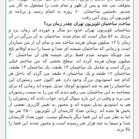
متوقف می شد و پس از ظهر و تمام شب را مشغول به كار می
شدیم. نخستین ساختمان، ۶۰ روزه به اتمام رسید و برنامه ی
تلویزیون آن روی آنتن رفت.
ساخت ساختمان تلویزیون تهران چقدر زمان برد؟
ساختمان تلویزیون تهران حدود دو سال و خورده ای زمان برد و
نزدیك به ۵۶ سال است كه تمام شده. ساختمان به آن بزرگی در آن
زمان با ۱۲ میلیون تومان هزینه ساخته شد و نمای آن از بتن شیاردار
است و زمانی كه ساختمان شیشه ای صدا و سیما را دیدم اوقاتم تلخ
شد چونكه متوجه شدم فقط برای شیشه های آن ساختمان ۳۰
میلیون تومان هزینه كرده اند. سطح بخشی كه من ساختم خیلی
بزرگ است و شامل یك ساختمان ۱۴ طبقه، یك ساختمان ۱۳ طبقه،
ساختمان ۱۲ طبقه و یك ساختمان ۸ طبقه می گردد كه داخل هر
كدام چند استودیوی بزرگ وجود دارد. هم اكنون حتی رستوران این
ساختمان را هم به چند استودیو كوچك تبدیل نموده اند زمانی كه برای
مصاحبه به این ساختمان می رفتم دیدم كه من را به سمت رستوران
می برند و وقتی در این باره سوال كردم، جواب دادند كه رستوران را
هم به استودیو تبدیل نموده اند و مجبور به تغییر كاربری بعضی از
بخش ها شده اند. زمانی تعداد كارمندان آن تلویزیون ۲۵۰۰ نفر بود
اما به نظر می آید این فضا دیگر پاسخگو نیست، چون تعداد كارمندان
صدا و سیما به چند هزار نفر رسیده است و مجبور شدند این فضا را
بالا برند.