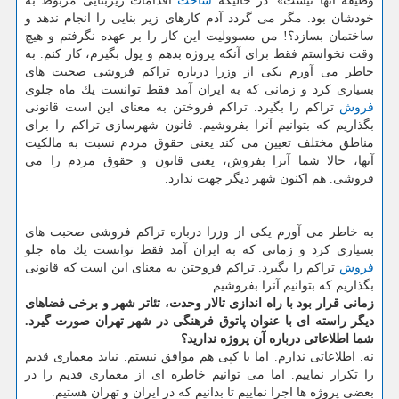
وظیفه آنها نیست». در حالیكه
ساخت
اقدامات زیربنایی مربوط به
خودشان بود. مگر می گردد آدم كارهای زیر بنایی را انجام ندهد و
ساختمان بسازد؟! من مسوولیت این كار را بر عهده نگرفتم و هیچ
وقت نخواستم فقط برای آنكه پروژه بدهم و پول بگیرم، كار كنم. به
خاطر می آورم یكی از وزرا درباره تراكم فروشی صحبت های
بسیاری كرد و زمانی كه به ایران آمد فقط توانست یك ماه جلوی
فروش
تراكم را بگیرد. تراكم فروختن به معنای این است قانونی
بگذاریم كه بتوانیم آنرا بفروشیم. قانون شهرسازی تراكم را برای
مناطق مختلف تعیین می كند یعنی حقوق مردم نسبت به مالكیت
آنها، حالا شما آنرا بفروش، یعنی قانون و حقوق مردم را می
فروشی. هم اكنون شهر دیگر جهت ندارد.
به خاطر می آورم یكی از وزرا درباره تراكم فروشی صحبت های
بسیاری كرد و زمانی كه به ایران آمد فقط توانست یك ماه جلو
فروش
تراكم را بگیرد. تراكم فروختن به معنای این است كه قانونی
بگذاریم كه بتوانیم آنرا بفروشیم
زمانی قرار بود با راه اندازی تالار وحدت، تئاتر شهر و برخی فضاهای
دیگر راسته ای با عنوان پاتوق فرهنگی در شهر تهران صورت گیرد.
شما اطلاعاتی درباره آن پروژه ندارید؟
نه. اطلاعاتی ندارم. اما با كپی هم موافق نیستم. نباید معماری قدیم
را تكرار نماییم. اما می توانیم خاطره ای از معماری قدیم را در
بعضی پروژه ها اجرا نماییم تا بدانیم كه در ایران و تهران هستیم.