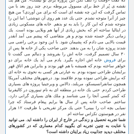
كه گفت «وقتت را تلف نكن این پروژه برای تو نیست». من هم یك
نقشه ی پُر از خط برای مسوول مربوطه بردم. چند روز بعد با من
تماس گرفت كه این چه نقشه ای است كه برای من آوردی؟ من هیچ
چیز از آنرا متوجه نشدم. حتی یك عدد هم روی آن ننوشتی! اما این را
متوجه شدم كه این كار را باید به تو بدهم. خانه های مسكونی زیادی
در ایتالیا ساخته ام كه بخش زیادی از آنها هم ویلایی بوده است. یك
زمانی دیگر خسته شده بودم و هر متقاضی كه پیشم می آمد آنقدر
قیمت بالایی می دادم كه پشیمان شود. با این وجود برخی راضی می
شدند پروژه شان را به من بدهند. حتی صاحب یكی از خانه ها پس از
۳۰ سال تصمیم گرفت، خانه اش را بفروشد و دنبالم می گشت تا
برای
فروش
خانه اش اجازه بگیرد. یادم می آید یك خانه برای دو
خواهر ساخته بودم كه همیشه با هم قهر بودند و بنابراین هم اتاق قهر
برایشان طراحی نموده بودم. به عبارتی هر كسی به نحوی به خانه ای
كه برایش طراحی نموده بودم علاقمند بود. درشهرهای مختلف آمریكا
همچون سانفرانسیسكو، مریلند، دالاس و ویرجینیا پروژه های بسیاری
طراحی كردم. حتی یك خانه در منطقه ای به نام تیبورون در كالیفرنیا
كه كمتر كسی آنجا را می شناسد و ملك های بسیاری گرانی دارد،
ساختم. صاحب خانه پس از سال ها برایم پیغام فرستاد كه چرا
نمیایی بچه ات را ببینی؟ حتی یك مركز تفریحی با ظرفیت ۱۲ هزار
نفر در هیوستون تكزاس ساخته ام.
شما تجربه تحصیل و زندگی در خارج از ایران را داشته اید. می توانید
با عنایت به چنین تجربه ای بگویید كدام معماری كه در كشورهای
مختلف دیدید جذابیت زیاد برایتان داشته است؟