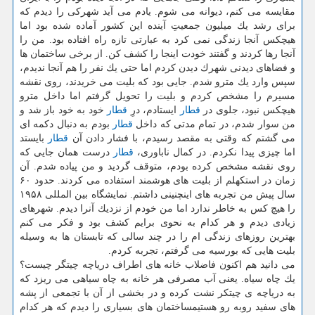
مقایسه می كنم، دیوانه می شوم. یادم می آید شهركی را دیدم كه
برای رشد یك میلیون جمعیتِ آینده این كشور آماده شده بود اما
هیچكس آنجا زندگی نمی كرد به عبارتی تازه راه افتاده بود. من را
آنجا رها كردند و گفتند خودت اینجا را كشف كن. از برخی ساختمان ها
و فضاهای دیدنی شهرك دیدن كردم اما حتی یك نفر را هم آنجا ندیدم،
سپس وارد یك مترو شدم. جایی بود كه بلیت می خریدند، روی نقشه
مسیرم را مشخص كردم و بلیت را تحویل گرفتم اما داخل مترو
هیچكس نبود، جلوی در
قطار
ایستادم، درِ
قطار
خود به خود باز شد و
من سوار شدم، در تمام مدتی كه داخل
قطار
بودم به دنبال دكمه ای
می گشتم كه وقتی به مقصد رسیدم، با فشار دادن آن
قطار
بایستد
اما چیزی پیدا نكردم. در كمال ناباوری،
قطار
درست همان جایی كه
روی نقشه مشخص كرده بودم، متوقف گردید و من پیاده شدم. آن
زمان در استكهلم از بلیت های هوشمند استفاده می كردند. حدود ۶۰
سال پیش من تجربه های اینچنینی داشتم. نمایشگاه بین المللی ۱۹۵۸
را هیچ كس به خاطر ندارد اما من خودم از نزدیك آنرا دیدم. شهرهای
زیادی دیدم و هر كدام به نحوی برایم كشف بود و فكر می كنم
بهترین روزهای زندگی ام را در چند سالی كه تابستان ها به وسیله
بلیت هایی كه بورسیه می گرفتم، تجربه كردم.
می دانید هم اكنون فاضلاب خانه های اطراف دریاچه چیتگر چیست؟
یك چاه سیاه. یعنی آب مصرفی هر خانه به چاه سیاهی می ریزد كه
به دریاچه ی چیتكر نشت كرده و در بخشی از آن با تجمعی از پشه
های سفید روبه رو هستیمساختمان های بسیاری را دیدم كه هر كدام