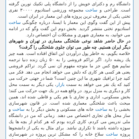
دانشگاه رم و دكترای خویش را از دانشگاه پلی تكنیك تورین گرفته
است. طراحی و
ساخت
مجموعه ورزشی استادیوم ۳۰۰۰۰ نفری
تختی یكی از معروف ترین پروژه های این معمار در ایران است.
پیش از این گفت وگوی این معمار با ایسنا، درباره چگونگی
ساخت
استادیوم تختی منتشر گردید. بخش دوم این گفت وگو كه در ادامه
می خوانید، به معماری شهری و مشكلات آن اختصاص دارد.
در حال حاضر شاهد نوعی شلختگی معماری در تهران و شهرهای
دیگر ایران هستیم. چه طور می توان جلوی شلختگی را گرفت؟
خلاصه بگویم، به خاطر پول درآوردن این اتفاق افتاده است. همه چیز
یك ریشه دارد. اگر تراكم فروشی را به ۵۰ زبان زنده دنیا ترجمه
نماییم هیچ كس جز ما متوجه مفهوم آن نمی گردد. تراكم فروشی
یعنی هر كسی هر كاری كه دلش می خواهد انجام می دهد. فكر می
كنید چرا ترافیك شهری ما این چنین است؟ شما در جهتی حركت می
كنید كه یك نفر می خواهد به سمت
بازار
، یكی دیگر به سمت محل
كار و دیگری به منزل برود. در واقع همه در یك جهت حركت می كنند؛
بخش مسكونی، اداری و تجاری با هم یكی و قاطی شده اند، همین
مبحث باعث شلختگی معماری شده است. در قانون شهرسازی
بخشی را به
ساخت
خانه های مسكونی و بخش دیگر را به
ساخت
و
ساز محل های تجاری اختصاص می دهند. زمانی كه من در دانشگاه
ملی تدریس می كردم، كاری كرده بودم كه هر كدام از بچه ها یك
سوژه داشته باشند تا تكراری نباشد. برای مثال به یكی از دانشجوها
پروژه
ساخت
سلاخ خانه را كه مشكل ترین پروژه در شهرسازی