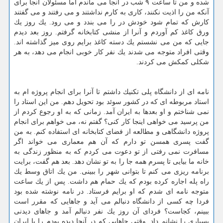
شده و من تا ساعت ۹ شب در آنجا می ماندم اما مسئولان آنجا برای
آنكه من را اذیت نكنند، كاری به كارم نداشتند و می رفتند و می گفتند
كارش كه تمام شود خودش در را می بندد و می رود. یك روز یك
ورق كاغذ كم آوردم و آنرا از منشی كتابخانه گرفتم. روز بعد دیدم
جایی كه من می نشستم یك دسته كاغذ برایم روی میز گذاشته اند.
وقتی افراد متوجه می شدند یك نفر كار خوبی انجام می دهد، به هر
شكلی كمكش می كردند.
نامه ای از دانشگاه پلی تكنیك داشتم تا آنرا برای انجام پروژه ام به
استاد مربوطه ای كه در كشور سوئد بود تحویل دهم. من این استاد را
نمی شناختم و او بعدها به ایران آمد. زمانی كه به او رجوع كردم از
من پرسید می خواهی اینجا كار كنی؟ گفتم نه، می خواهم برای انجام
پروژه دانشگاهی و مطالعه از فضای كتابخانه ای استفاده كنم. به من
گفت پسری همسن تو دارم كه آن هم معماری می خواند اگر
مسافرت نمی رفتی از تو دعوت می كردم كه به منظور زندگی به
خانه ما بیایی تا پسرم همه جا را به تو نشان دهد. بعد هم گفت، برایت
برنامه ریزی می كنم تا بتوانی شهر را ببینی. من یك اتاق وسط یك
راه پله اجاره كرده بودم كه یك حمام هم داشت. پس از یك ساعت
متوجه نامه ای شدم كه او برایم فرستاد. در نامه نوشته شده بود
فردا چه كسی از دانشگاه دنبالم می آید و جاهایی كه مقرر است
ببینم، كجاست؟ فردای آن روز یك نفر دنبالم آمد و جاهای دیدنی
بسیاری را نشانم داد. وقتی جاهایی كه در آنجا دیده بودم را با ایران