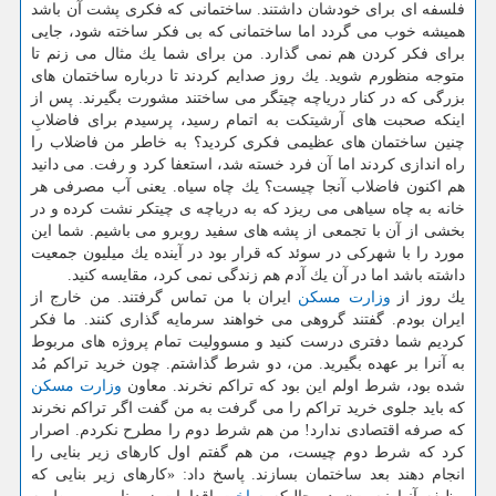
فلسفه ای برای خودشان داشتند. ساختمانی كه فكری پشت آن باشد
همیشه خوب می گردد اما ساختمانی كه بی فكر ساخته شود، جایی
برای فكر كردن هم نمی گذارد. من برای شما یك مثال می زنم تا
متوجه منظورم شوید. یك روز صدایم كردند تا درباره ساختمان های
بزرگی كه در كنار دریاچه چیتگر می ساختند مشورت بگیرند. پس از
اینكه صحبت های آرشیتكت به اتمام رسید، پرسیدم برای فاضلابِ
چنین ساختمان های عظیمی فكری كردید؟ به خاطر من فاضلاب را
راه اندازی كردند اما آن فرد خسته شد، استعفا كرد و رفت. می دانید
هم اكنون فاضلاب آنجا چیست؟ یك چاه سیاه. یعنی آب مصرفی هر
خانه به چاه سیاهی می ریزد كه به دریاچه ی چیتكر نشت كرده و در
بخشی از آن با تجمعی از پشه های سفید روبرو می باشیم. شما این
مورد را با شهركی در سوئد كه قرار بود در آینده یك میلیون جمعیت
داشته باشد اما در آن یك آدم هم زندگی نمی كرد، مقایسه كنید.
یك روز از
وزارت
مسكن
ایران با من تماس گرفتند. من خارج از
ایران بودم. گفتند گروهی می خواهند سرمایه گذاری كنند. ما فكر
كردیم شما دفتری درست كنید و مسوولیت تمام پروژه های مربوط
به آنرا بر عهده بگیرید. من، دو شرط گذاشتم. چون خرید تراكم مُد
شده بود، شرط اولم این بود كه تراكم نخرند. معاون
وزارت
مسكن
كه باید جلوی خرید تراكم را می گرفت به من گفت اگر تراكم نخرند
كه صرفه اقتصادی ندارد! من هم شرط دوم را مطرح نكردم. اصرار
كرد كه شرط دوم چیست، من هم گفتم اول كارهای زیر بنایی را
انجام دهند بعد ساختمان بسازند. پاسخ داد: «كارهای زیر بنایی كه