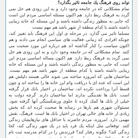
تواند روی فرهنگ یك جامعه تاثیر بگذارد؟
تمام مشكلاتی كه در جامعه وجود دارد و به این زودی هم حل نمی
گردد به فرهنگ ربط دارد. هم اكنون مسئله اساسی مردم این است
كه جایی به منظور زندگی داشته باشند و این مسئله كه خانه زیبایی
داشته باشند یا كدام منطقه از شهر باشد هم مهم نیست
مسلما تاثیر می گذارد. در مرحله ی اول این فرهنگ باید تغییر كند،
چونكه افرادی كه زمانی فعالیت های سیاسی انجام می دادند و هم
اكنون سیاست را كنار گذاشته اند هم درباره این مورد صحبت می
كنند. تمام مشكلاتی كه در جامعه وجود دارد و به این زودی هم حل
نمی گردد به فرهنگ ربط دارد. هم اكنون مساله اساسی مردم این
است كه جایی به منظور زندگی داشته باشند و این مسئله كه خانه
زیبایی داشته باشند یا كدام منطقه از شهر باشد هم مهم نیست.
ساختمان هایی كه امروزه ساخته می شوند خالی هستند دلیلش هم
این است كه عده ای با دریافت وام این خانه ها را ساخته اند و چون
قسط آنرا پرداخت نكرده اند، ساختمان در اختیار بانك قرار گرفته
است. بانك ها نقدینگی ندارند اما ساختمان دارند. گرچه دولت به
خیلی از بانك ها كمك كرده تا جلوی ورشكستگی آنها گرفته شود.
مسئولان شهری هم بارها در رسانه ها صحبت كرده اند كه بخش
زیادی از خانه های خالی تهران در اختیار بانك ها است. فرهنگ، نقش
مهمی دارد. امروزه، مردم حاضرند با حداقل های نیازهایشان زندگی
كنند. توقعاتی مثل اینكه یك فرد باید در یك شهر زندگی كند، كجا
زندگی كند؟ چگونه رفتار كند؟ فرزندش را در كدام مدرسه ثبت نام