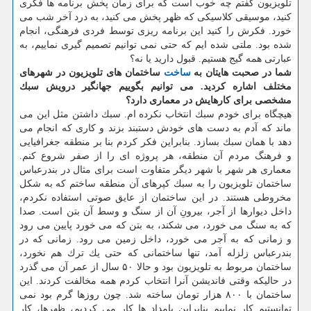
تلویزیون گفتم چه خوب است كه برای زمان پخش برنامه ها فكری
كنید، موسیقی كلاسیكی كه ظهر پخش می كنید، به درد آخر شب می
خورد. فكرش را كنید این برنامه ریزی توسط فردی فرهنگی، انجام
شده بود. ملتی شده ایم كه حتی نمی توانیم تصمیم گیری نماییم، به
عبارتی همه گیج هستیم. قبول دارید یا نه؟
شما در صحبت هایتان به
ساخت
ساختمان های تلویزیون در شهرهای
مختلف اشاره كردید. می توانیم بگوییم جهانگیر درویش سبك
مشخصی برای كارهایش در معماری دارد؟
هیچگاه برای خودم سبك انتخاب نكرده ام. سبك داشتن مثل این می
ماند كه آدم به دست های خودش دستبند بزند و كاری كه انجام می
دهد با همان سبك بسازد. بنابراین فكر كردم بنا بر منطقه جغرافیایی
و فرهنگ مردم آن منطقه، هر پروژه ای را از صفر شروع كنم.
معماری هر شهر با شهر دیگر متفاوت است برای مثال در بندرعباس
ساختمان تلویزیون را به سبك كپرهای آن منطقه ساختم كه به شكل
مخروطی هستند. در این ساختمان از عایق صوتی استفاده نكردم،
داخل دیوارها از آجر، بیرونِ آن از سنگ و وسط آن بتن است. صدا
كه به سنگ می خورد، می شكند، به بتن كه می خورد پایین می رود
و زمانی كه به آجر می خورد، داخل زمین می رود. زمانی كه در
بندرعباس زلزله آمد، تنها ساختمانی كه حتی یك ترك هم نخورد،
ساختمان مربوط به تلویزیون بود و حالا ۵۰ سال از عمر آن می گذرد
در حالیكه وقتی فاندیشن آنرا انتخاب كردم همه مخالفت كردند. این
ساختمان با ۸۰۰ هزار تومان ساخته شد. چون روزها گرم بود نمی
توانستیم كار نماییم بنابراین بامداد ها كار می كردیم، ظهرها، كار