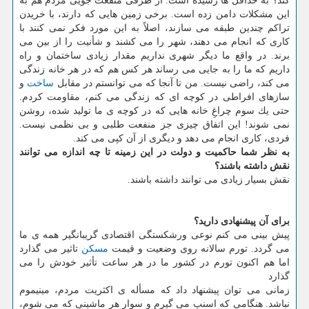
كند؟ به حداقل ها رسیده است. از طرفی منفعت جویی مردم هم به
این مشكلات دامن زده است. برخی زمین هایی كه دارند، با خریدن
تراكم چندین طبقه می سازند، اصلاً به این مورد فكر نمی كنند با
كاری كه انجام می دهند، شهر را می كشند و شأنیت را از بین می
برند. در واقع ما دیگر شهری نداریم مقدار زیادی ساختمان و راه
داریم كه ما را به جایی می رساند هر كس هم كه در هر خانه زندگی
می كند، راضی نیست. من تا آنجا كه می توانستم در مقابل
ساخت
و
سازهای افراطی در كوچه ای كه زندگی می كنم، مقاومت كردم.
حتی یك سوم چراغِ خانه هایی كه در كوچه ی ما تولید شده، روشن
نمی شوند! این اتفاق چیزی جز منفعت طلبی و بی نظمی نیست.
فردی، كاری انجام می دهد و دیگری از آن كپی می كند.
به نظر شما حاكمیت و دولت در این زمینه تا چه اندازه می توانند
نقش داشته باشند؟
نقش بسیار زیادی می توانند داشته باشند.
برای آن پیشنهادی دارید؟
پیش بینی می كنم نوعی ورشكستگی اقتصادی گریبانگیر همه ی ما
می گردد. تورم سالانه روی وضعیت و قیمت
مسكن
تاثیر می گذارد
اما هم اكنون تورم در كشور ما در هر ساعت تأثیر خودش را می
گذارد
زمانی می توان پیشنهاد داد كه مسأله ی اكثریت مردم، مینیموم
نباشد. هنگامی كه اسنپ می گیرم و سوار هر ماشینی كه می شوم،