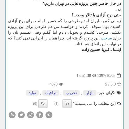
در حال حاضر چنین پروژه هایی در تهران داریم؟
نه.
حتی برج آزادی یا تالار وحدت؟
زمانی كه به ایران آمدم طرحی را كه حسین امانت برای برج آزادی
كشیده بود، متوقف كردند و خواستند من هم طرحی برای این پروژه
بكشم. طرحی كشیدم و تحویل دادم اما گفتم وقتی تصمیم تان را
برای
ساخت
این پروژه گرفته اید، چرا همان را اجرایی نمی كنید؟ كه
در نهایت این اتفاق هم افتاد.
ایسنا ـ كبریا حسین زاده
1397/10/03
18:51:38
4070
5
/
5.0
تگهای خبر:
بازار
,
تخریب
,
ترافیك
,
تولید
این مطلب را می پسندید؟
(0)
(1)