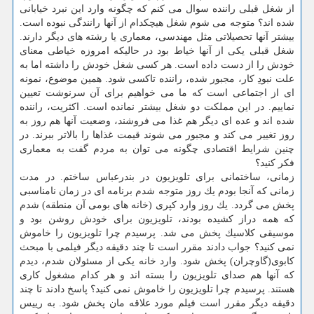
از شغل قبلی راننده سوال می كنم كه چگونه وارد این نبرد خیابانی
شده اند؟ متوجه می شوم شغل هیچكدام از آنها رانندگی نبوده است.
بیشتر آنها تحصیلاتی مثل مهندسی، معماری یا رشته های دیگر دارند.
شغل قبلی یكی از آنها خیاط بود در حالیكه امروزه خیاطی معنای
خودش را از دست داده است. هر كسی شغل خودش را داشته اما به
علت نبودِ كار، مجبور شده، راننده تاكسی شود. همین موضوع، نمونه
ای از اجتماعی است كه ما می خواهیم برای آن سرنوشت تعیین
نماییم. در این مملكت دو شغل بیشتر نمانده است. اكثریت، راننده
شده اند و عده ای دیگر هم غذا می فروشند، وضعیت آنها هم روز به
روز تغییر می كند و مجبور می شوند قیمت غذاها را بالاتر ببرند. در
چنین شرایط اقتصادی چگونه می توان به مردم گفت به معماری
فكر كنید؟
زمانی، ساختمانی برای تلویزیون در بندرعباس ساختم. در مدت
زمانی كه آنجا بودم یك روز متوجه شدم برنامه ای در زمان نامناسبی
پخش می گردد. یك روز وارد كپری (خانه های بومی آن منطقه) شدم
كه همه دراز كشیده بودند، تلویزیون برای خودش روشن بود و
موسیقی كلاسیك پخش می شد. پرسیدم چرا تلویزیون را خاموش
نمی كنید؟ جواب دادند مقرر است تا چند دقیقه دیگر فیلمی با مبحث
كابوی(گاوچران) پخش شود. وارد خانه یكی از مسئولان شدم، دیدم
كه آنها هم صدای تلویزیون را بسته اند و هر كدام مشغول كاری
هستند. پرسیدم چرا تلویزیون را خاموش نمی كنید؟ پاسخ دادند تا چند
دقیقه دیگر مقرر است فیلم مورد علاقه مان پخش شود. به رییس