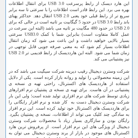
این هارد دیسک از رابط پرسرعت USB 3.0 برای انتقال اطلاعات
بهره می برد. این رابط قادر است اطلاعات را با سرعتی تا سه برابر
سریع تر از رابط قبلی خود یعنی USB 2.0 انتقال دهد. حداکثر پهنای
باند رابط USB 3.0 در حدود 5 گیگابیت بر ثانیه است در حالی که برای
USB 2.0 در حدود 480 مگابیت بر ثانیه می باشد (البته این سرعت در
عمل کاملا متفاوت است) بنابراین شما با کمک USB3.0 سرعتی
بسیار بالایی خواهید داشت و این باعث می شود که زمان انتقال
اطلاعات بسیار کم شود که به معنی صرفه جویی قابل توجهی در
زمان شما می شود. البته این هارددیسک از رابط قدیمی تر USB 2.0
نیز پشتیبانی می کند.
شرکت وسترن دیجیتال رقیب دیرینه شرکت سیگیت می باشد که در
این زمینه محصولاتی را تولید و روانه بازار کرده است. یکی از دلایل
استفاده از هارددیسک های اکسترنال، راحتی تهیه ی نسخه ی
پشتیبانی در آن هاست. برای تهیه ی نسخه ی پشتیبان نرم افزارهای
زیادی توسط شرکت های نرم افزاری تولید شده است؛ ولی این بار
شرکت وسترن دیجیتال دست به کار شده و نرم افزار رایگانی را
برای هارددیسک های اکسترنال خود تولید کرده است. این نرم افزار
به سادگی چند کلیک می تواند از اطلاعات، نسخه ی پشتیبان بگیرد.
رایگان بودن و سازگاری بسیار زیاد با محصولات شرکت وسترن
دیجیتال از ویژگی های این نرم افزار است. از پرفروش ترین هارد
اکسترنال های موجود در بازار از برند وسترن دیجیتال می توان به