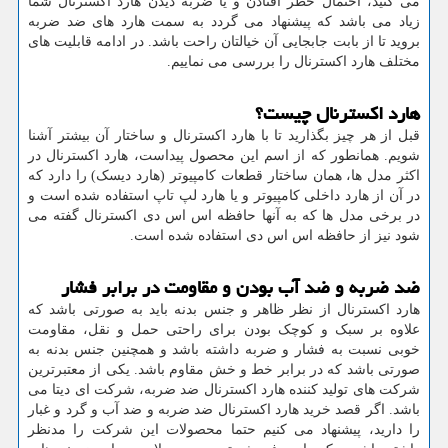
می کنید، احتمال خطر افتادن و یا ضربه دیدن هارد اکسترنال شما
زیاد می باشد که پیشنهاد می گردد به سمت هارد های ضد ضربه
بروید تا از بابت جابجایی آن خیالتان راحت باشد. در ادامه قابلیت های
مختلف هارد اکسترنال را بررسی می نماییم.
هارد اکسترنال چیست؟
قبل از هر چیز بگذارید تا با هارد اکسترنال و ساختار آن بیشتر آشنا
شویم. همانطور که از اسم این محصول پیداست، هارد اکسترنال در
اکثر مدل ها، همان ساختار قطعات کامپیوتر (هارد دیسک) را دارد که
در آن از هارد داخلی کامپیوتر و یا هارد لپ تاپ استفاده شده است و
در برخی مدل ها که به آنها حافظه اس اس دی اکسترنال گفته می
شود نیز از حافظه اس اس دی استفاده شده است.
ضد ضربه و ضد آب بودن و مقاومت در برابر فشار
هارد اکسترنال از نظر ظاهر و جنس بدنه باید به صورتی باشد که
علاوه بر سبک و کوچک بودن برای راحتی حمل و نقل، مقاومت
خوبی نسبت به فشار و ضربه داشته باشد و همچنین جنس بدنه به
صورتی باشد که در برابر خط و خش مقاوم باشد. یکی از معتبرترین
شرکت های تولید کننده هارد اکسترنال ضد ضربه، شرکت ای دیتا می
باشد. اگر قصد خرید هارد اکسترنال ضد ضربه و ضد آب و گرد و غبار
را دارید، پیشنهاد می کنیم حتما محصولات این شرکت را مدنظر