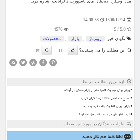
مدل وسترن دیجیتال مای پاسپورت 2 ترابایت اشاره کرد.
1396/12/14
14:08:38
4576
5
/
5.0
تگهای خبر:
رپورتاژ
,
بازار
,
محصولات
این مطلب را می پسندید؟
(0)
(1)
تازه ترین مطالب مرتبط
پیش بینی مهم یک انبوه ساز از بازار مسکن در آینده
مصالح ساختمانی ۲۷۰ درصد گران گردید
بازار تهران فقط یک بافت فرسوده نیست
خرید آپارتمان در پرند چقدر هزینه دارد؟
نظرات بینندگان در مورد این مطلب
لطفا شما هم
نظر دهید