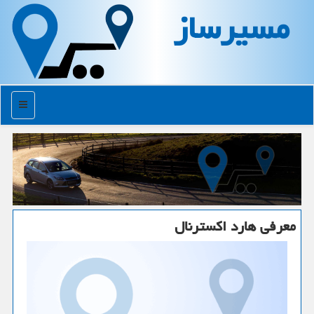
مسیرساز
منو
معرفی هارد اكسترنال