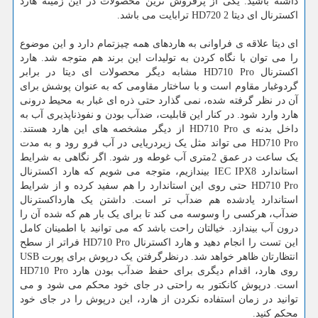
داشته باشید. یکی از پرفروش ترین محصولات در این زمینه هارد
اکسترنال ای دیتا HD720 2 ترابایت می باشد.
ای دیتا علاقه ی فراوانی به هاردهای همه چیزتمام دارد و این موضوع
را می توان با نگاه کردن به تولیدات این برند هم متوجه شد. هارد
اکسترنال HD710 Pro مشابه دیگر محصولات ای دیتا در برابر
گردوغبار مقاوم است و با ساختار مقاومی که به عنوان پوشش برای
آن در نظر گرفته شده، نمی گذارد حتی ذره ای غبار به محیط درونی
هارد وارد شود. در کنار این قابلیت، ضدآب بودن و نفوذناپذیری آب به
داخل بدنه ی HD710 Pro از دیگر مشخصه های این هارد هستند.
HD710 Pro می تواند مثل یک زیردریایی در آب فرو رود و به مدت
یک ساعت در عمق 2متری آب غوطه ور شود. اگر نگاهی به شرایط
استاندارد IEC IPX8 بیندازیم، متوجه می شویم که هارد اکسترنال
HD710 Pro حتی روی این استاندارد را هم سفید کرده و از شرایط
استاندارد یادشده هم ضدآب تر است. داشتن یک هارداکسترنال
ضدآب، هرکسی را وسوسه می کند تا برای یک بار هم که شده آن را
درون آب بیندازد. خیالتان راحت باشد که می توانید با اطمینان کامل
این تست را انجام دهید و هارد اکسترنال HD710 Pro فراتر از سطح
انتظارتان ظاهر خواهد شد. درنظرگرفتن یک درپوش برای پورت USB
روی هارد، اقدام دیگری برای حفظ ضدآب بودن هارد HD710 Pro
است. درپوش کانکتور به راحتی در جای خود محکم می شود و می
توانید در زمان استفاده نکردن از هارد، این درپوش را در جای خود
محکم کنید.