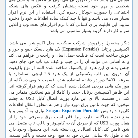
شخصی و مهم خود نسخه پشتیبان گرفت و عکس های شبکه
اجتماعی را بصورت خودکار ذخیره کرد. استفاده از این نرم افزار
بسیار ساده می باشد و تنها با چند کلیک ساده اطلاعات خود را ذخیره
نمایید. این قابلیت برای کسانی که با نرم افزار های تحت وب و آنلاین
سر و کار دارند گزینه بسیار مناسبی می باشد.
دیگر محصول پرفروش شرکت سیگیت، مدل اکسپنشن می باشد.
اکسپنشن پرتابل (Expansion Portable) یک هارد دیسک جمع و جور و
خوش ساخت است که قابلیت حمل آسان و راحت را فراهم می کند
و به آسانی می توانید آن را در جیب و کیف لپ تاپ خود جای دهید.
جنس بدنه ی این هارد از پلاستیک ساخته شده البته از نوع باکیفیت
آن. درون این قاب پلاستیکی از یک هارد 2.5 اینچی استاندارد با
سرعت 5400 دور در دقیقه استفاده شده. قسمت جلویی دستگاه، از
موزاییک هایی مربعی تشکیل شده است که کنارهم قرار گرفته اند.
این ظاهر اکسپنشن پرتابل جدید را کاملا از هم نسلانش متمایز می
کند. در قسمت بالا ی این هارد پورت اتصال کابل USB به چشم
میخورد که جهت تامین برق مورد نیاز و هم به منظور انتقال اطلاعات
کاربرد دارد پس
Seagate Expansion Portable
نیازی به آداپتور و یا
منبع تغذیه جداگانه ندارد، زیرا قادر است برق مصرفی خود را از
همان پورت USB که از طریق آن به کامپیوتر و یا لپ تاپ متصل می
شود تامین کند. کابل اتصال درون بسته بندی این محصول وجود دارد
که با طول 46 سانتی متری خود به هیچ وجه دست و پاگیر نیست.