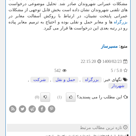
مشکلات عمرانی شهروندان صادر شد. تحلیل موضوعی درخواست
های تلفنی شهروندان نشان داده است بخش قابل توجهی از مشکلات
عمرانی پایتخت نشینان، در ارتباط با روکش آسفالت معابر در
بزرگراه
ها و معابر حمل و نقلی بوده و احتیاج به ترمیم معابر پیاده
رو در رتبه بعدی این درخواست ها قرار می گیرد.
منبع:
مسیرساز
1400/02/23
22:15:20
542
5
/
5.0
تگهای خبر:
بزرگراه
,
حمل و نقل
,
شركت
,
شهردار
این مطلب را می پسندید؟
(0)
(1)
تازه ترین مطالب مرتبط
استقبال از غرفه معاونت مالی شهرداری تهران در راهپیمایی اربعین