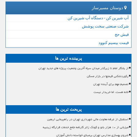
دوستان مسیرساز
آب شیرین کن - دستگاه آب شیرین کن
شرکت صنعتی سخت پوشش
فیش حج
قیمت بیسیم کنوود
پربیننده ترین ها
از یادگار امام تا زیرگذر میدان سپاه آخرین وضعیت پروژه های جدید تهران
رکوردشکنی قیمتها در بازار مسکن
تصمیم مهم برای آینده تهران
خانه هست، اما خریدار نیست
پربحث ترین ها
استقبال از غرفه معاونت مالی شهرداری تهران در راهپیمایی اربعین
میزبانی از ۱۰ هزار بانو و کودک زائر کارنامه جامع خدمات قرارگاه زینبیه
شروع بهسازی مدارس تهران برمبنای خواسته دانش آموزان