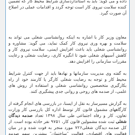
داده و می گوید: باید به استانداردسازی شرایط محیط کار که تضمین
کننده سلامت نیروی کار است توجه گردد و اقدامات عملی در اصلاح
آن صورت گیرد.
معاون وزیر کار با اشاره به اینکه روانشناسی شغلی می تواند به
سلامت و بهره وری نیروی کار کمک نماید، می گوید: مشاوره و
روانشناسی شغلی باید باعث افزایش ایمنی، سلامت نیروی کار و
کاهش آسیبهای شغلی شود تا انگیزه کاری، رضایت شغلی و رعایت
مقررات سازمانی را افزایش دهد.
به گفته وی مدیریت سازمانها و نهادها باید از جهت کنترل شرایط
محیط کار و توجه به رضایت شغلی کارگر یا کارمند خود از راه
بکارگیری متخصصین روانشاسی شغلی و استفاده از روش های
علمی، از صدمه های روحی و روانی جدی پیشگیری کنند.
به گزارش مسیرساز به نقل از ایسنا، در بازرسی های انجام گرفته از
کارگاههای مشمول قانون کار توسط اداره کل بازرسی کار وزارت
تعاون، کار و رفاه اجتماعی طی سال ۱۳۹۸ تعداد
صدمه دیدگان
شغلی
ثبت شده مشمولین قانون کار، ۹۷۵۱ نفر حادثه بوده است. از
کل صدمه دیدگان شغلی۷۲۶ مورد منجر به فوت شده و در میان
فعالیت های اقتصادی، فعالیت "ساختمان" بیشترین سهم صدمه