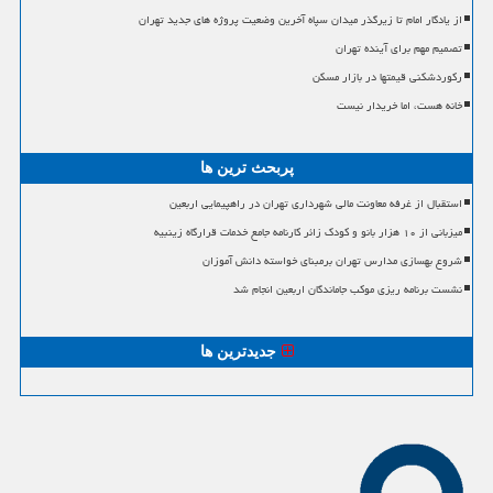
از یادگار امام تا زیرگذر میدان سپاه آخرین وضعیت پروژه های جدید تهران
تصمیم مهم برای آینده تهران
رکوردشکنی قیمتها در بازار مسکن
خانه هست، اما خریدار نیست
پربحث ترین ها
استقبال از غرفه معاونت مالی شهرداری تهران در راهپیمایی اربعین
میزبانی از ۱۰ هزار بانو و کودک زائر کارنامه جامع خدمات قرارگاه زینبیه
شروع بهسازی مدارس تهران برمبنای خواسته دانش آموزان
نشست برنامه ریزی موکب جاماندگان اربعین انجام شد
جدیدترین ها