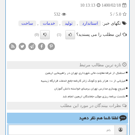
1400/02/18
10:13:13
532
5
/
5.0
تگهای خبر:
استاندارد
,
تولید
,
خدمات
,
ساخت
این مطلب را می پسندید؟
(0)
(1)
تازه ترین مطالب مرتبط
استقبال از غرفه معاونت مالی شهرداری تهران در راهپیمایی اربعین
میزبانی از ۱۰ هزار بانو و کودک زائر کارنامه جامع خدمات قرارگاه زینبیه
شروع بهسازی مدارس تهران برمبنای خواسته دانش آموزان
نشست برنامه ریزی موکب جاماندگان اربعین انجام شد
نظرات بینندگان در مورد این مطلب
لطفا شما هم
نظر دهید