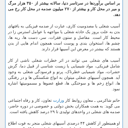
بر اساس برآوردها در سرتاسر دنیا، سالانه بیشتر از ۳۵۰ هزار مرگ
و میر در محل کار و بیشتر از ۲۷۰ میلیون صدمه در محل کار رخ می
دهد.
آسیب شغلی یا مصدومیت کاری، عبارت از صدمه فیزیکی به بافتهای
بدن به علت بروز یک حادثه شغلی یا مواجهه با عوامل استرس زا در
محیط کار است. مفاصل و ستون فقرات، سر، دست ها، ریه ها،
چشم ها، استخوان بندی و پوست است همچون اندام هایی از بدن
هستند که بیشتر در معرض این آسیبها قرار دارند.
آسیب های شغلی می توانند در اثر خطرات شغلی ناشی از کار
شامل فیزیکی، مواد شیمیایی یا زیست شناسی از قبیل دما، گزش
حشرات، مواد شیمیایی خطرناک، پرتو و فرسودگی شغلی به وجود
آید. همچون آسیبهای شغلی میتوان به انواع شکستگی ها و در رفتگی
ها، انواع زخم ها و سوختگی ها، قطع عضوها و مسمومیتها اشاره
نمود.
حاتم شاکرمی ـ معاون روابط کار
وزارت
تعاون، کار و رفاه اجتماعی
می گوید: به همت همکاران بخش دولتی و خصوصی در دوره حاضر،
صدمه های شغلی در واحدهای تولیدی تا ۲۹ درصد کاهش یافته است.
او همینطور از کاهش ۴۴ درصدی آسیبهای شغلی منجر به فوت اطلاع