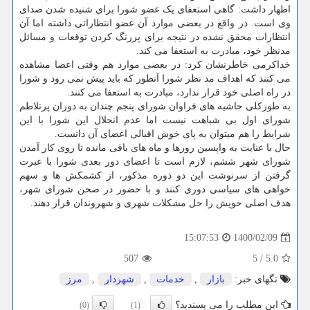
اظهار داشت: گاهی استعفای یک عضو شورا برای شنیده شدن صدای
وی است. در واقع در بعضی موارد آن عضو انتظاراتی داشته اما آن
انتظارات محقق نشده در نتیجه برای پررنگ کردن توقعات و مسائل
مدنظر خود، مبادرت به استعفا می کند.
خداکرمی خاطرنشان کرد: در بعضی موارد هم وقتی اعضا مشاهده
می کنند که اهداف مد نظر شورا آنطور که باید پیش نمی رود و شورا
در راه اصلی خود قرار ندارد، مبادرت به استعفا می کنند.
به طورکلی حاشیه های فراوان شورای پنجم چندان به دوران پرتلاطم
شورای اول بی شباهت نیست اما عدم انحلال این شورا با این
شرایط را هم میتوان به پای خوش اقبالی اعضای آن دانست.
حال با عنایت به واپسین روزها و ماه های باقی مانده تا روی کار آمدن
شورای شهر ششم، لازم است تا اعضای دور بعدی شورا با عبرت
گرفتن از سرنوشت این دو دوره مذکور، از کشمکش ها و سهم
خواهی های سیاسی دوری کنند و با حضور در صحن شورای شهر،
هدف اصلی خویش را حل مشکلات شهری و شهروندان قرار دهند.
1400/02/09
15:07:53
507
5
/
5.0
تگهای خبر:
بازار
,
خدمات
,
شهردار
,
مرز
این مطلب را می پسندید؟
(0)
(1)