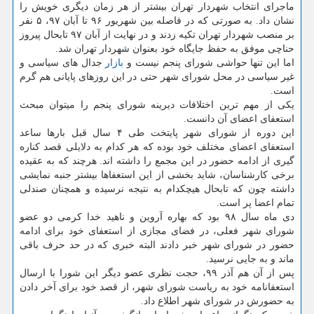
ماجرای انتخاب شهردار تهران بیشتر از هر زمان دیگری خویش را
نشان داد. به صورتی که در فاصله بین شهریور ۹۶ تا آبان ۹۷، ۵ نفر
بر منصب شهردار تهران تکیه زدند و در نهایت از آبان ۹۷ تابحال پیروز
حناچی موفق به حفظ جایگاه خود بعنوان شهردار تهران شد.
اما این تنها حواشی شورای پنجم نیست و
بازار
جدال های سیاسی و
غیر سیاسی در محل شورای شهر حتی در این روزهای پایانی هم گرم
است.
یکی از مهم ترین اختلافات دیرینه شورای پنجم را میتوان مبحث
استعفای اعضای آن دانست.
این دوره از شورای شهر پایتخت طی ۴ سال قبل بارها ساعد
استعفای اعضای مختلف خود بوده که هر کدام به دلایلی قصد کناره
گیری از ادامه حضور در این مجمع را داشته اند. هرچند که به عقیده
برخی کارشناسان، شاید بخشی از این استعفاها بیشتر جنبه نمایشی
داشته چون که تابحال هیچکدام به نتیجه نرسیده و همچنان صندلی
تمام اعضا پر است.
دی ماه سال ۹۸ بود که بهاره آروین و ناهید خدا کرمی دو عضو
شورای شهر فعلی، در فضای مجازی از استعفای خود برای ادامه
حضور در شورای شهر خبر دادند البته خبری که در حد حرف باقی
ماند و به جایی نرسید.
پس از آن هم آذر ۹۹، حجت نظری عضو دیگر این شورا با ارسال
استعفانامه خود به ریاست شورای شهر، از قصد خود برای آخر دادن
به حضورش در شورای شهر اطلاع داد.