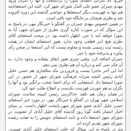
خبری که نگرانی اعضای شورا را برانگیخت و آنها را نگران ورود
مهدی چمران عضو علی البدل شورای شهر کرد. البته این استعفانامه
هم تنها به فهرست دیگر استعفاها و حواشی گذشته این دوره افزوده
شد و نظری همچنان بر جایگاه خود باقی است.
در همین خصوص مهدی چمران در گفتگو با خبرنگار مهر، در پاسخ به
این سؤال که در صورت کناره گیری نظری از شورای شهر، آیا به
شورا خواهد آمد یا خیر، اظهار داشته بود: در مبحث استعفای آقای
نظری هیچ امر قطعی وجود ندارد. هنوز استعفای ایشان در هیئت
رئیسه ثبت رسمی نشده و معلوم نیست که این استعفا در صحن رأی
بیاورد و پذیرفته شود یا خیر.
چمران اضافه کرد: وقتی چیزی هنوز اتفاق نیفتاده و وجود ندارد، به
آن فکر نمی کنم و درباره آن هم نظری نمی دهم.
اما این آخر ماجرا نیست و فروردین ماه سالجاری هم حسن خلیل
آبادی رئیس کمیته میراث فرهنگی شورای شهر از حضور در این
شورا استعفا داد. استعفایی که برای اعضا تعجب برانگیز بود و آنها را
نگران به هم خوردن فهرست یکدست و اصلاح طلب خود کرد.
در همان زمان هم ناهید خداکرمی رئیس کمیته سلامت شورای
اسلامی شهر تهران در گفتگو با خبرنگار مهر، در مورد خبر استعفای
حسن خلیل آبادی عضو شورای شهر پایتخت اظهار داشت: بر مبنای
اخبار انتشار یافته گویا روز گذشته آقای خلیل آبادی از عضویت در
شورای شهر استعفا داده و نامه استعفای خویش را به هیئت رئیسه
شورای شهر تقدیم کرده اند.
وی در پاسخ به این سؤال که علت استعفای خلیل آبادی چیست،