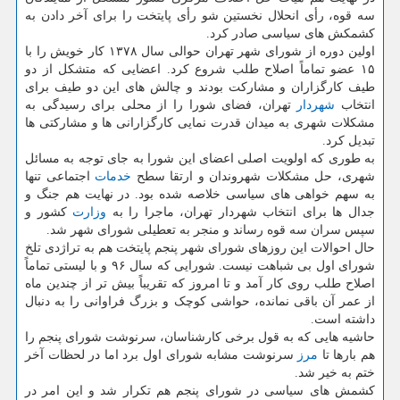
سه قوه، رأی انحلال نخستین شو رأی پایتخت را برای آخر دادن به
کشمکش های سیاسی صادر کرد.
اولین دوره از شورای شهر تهران حوالی سال ۱۳۷۸ کار خویش را با
۱۵ عضو تماماً اصلاح طلب شروع کرد. اعضایی که متشکل از دو
طیف کارگزاران و مشارکت بودند و چالش های این دو طیف برای
انتخاب
شهردار
تهران، فضای شورا را از محلی برای رسیدگی به
مشکلات شهری به میدان قدرت نمایی کارگزارانی ها و مشارکتی ها
تبدیل کرد.
به طوری که اولویت اصلی اعضای این شورا به جای توجه به مسائل
شهری، حل مشکلات شهروندان و ارتقا سطح
خدمات
اجتماعی تنها
به سهم خواهی های سیاسی خلاصه شده بود. در نهایت هم جنگ و
جدال ها برای انتخاب شهردار تهران، ماجرا را به
وزارت
کشور و
سپس سران سه قوه رساند و منجر به تعطیلی شورای شهر شد.
حال احوالات این روزهای شورای شهر پنجم پایتخت هم به تراژدی تلخ
شورای اول بی شباهت نیست. شورایی که سال ۹۶ و با لیستی تماماً
اصلاح طلب روی کار آمد و تا امروز که تقریباً بیش تر از چندین ماه
از عمر آن باقی نمانده، حواشی کوچک و بزرگ فراوانی را به دنبال
داشته است.
حاشیه هایی که به قول برخی کارشناسان، سرنوشت شورای پنجم را
هم بارها تا
مرز
سرنوشت مشابه شورای اول برد اما در لحظات آخر
ختم به خیر شد.
کشمش های سیاسی در شورای پنجم هم تکرار شد و این امر در