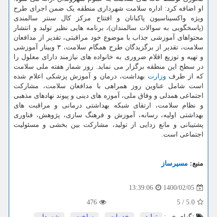
او اضافه کرد: اداره سلامت شهرداری منطقه یک ضمن اجرای طرح
ویژه واکسیناسیون پاکبانان و افتتاح مرکز کال سنتر سالمندی
(پاسخگویی به سوالات سالمندان)، برنامه هایی نظیر تولید و انتشار
محتواهای آموزشی جذاب با موضوع خود مراقبتی، تقدیر از مدافعان
سلامت، تقدیر از برگزیدگان طرح همگام سلامت، ۳ وبینار آموزشی
و تهیه و توزیع اقلام ضروری به خانواده های نیازمند دارای معلول را
در سطح این منطقه برگزار می نماید. روز شمار هفته ملی سلامت
که از طرف
وزارت
بهداشت، درمان و آموزش پزشکی اعلام شده
است شامل عناوین روز همراهی با مدافعان سلامت، مشارکت
اجتماعی همدلی و وفاق ملی، آموزه های دینی و پیوند نهادهای مذهبی
و نظام سلامت، ارتقای شبکه بهداشتی درمانی و مراقبت های
بهداشتی اولیه، رسانه، آموزش و فرهنگ سازی، پژوهش، فناوری
پشتیبانی و مانع زدایی از تولید، مشارکت بین بخشی و مسئولیت
اجتماعی است.
منبع:
مسیرساز
1400/02/05
13:39:06
476
5
/
5.0
تگهای خبر:
تولید
,
خدمات
,
ساخت
,
شهردار