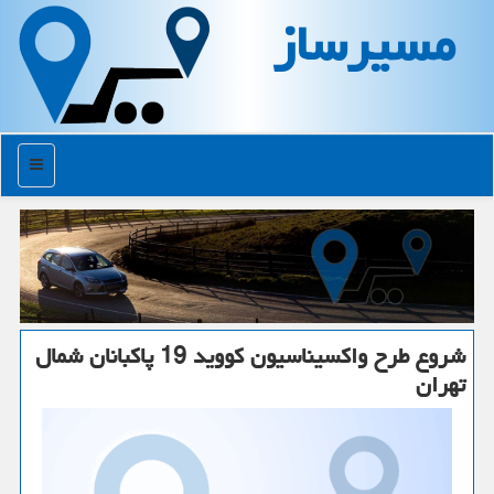
مسیرساز
منو
شروع طرح واكسیناسیون كووید 19 پاكبانان شمال
تهران