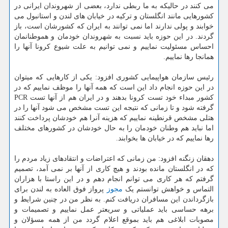
می کنند در حالیکه به ما ربطی ندارد، بعضی از شهروندان ایرانی در
کشورهایی مانند انگلستان و ترکیه در خیابان های لندن و استانبول می
خوابند و پولی ندارند اما نمی توانند به ایران که کشورشان است، باز
گردند. در این حوزه باید نسبت به شهروندان خودمان و هموطنانمان
احساس مسئولیت نماییم و نمی توانیم به علت شیوع کرونا آنها را
همانجا رها نماییم.
رئیس سازمان هواپیمایی کشوری افزود: یکی از کارهایی که میتوان
در این حوزه انجام داد این است که همه آنها را موظف نماییم که در
کشور مبداء خود تست کرونا بدهند و در ایران هم از آنها تست PCR
گرفته شود و تا زمانی که نتیجه این تست مشخص می شود آنها را در
هتلی مشخص قرنطینه نماییم که هزینه آنرا هم خودشان پرداخت کنند
اما نباید هم وطنان خودمان را به حال خودشان در کشورهای مختلف
رها نماییم که در خیابان ها بخوابند.
دهقان زنگنه افزود: من زمانی که اعتراضات و انتقادهای زیاد مردم را
که در انگلستان مانده بودند و هیچ کاری از آنها بر نمی آمد، تصمیم
گرفتم که هر کاری می توانم انجام دهم و در این راستا با هزاران
التماس و خواهش توانستم یک
مجوز
پرواز فوق العاده به لندن برای
بازگرداندن این مسافران دریافت کنم. به نظر من در چنین شرایط و
برهه حساسی باید عملیاتی و سریعتر عمل نماییم و تصمیمات و
مصوبات ابلاغی هم باید بموقع اعلام گردد من از همه مسؤلان و