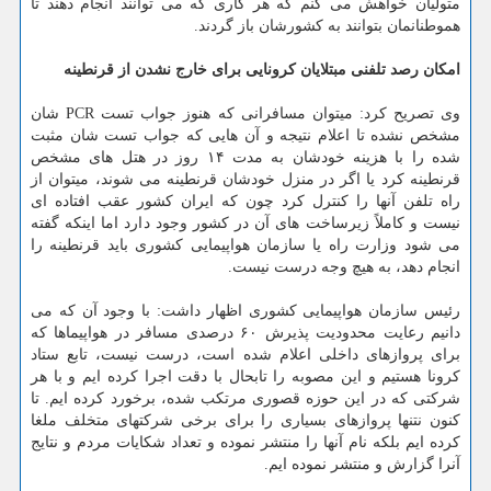
متولیان خواهش می کنم که هر کاری که می توانند انجام دهند تا
هموطنانمان بتوانند به کشورشان باز گردند.
امکان رصد تلفنی مبتلایان کرونایی برای خارج نشدن از قرنطینه
وی تصریح کرد: میتوان مسافرانی که هنوز جواب تست PCR شان
مشخص نشده تا اعلام نتیجه و آن هایی که جواب تست شان مثبت
شده را با هزینه خودشان به مدت ۱۴ روز در هتل های مشخص
قرنطینه کرد یا اگر در منزل خودشان قرنطینه می شوند، میتوان از
راه تلفن آنها را کنترل کرد چون که ایران کشور عقب افتاده ای
نیست و کاملاً زیرساخت های آن در کشور وجود دارد اما اینکه گفته
می شود وزارت راه یا سازمان هواپیمایی کشوری باید قرنطینه را
انجام دهد، به هیچ وجه درست نیست.
رئیس سازمان هواپیمایی کشوری اظهار داشت: با وجود آن که می
دانیم رعایت محدودیت پذیرش ۶۰ درصدی مسافر در هواپیماها که
برای پروازهای داخلی اعلام شده است، درست نیست، تابع ستاد
کرونا هستیم و این مصوبه را تابحال با دقت اجرا کرده ایم و با هر
شرکتی که در این حوزه قصوری مرتکب شده، برخورد کرده ایم. تا
کنون نتنها پروازهای بسیاری را برای برخی شرکتهای متخلف ملغا
کرده ایم بلکه نام آنها را منتشر نموده و تعداد شکایات مردم و نتایج
آنرا گزارش و منتشر نموده ایم.