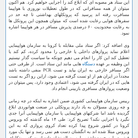
این ستاد هر مصوبه ای که ابلاغ کند را اجرایی خواهیم کرد. هم اکنون
میتوان از همه مسافرانی که در طول تعطیلات نوروزی با هواپیما
مسافرت رفته اند پرسید که پروتکلهای بهداشتی تا چه حد در
سفرهای هوایی رعایت شده است که میتوان همچون این پروتکل ها
به رعایت محدودیت ۶۰ درصدی پذیرش مسافر در هر هواپیما اشاره
نمود.
وی اضافه کرد: اگر ستاد ملی مقابله با کرونا به سازمان هواپیمایی
اعلام نماید پروازهای داخلی یا خارجی را محدود کرده، کم کند یا
تعطیل کند این کار را انجام می دهیم چونکه ما سیاست گذار نیستیم
این وظیفه بر عهده
دستگاه
هایی مانند این ستاد است. از طرفی حتی
اگر مسافر خارجی به ایران بیاید و تست PCR منفی داشته باشد
مجدداً در ایران هم از او تست گرفته می شود، ازاین رو اگر به تست
هایی که در ایران گرفته می شود، اعتمادی وجود دارد، پس میتوان در
وضعیت پروازهای مسافری بازبینی انجام داد.
رییس سازمان هواپیمایی کشوری ضمن اشاره به اینکه در چه زمانی
و چه روزی مسؤلان به یاد دارند پروتکلی در صنعت هوانوردی ابلاغ
گردیده باشد اما شرکتهای هواپیمایی یا سازمان هواپیمایی آنرا جدی
نگیرد یا اجرایی نکند؟ تصریح کرد: طی ۱۴ ماه گذشته که ویروس
کرونا در کشور شروع پیدا کرده تعداد کروی پروازی که به این
ویروس مبتلا شده اند به انگشتان دست هم نمی رسد و تنها یک مورد
فوتی در این حوزه داشتیم، این مساله نشان داده است که پروتکلهای