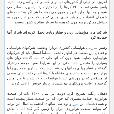
امروزه در خیلی از کشورهای دنیا برای کسانی که واکسن زده اند یاد
پاسخ منفی تست PCR کرونا را در اختیار دارند پاسپورت صادر می
شود و به آنها اجازه عبور و مرور می دهند ما هم اگر به تست های
خودمان اعتماد داریم باید کاری نماییم که مشکلات در این حوزه به
حداقل ممکن برسد چون که همه ما سرباز نظام و کشور هستیم.
شرکت های هواپیمایی زیان و فشار زیادی تحمل کرده اند باید از آنها
حمایت کرد
رئیس سازمان هواپیمایی کشوری درباره وضعیت شرکتهای هواپیمایی
و فعالان این صنعت هم اظهار داشت: مسلماً امسال باید از شرکتهای
هواپیمایی حمایت شود چون که آنها طی ۱۴ ماه گذشته زیان های
بسیاری را متحمل شدند حتی در این شرایط مورد هجمه هم قرار
گرفتند و فشار زیادی به آنها وارد شد در حالیکه بیشترین همکاری را با
وزارت بهداشت و ستاد ملی مقابله با کرونا انجام دادند. حتی بعضی
از مسؤلان که در روزهای عید با هواپیما جابه جا شدند با من تماس
گرفتند و رعایت پروتکلهای بهداشتی در پرواز خویش را تایید کردند.
دهقان زنگنه تصریح کرد: دولت در سال ۱۴۰۰ باید از صنعت
هوانوردی حمایت بیشتری کند چون که این صنعت بسیار پیچیده است
و همه دشمنان این
مرز
و بوم طی سالهای گذشته به دنبال این بودند
که بتوانند صنعت هوانوردی ایران را زمین گیر کنند اما با تلاش
متخصصان ایرانی آرزوی آنها بر باد رفت. حتی توانستیم با محوریت