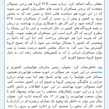
دهقان زنگنه اضافه کرد: درباره تست PCR کرونا هم برخی مسؤلان
معتقدند که برخی مسافران با تست های جعلی وارد کشور می شوند
که در این حوزه هم سیاست هایی اتخاذ و مقرر شد که به محض
ورود به کشور و پیش از رد شدن از گیت از مسافران تست PCR
مجدد گرفته شود و این کار هم با همکاری وزارت بهداشت و درمان
در همه فرودگاه های کشور در حال اجراست و حتی ما این مساله را
مطرح کردیم که اگر لازم است این مسافران قرنطینه شوند، بگونه
ای که هزینه آنرا هم خودشان پرداخت کنند اما این که دائماً در
وضعیتی که کشور با مشکل مواجه می شود یا آن که شیوع کرونا
گسترش پیدا می کند، به دنبال مقصر باشیم درست نیست و نمی
توان مسافران ایرانی را که به کشورهای مختلف رفته اند، به دلیل
شیوع کرونا ممنوع الورود کرد.
وی خاطرنشان کرد: بعنوان رئیس سازمان هواپیمایی کشوری و
متخصص
در این حوزه، هر سوالی در حوزه صنعت هوانوردی همچون
مسائل فنی هواپیما را می توانم پاسخ دهم اما نمی توانم درباره
چرایی و چگونگی ویروس کرونا و شیوع آن در کشور صحبت کنم،
البته مسؤلان حوزه بهداشتی در این حوزه اطلاعات و دانش کافی
دارند و در این حوزه راهکارهای مختلفی را می توانند پیشنهاد کنند تا
بتوان صنعت هوانوردی را بهتر از ۱۴ ماه گذشته اداره کرد. بعنوان
مثال نمی توان به خاطر یک وقوع یک تصادف زنجیره ای در آزادراه یا
جاده، کل آن محور را مسدود کرد و اجازه عبور و مرور را نداد.