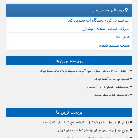
دوستان مسیرساز
آب شیرین کن - دستگاه آب شیرین کن
شرکت صنعتی سخت پوشش
فیش حج
قیمت بیسیم کنوود
پربیننده ترین ها
از یادگار امام تا زیرگذر میدان سپاه آخرین وضعیت پروژه های جدید تهران
تصمیم مهم برای آینده تهران
رکوردشکنی قیمتها در بازار مسکن
خانه هست، اما خریدار نیست
پربحث ترین ها
میزبانی از ۱۰ هزار بانو و کودک زائر کارنامه جامع خدمات قرارگاه زینبیه
شروع بهسازی مدارس تهران برمبنای خواسته دانش آموزان