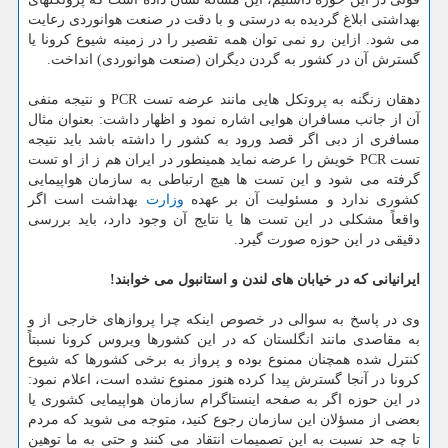
بهداشتی ابلاغ گردیده به درستی و با دقت در صنعت هوانوردی رعایت
می شود. ازاین رو نمی توان همه تقصیر را در زمینه شیوع کرونا یا
گسترش آن در کشور به گردن دیگران (صنعت هوانوردی) انداخت.
دهقان زنگنه به پروتکل هایی مانند عرضه تست PCR و نتیجه منفی
آن از جانب مسافران هوایی اشاره نمود و اظهار داشت: بعنوان مثال
مسافری از دبی اگر قصد ورود به کشور را داشته باشد باید نتیجه
تست PCR خویش را عرضه نماید همینطور در ایران هم ز از او تست
گرفته می شود و این تست ها هیچ ارتباطی به سازمان هواپیمایی
کشوری ندارد و مسئولیت آن بر عهده
وزارت
بهداشت است اگر
واقعاً مشکلی در این تست ها یا نتایج آن وجود دارد، باید بررسی
دقیقی در این حوزه صورت گیرد.
ایرانیانی که در خیابان های لندن و استانبول می خوابند!
وی در پاسخ به سوالی در خصوص اینکه چرا پروازهای خارجی از و
به مقاصدی مانند انگلستان که در این کشورها ویروس کرونا نسبتاً
کنترل شده همچنان ممنوع بوده و پرواز به برخی کشورها که شیوع
کرونا در آنجا گسترش پیدا کرده هنوز ممنوع نشده است، اعلام نمود:
در این حوزه اگر به صفحه اینستاگرام سازمان هواپیمایی کشوری یا
بعضی از مسؤلان این سازمان رجوع کنید، متوجه می شوید که مردم
تا چه حد نسبت به این تصمیمات انتقاد می کنند و حتی به ما توهین