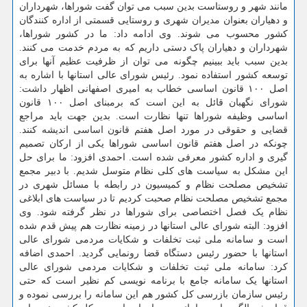
مانند شهر و روستاست بدین سبب می توان گفت شوراها، شهرداران
و دهیاران بعنوان مدیران شهری و روستایی قسمتی از اداره کنندگان
کشور محسوب می شوند. وی ادامه داد: ما در کشور شوراها،
شهرداران و دهیاران پاک دستی داریم که به مردم خدمت می کنند.
بدین سبب باید ببینیم چگونه می توان از ظرفیت عظیم آنها برای
توسعه کشور استفاده نمود. رئیس شورای عالی استانها با اشاره به
اصل ۱۰۰ قانون اساسی خطاب به امیری اصفهانی اظهار داشت:
شورای نگهبان قائل به این است که برمبنای اصل ۱۰۰ قانون
اساسی وظیفه شوراها تنها نظارت است. بدین جهت باید مراجع
قضایی و حقوقی در مورد اصل هفتم قانون اساسی اندیشه کنند.
چونکه در اصل هفتم قانون اساسی شوراها یکی از ارکان تصمیم
گیری و اداره کشور معرفی شده است. احمدی افزود: ما برای حل
این مشکل به سیاست های کلی نظام متوسل شدیم. با دبیر مجمع
تشخیص مصلحت نظام و کمیسیون در رابطه با مسائل شهری در
مجمع تشخیص مصلحت نظام صحبت کردیم تا در سیاست های ابلاغی
نظام یک فصل اختصاصی برای شوراها در نظر گرفته شود. وی
افزود: البته شورای عالی استانها در زمینه نظارت هم پیش قدم شده
است و سامانه ملی ثبت تخلفات و شکایات مردمی شورای عالی
استانها با حضور رئیس دستگاه قضا رونمایی گردید. احمدی اضافه
کرد: سامانه ملی ثبت تخلفات و شکایات مردمی شورای عالی
استانها یک سامانه جامع با برنامه نویسی کم نظیر است که حتی
رئیس سازمان بازرسی کل کشور هم این سامانه را بررسی نموده و