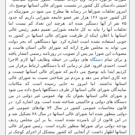
امنیتی دادستان کل کشور در نشست شورای عالی استانها توضیح داد:
امروز تخلفات شوراها در رسانه ها مطرح می شود در صورتیکه در
کل کشور حدود ۱۲۶ هزار نفر عضو جامعه شورایی داریم که حدود
۷۵ نفر از آنها دستگیر شده اند. هرچند این تعداد کم نیست اما
تخلفات آنها را نباید به کل جامعه شورایی تعمیم دهیم. رئیس عالی
استانها با اعلان اینکه از ظرفیت شورای عالی استانها در کشور به
خوبی استفاده نشده است اشاره کرد: تنها دستگاهی که بجز دولت
می تواند به مجلس طرح ارائه کند شورای عالی استان هاست و
مصوبات این شورا نیز پس از تصویب در روزنامه رسمی انتشار یافته
و برای تمام
دستگاه
های دولتی در حیطه وظایف آنها لازم الاجرا
است. احمدی افزود: قبل تر زمانی که با دستگاهی ارتباط برقرار می
کردیم ابتدا باید توضیح می دادیم که شورای عالی استانها چیست و
چه کاری انجام می دهد و مردم نیز شناختی نسبت به شورای عالی
استانها نداشتند. اما امروز به جایی رسیده است که مکاتبات
نمایندگان شورای عالی استانها از طرف دستگاهها پاسخ داده می شود
و شورای عالی استانها بعنوان یک نهاد عمومی غیر دولتی در بین
دستگاه های دولتی و حاکمیتی شناخته شده است. وی اشاره کرد: در
قانون محاسبات عمومی کشور در سال ۷۴ نهادهای عمومی غیر
دولتی منظور شده اما شورای عالی استانها در سال ۷۸ تشکیل شد و
در این قانون از آن نامبرده نشده است. بنا بر این مجلس ردیف
بودجه دولتی برای شوراها منظور نکرده است. رئیس شورای عالی
استانها اظهار داشت: از آنجایی که کشور متشکل از اجزای کوچک تر