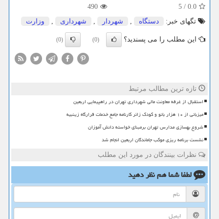
490
5
/
0.0
تگهای خبر:
دستگاه
,
شهردار
,
شهرداری
,
وزارت
این مطلب را می پسندید؟
(0)
(0)
تازه ترین مطالب مرتبط
استقبال از غرفه معاونت مالی شهرداری تهران در راهپیمایی اربعین
میزبانی از ۱۰ هزار بانو و کودک زائر کارنامه جامع خدمات قرارگاه زینبیه
شروع بهسازی مدارس تهران برمبنای خواسته دانش آموزان
نشست برنامه ریزی موکب جاماندگان اربعین انجام شد
نظرات بینندگان در مورد این مطلب
لطفا شما هم
نظر دهید