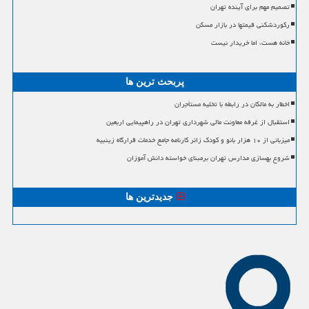
تصمیم مهم برای آینده تهران
رکوردشکنی قیمتها در بازار مسکن
خانه هست، اما خریدار نیست
پربحث ترین ها
اخطار به مالکان در رابطه با تخلیه مستأجران
استقبال از غرفه معاونت مالی شهرداری تهران در راهپیمایی اربعین
میزبانی از ۱۰ هزار بانو و کودک زائر کارنامه جامع خدمات قرارگاه زینبیه
شروع بهسازی مدارس تهران برمبنای خواسته دانش آموزان
جدیدترین ها