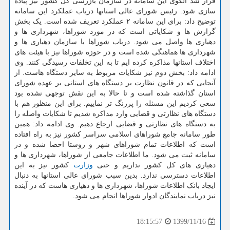
قرار شد الگوی این سامانه در سازمان بازرسی کل کشور نیز پیاده
سازی شود. رئیس شورای عالی استانها درباب عملکرد این سامانه
توضیح داد: برای این سامانه ۲ عملکرد تعریف شده است. یک بخش
گزارش ها و شکایاتی است که در مورد شوراها، شهرداری ها و
دهیاری ها واصل می شود. درباب شوراها با سازمان دهیاری ها و
شهرداری ها هماهنگی شده است و در حوزه شوراها نیز با هیئت های
اختلاف استانها مذاکره کرده ایم تا به این تخلفات رسیدگی کنند. وی
ادامه داد: بخش دوم نیز شکایات مربوط به سایر دستگاه هاست. از
آنجایی که در قانون نظارت بر دستگاه های استانی بر عهده شورای
استان گذاشته شده است و تا حالا به این نقش توجهی نشده بود
سعی کردیم این مسئله را پررنگ تر نماییم. برای این منظور هم با
دستگاه های نظارتی و قضایی وارد مذاکره شدیم تا شکایات واصله را
به دستگاه های نظارتی و قضایی ارجاع دهیم. وی ادامه داد: همین
طور سامانه جامع شوراهای اسلامی سراسر کشور نیز به راه افتاده
است که اطلاعات تمام شوراهای شهر و روستا احصا شده و در
سامانه ثبت می شود. ما اطلاعات جامعی از شوراها، شهرداری ها و
دهیاری های کل کشور نداریم و حتی
وزارت
کشور نیز به این
اطلاعات دسترسی ندارد. بدین سبب شورای عالی استانها به دنبال
ایجاد بانک اطلاعات شوراها، شهرداری ها و دهیاری هاست که در آینده
نیز درباب نمایندگان ادوار شوراها انجام می شود.
1399/11/16
18:15:57