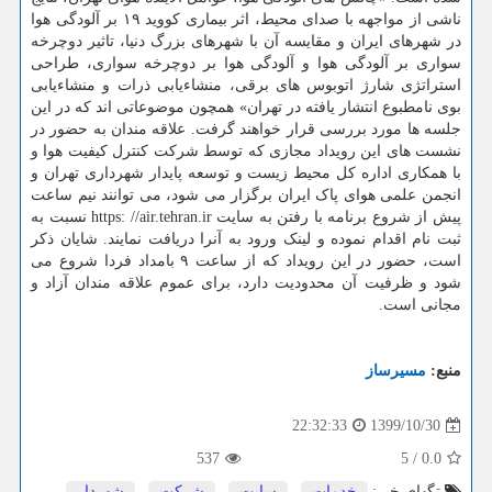
ناشی از مواجهه با صدای محیط، اثر بیماری کووید ۱۹ بر آلودگی هوا
در شهرهای ایران و مقایسه آن با شهرهای بزرگ دنیا، تاثیر دوچرخه
سواری بر آلودگی هوا و آلودگی هوا بر دوچرخه سواری، طراحی
استراتژی شارژ اتوبوس های برقی، منشاءیابی ذرات و منشاءیابی
بوی نامطبوع انتشار یافته در تهران» همچون موضوعاتی اند که در این
جلسه ها مورد بررسی قرار خواهند گرفت. علاقه مندان به حضور در
نشست های این رویداد مجازی که توسط شرکت کنترل کیفیت هوا و
با همکاری اداره کل محیط زیست و توسعه پایدار شهرداری تهران و
انجمن علمی هوای پاک ایران برگزار می شود، می توانند نیم ساعت
پیش از شروع برنامه با رفتن به سایت https: //air.tehran.ir نسبت به
ثبت نام اقدام نموده و لینک ورود به آنرا دریافت نمایند. شایان ذکر
است، حضور در این رویداد که از ساعت ۹ بامداد فردا شروع می
شود و ظرفیت آن محدودیت دارد، برای عموم علاقه مندان آزاد و
مجانی است.
منبع:
مسیرساز
1399/10/30
22:32:33
537
5
/
0.0
تگهای خبر:
خدمات
,
سایت
,
شركت
,
شهردار