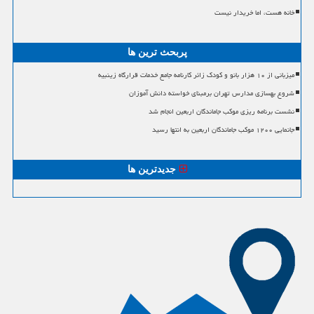
خانه هست، اما خریدار نیست
پربحث ترین ها
میزبانی از ۱۰ هزار بانو و کودک زائر کارنامه جامع خدمات قرارگاه زینبیه
شروع بهسازی مدارس تهران برمبنای خواسته دانش آموزان
نشست برنامه ریزی موکب جاماندگان اربعین انجام شد
جانمایی ۱۲۰۰ موکب جاماندگان اربعین به انتها رسید
جدیدترین ها