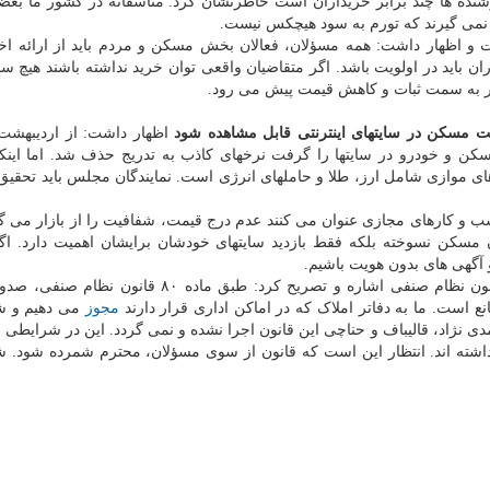
روشنده ها چند برابر خریداران است خاطرنشان کرد: متاسفانه در کشور ما بعض
ر نمی گیرند که تورم به سود هیچکس نیست.
و اظهار داشت: همه مسؤلان، فعالان بخش مسکن و مردم باید از ارائه اخ
ران باید در اولویت باشد. اگر متقاضیان واقعی توان خرید نداشته باشند هیچ سا
زار به سمت ثبات و کاهش قیمت پیش می رود.
ت مسکن در سایتهای اینترنتی قابل مشاهده شود
اظهار داشت: از اردیبهشت 
کن و خودرو در سایتها را گرفت نرخهای کاذب به تدریج حذف شد. اما این
رهای موازی شامل ارز، طلا و حاملهای انرژی است. نمایندگان مجلس باید تحقیق 
ب و کارهای مجازی عنوان می کنند عدم درج قیمت، شفافیت را از بازار می گیر
ران مسکن نسوخته بلکه فقط بازدید سایتهای خودشان برایشان اهمیت دارد. ا
 و آگهی های بدون هویت باشیم.
خسروی در بخش دیگری از صحبتهای خود به ماده ۸۰ قانون نظام صنفی اشاره و تصریح کرد: طبق ماده ۸۰
ع است. ما به دفاتر املاک که در اماکن اداری قرار دارند
مجوز
می دهیم و ش
ی نژاد، قالیباف و حناچی این قانون اجرا نشده و نمی گردد. این در شرایطی
ته اند. انتظار این است که قانون از سوی مسؤلان، محترم شمرده شود. ش