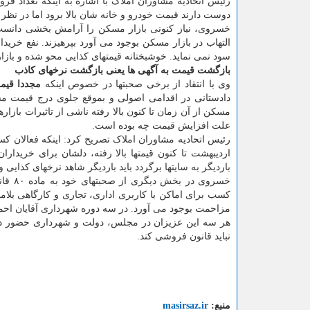
رئیس اتحادیه مشاوران املاک با اشاره به اینکه تعداد ف
دوست دارند قیمت خودرو و خانه شان بالا برود اما در نظ
خسروی، نیاز کنونی بازار مسکن را آرامش بخشی دانست 
التهاب در بازار مسکن بوجود می آورد بپرهیزند. نفع خریدا
سود نمی نماید. خوشبختانه قیمتهای کذایی محو شده و با
بازگشت قیمت به آگهی ها یعنی بازگشت نرخهای کاذب
وی با انتقاد از برخی صحبتها در خصوص اینکه
مجددا قیم
دادستانی در اقدامی اصولی و بموقع جلوی درج قیمت مس
مسکن از آن زمان تا کنون بالا رفته ناشی از تاثیرات بازا
علت افزایش قیمت چه بوده است.
رئیس اتحادیه مشاوران املاک تصریح کرد: اینکه فعالان کس
اردیبهشت تا کنون قیمتها بالا رفته، دلشان برای خریدا
باردیگر به سایتها برگردد باید باردیگر شاهد نرخهای کذایی
کسب برای اماکن با کاربری اداری، تجاری و کارگاهی بلامان
مزاحمت بوجود می آورد. در سه دوره شهرداری آقایان احمد
هر سه این عزیزان در مجلس، دولت و شهرداری حضور داش
نباید قانون فروشی کند.
منبع:
masirsaz.ir