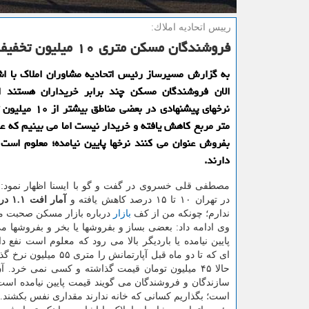
رییس اتحادیه املاك:
فروشندگان مسكن متری ۱۰ میلیون تخفیف می دهند، كسی نمی خرد!
به گزارش مسیرساز رئیس اتحادیه مشاوران املاک با اشا
الان فروشندگان مسکن چند برابر خریداران هستند ا
نرخهای پیشنهادی در بعضی 
متر مربع کاهش یافته و خریدار نیست اما می بینیم که عد
بفروش عنوان می کنند نرخها پایین نیامده؛ معلوم است ک
دارند.
مصطفی قلی خسروی در گفت و گو با ایسنا اظهار نمود
در تهران ۱۰ تا ۱۵ درصد کاهش یافته و
آمار افت ۱.۱ درصدی
ندارم؛ چونکه من از کف
بازار
درباره بازار مسکن صحبت م
وی ادامه داد: بعضی بساز و بفروشها یا بخر و بفروشها می 
پایین نیامده یا باردیگر بالا می رود که معلوم است نفع د
ای که تا دو ماه قبل آپارتمانش را مت
حالا ۴۵ میلیون تومان قیمت گذاشته و کسی نمی خرد.
سازندگان و فروشندگان می گویند قیمت پایین نیامده است. ع
است؛ بگذاریم کسانی که خانه ندارند مقداری نفس بکشند.