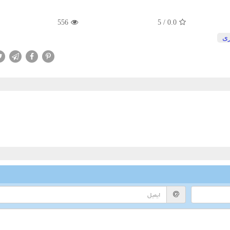
556
5
/
0.0
ی