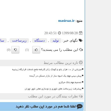
منبع:
masirsaz.ir
1399/08/28
20:43:51
تگهای خبر:
تولید
,
دستگاه
,
زیرساخت
,
سا
این مطلب را می پسندید؟
(0)
(1)
تازه ترین مطالب مرتبط
میزبانی از ۱۰ هزار بانو و کودک زائر کارنامه جامع خدمات قرارگاه زینبیه
پیش بینی مهم یک انبوه ساز از بازار مسکن در آینده
تصمیم مهم بانک مرکزی
پیشرفت زیرساخت های شهری و نوسازی معابر شهر تهران
نظرات بینندگان در مورد این مطلب
لطفا شما هم
در مورد این مطلب
نظر دهید