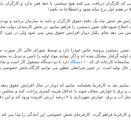
 که کارگران دریافت می کنند هیچ سنخیتی با خط فقر ندارد و کارگران با
ها در هفته اول برج تمام نشود و اصطلاحا ته نکشد!
فزایش هر شش ماه یک دفعه حقوق کارگران و نامه به سازمان برنامه و بودجه
اصلاح شیوه های تعیین دستمزد را فراهم نماییم. در بخش کارمندان دولت شاید 
لس می دهد بجای یکبار دوبار افزایش حقوق پیش بینی شود ولی در مورد کا
ی تعیین دستمزد پروسه خاص خودرا دارد و توسط شورای عالی کار صورت می
 اولیه گرفتار مشکل شده اند و اگر نتوانند مواد اولیه را تامین و تبدیل به محص
متاسفانه کارخانه ای که ۱۰
دستگاه
دارد با دو دستگاه مشغول کار است و بجای 
یت خود فعالیت کند با کمتر از ۱۵ درصد در حال تولید است. در چنین شرایطی چطور می توانیم کارگاه بخش خصو
اییم بعد به کارفرما بخشنامه نماییم که دوبار در سال افزایش حقوق بدهد.
ب و برق یا عوارض معاف شوند یا حداقل هزینه کمتری پراخت کنند و مجلس م
دولت را مکلف کند که در بخش هزینه های وارده به تولید مثل آب و برق، عوارض شهرداری یا ۹ درصد ارزش افزوده ورو
 و کارفرما فراهم گردد، کارفرمای بخش خصوصی این آمادگی را پیدا می کند ک