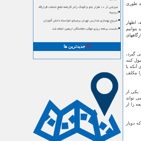
ید طوری
میزبانی از ۱۰ هزار بانو و کودک زائر کارنامه جامع خدمات قرارگاه
زینبیه
شروع بهسازی مدارس تهران برمبنای خواسته دانش آموزان
، اظهار
نشست برنامه ریزی موکب جاماندگان اربعین انجام شد
بتوانیم
رگاههای
جدیدترین ها
 گیرد،
ول کنند
آنکه با
صی را مکلف
 یکی از
ی تواند
د کند و این دفعه را از
ه دوبار