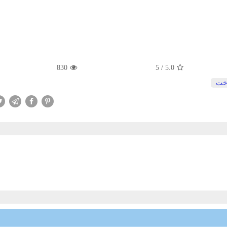
830
5
/
5.0
خت