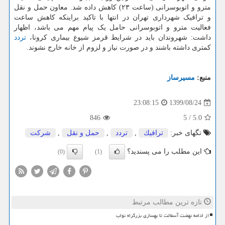
مترو و اتوبوسرانی (ساعت ۲۳) کاهش داده شد. معاون حمل و نقل
و ترافیک شهرداری تهران در انتها با تاکید براینکه کاهش ساعت
فعالیت مترو و اتوبوسرانی حامل یک پیام مهم می باشد، اظهار
داشت: شهروندان باید در شرایط قرمز شیوع بیماری کرونا،
تردد
کمتری داشته باشند و در صورت نیاز و لزوم از خانه خارج نشوند.
منبع:
مسیرساز
1399/08/24
23:08:15
846
5
/
5.0
تگهای خبر:
ترافیك
,
تردد
,
حمل و نقل
,
شركت
این مطلب را می پسندید؟
(0)
(1)
تازه ترین مطالب مرتبط
از ادامه نهضت آسفالت تا بهسازی بزرگراه نواب