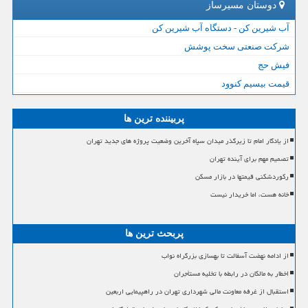
دوستان مسیرساز
آب شیرین کن - دستگاه آب شیرین کن
شرکت صنعتی سخت پوشش
فیش حج
قیمت بیسیم کنوود
پربیننده ترین ها
از یادگار امام تا زیرگذر میدان سپاه آخرین وضعیت پروژه های جدید تهران
تصمیم مهم برای آینده تهران
رکوردشکنی قیمتها در بازار مسکن
خانه هست، اما خریدار نیست
پربحث ترین ها
از ادامه نهضت آسفالت تا بهسازی بزرگراه نواب
اخطار به مالکان در رابطه با تخلیه مستأجران
استقبال از غرفه معاونت مالی شهرداری تهران در راهپیمایی اربعین