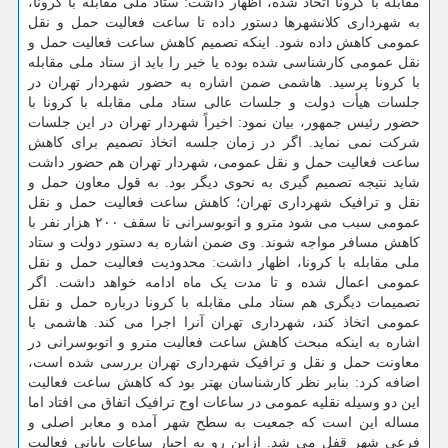
مقابله با کرونا اتخاذ شده، اظهار داشت: ستاد ملی مقابله با کرونا،
به شهرداری کلانشهرها دستور داده تا ساعت فعالیت حمل و نقل
عمومی کاهش داده شود. اینکه تصمیم کاهش ساعت فعالیت حمل و
نقل عمومی کارشناسی شده بوده یا خیر را باید از ستاد ملی مقابله
با کرونا پرسید. هاشمی ضمن اشاره به حضور شهردار تهران در
جلسات هیأت دولت و جلسات عالی ستاد ملی مقابله با کرونا با
حضور رئیس جمهور، بیان نمود: اخیراً شهردار تهران در این جلسات
شرکت نمی نماید. اگر در زمان جلسه اتخاذ تصمیم برای کاهش
ساعت فعالیت حمل و نقل عمومی، شهردار تهران هم حضور داشت
شاید نتیجه تصمیم گیری به نحوی دیگر بود. به قول معاون حمل و
نقل و ترافیک شهرداری تهران؛ کاهش ساعت فعالیت حمل و نقل
عمومی سبب می شود مترو و اتوبوسرانی تا سقف ۲۰۰ هزار نفر با
کاهش مسافر مواجه شوند. وی ضمن اشاره به دستور دولت و ستاد
ملی مقابله با کرونا، اظهار داشت: محدودیت فعالیت حمل و نقل
عمومی اعمال شده و تا مدت یک ماه ادامه خواهد داشت. اگر
تصمیمات دیگری هم ستاد ملی مقابله با کرونا درباره حمل و نقل
عمومی اتخاذ کند، شهرداری تهران آنرا اجرا می کند. هاشمی با
اشاره به اینکه مبحث کاهش ساعت فعالیت مترو و اتوبوسرانی در
معاونت حمل و نقل و ترافیک شهرداری تهران بررسی شده است،
اضافه کرد: بنابر نظر کارشناسان بهتر بود که کاهش ساعت فعالیت
این دو وسیله نقلیه عمومی در ساعات اوج ترافیک اتفاق می افتاد اما
مساله این است که جمعیت به سطح شهر آمده و معابر اصلی و
فرعی شهر قفل می شد. ازاین رو به اجبار ساعات پایانی فعالیت