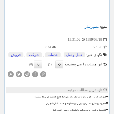
منبع:
مسیرساز
1399/08/18
13:31:02
824
5
/
5.0
تگهای خبر:
حمل و نقل
,
خدمات
,
شركت
,
فروش
این مطلب را می پسندید؟
(0)
(1)
تازه ترین مطالب مرتبط
میزبانی از ۱۰ هزار بانو و کودک زائر کارنامه جامع خدمات قرارگاه زینبیه
شروع بهسازی مدارس تهران برمبنای خواسته دانش آموزان
نشست برنامه ریزی موکب جاماندگان اربعین انجام شد