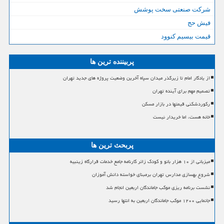
شرکت صنعتی سخت پوشش
فیش حج
قیمت بیسیم کنوود
پربیننده ترین ها
از یادگار امام تا زیرگذر میدان سپاه آخرین وضعیت پروژه های جدید تهران
تصمیم مهم برای آینده تهران
رکوردشکنی قیمتها در بازار مسکن
خانه هست، اما خریدار نیست
پربحث ترین ها
میزبانی از ۱۰ هزار بانو و کودک زائر کارنامه جامع خدمات قرارگاه زینبیه
شروع بهسازی مدارس تهران برمبنای خواسته دانش آموزان
نشست برنامه ریزی موکب جاماندگان اربعین انجام شد
جانمایی ۱۲۰۰ موکب جاماندگان اربعین به انتها رسید