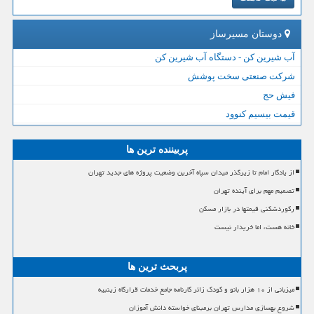
دوستان مسیرساز
آب شیرین کن - دستگاه آب شیرین کن
شرکت صنعتی سخت پوشش
فیش حج
قیمت بیسیم کنوود
پربیننده ترین ها
از یادگار امام تا زیرگذر میدان سپاه آخرین وضعیت پروژه های جدید تهران
تصمیم مهم برای آینده تهران
رکوردشکنی قیمتها در بازار مسکن
خانه هست، اما خریدار نیست
پربحث ترین ها
میزبانی از ۱۰ هزار بانو و کودک زائر کارنامه جامع خدمات قرارگاه زینبیه
شروع بهسازی مدارس تهران برمبنای خواسته دانش آموزان