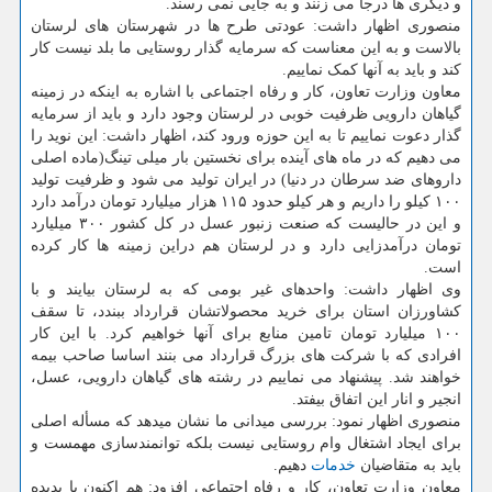
و دیگری ها درجا می زنند و به جایی نمی رسند.
منصوری اظهار داشت: عودتی طرح ها در شهرستان های لرستان
بالاست و به این معناست که سرمایه گذار روستایی ما بلد نیست کار
کند و باید به آنها کمک نماییم.
معاون وزارت تعاون، کار و رفاه اجتماعی با اشاره به اینکه در زمینه
گیاهان دارویی ظرفیت خوبی در لرستان وجود دارد و باید از سرمایه
گذار دعوت نماییم تا به این حوزه ورود کند، اظهار داشت: این نوید را
می دهیم که در ماه های آینده برای نخستین بار میلی تینگ(ماده اصلی
داروهای ضد سرطان در دنیا) در ایران تولید می شود و ظرفیت تولید
۱۰۰ کیلو را داریم و هر کیلو حدود ۱۱۵ هزار میلیارد تومان درآمد دارد
و این در حالیست که صنعت زنبور عسل در کل کشور ۳۰۰ میلیارد
تومان درآمدزایی دارد و در لرستان هم دراین زمینه ها کار کرده
است.
وی اظهار داشت: واحدهای غیر بومی که به لرستان بیایند و با
کشاورزان استان برای خرید محصولاتشان قرارداد ببندد، تا سقف
۱۰۰ میلیارد تومان تامین منابع برای آنها خواهیم کرد. با این کار
افرادی که با شرکت های بزرگ قرارداد می بنند اساسا صاحب بیمه
خواهند شد. پیشنهاد می نماییم در رشته های گیاهان دارویی، عسل،
انجیر و انار این اتفاق بیفتد.
منصوری اظهار نمود: بررسی میدانی ما نشان میدهد که مسأله اصلی
برای ایجاد اشتغال وام روستایی نیست بلکه توانمندسازی مهمست و
باید به متقاضیان
خدمات
دهیم.
معاون وزارت تعاون، کار و رفاه اجتماعی افزود: هم اکنون با پدیده