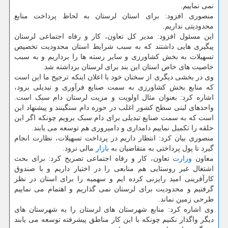
نمی نماییم.
منصوری افزود: برای استان لرستان به لحاظ پرداخت منابع
محدودیتی نداریم.
این مسئول افزود: مدیر کل تعاون، کار و رفاه اجتماعی لرستان
پیگیری هایی داشتند که به سبب شرایط استان محدودیت تخصیص
تسهیلات به بخش کشاورزی و سایر رسته ها را برداریم و به سبب
خاصیت های خاص استان این بند برای لرستان برداشته شد.
وی در بخشی دیگری از سخنان خود با اعلان اینکه ترجیح ما این است
که منابع بخش کشاورزی به سمت صنایع فرآوری و تبدیلی برود،
اشاره کرد: بعنوان مثال اولویت و مزیت لرستان دام سبک است.
واحدهای لبنی سطح کشور اغلب در حوزه دام سنگینند و پیشنهاد این
است که به سمت صنایع تبدیلی برای دام سبک برویم چونکه اگر این
حلقه را تکمیل نماییم دامداری و دامپروری هم توسعه می یابند.
منصوری بیان کرد: انتظار داریم در پرداخت تسهیلات، نظارت انجام
گیرد تا پول پرداختی به متقاضیان به
بازار
مالی نرود.
معاون
وزارت
تعاون، کار و رفاه اجتماعی تصریح کرد: برای بحث
اشتغال غیر روستایی هم منابعی را در اختیار داریم و با صندوق
کارآفرینی امید رایزنی کرده ایم و سهمیه را برای استان در نظر
گرفتیم و محدودیت برای لرستان نمی گذاریم و اهتمام می نماییم
طرحی زمین نماند.
وی اشاره کرد: منابع شهرستان های لرستان را به شهرستان های
دیگر واگذار نکنیم چونکه با این کار مناطق پیشرفته توسعه می یابند