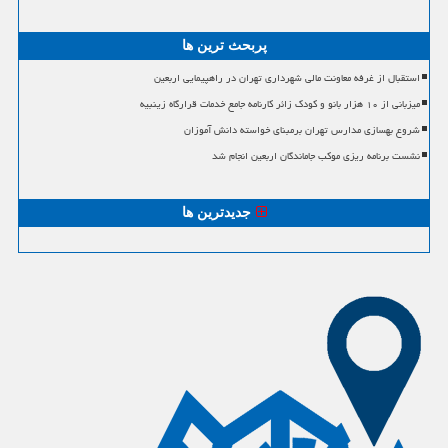
پربحث ترین ها
استقبال از غرفه معاونت مالی شهرداری تهران در راهپیمایی اربعین
میزبانی از ۱۰ هزار بانو و کودک زائر کارنامه جامع خدمات قرارگاه زینبیه
شروع بهسازی مدارس تهران برمبنای خواسته دانش آموزان
نشست برنامه ریزی موکب جاماندگان اربعین انجام شد
جدیدترین ها