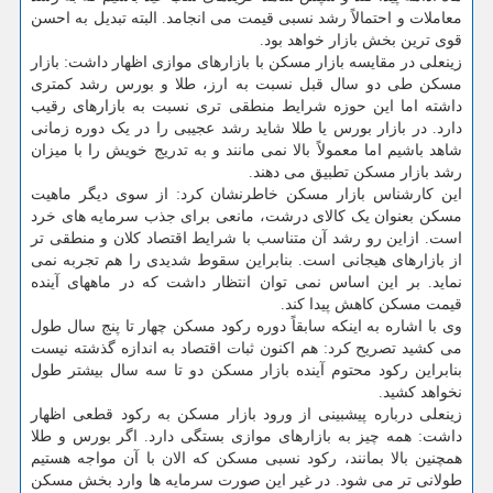
معاملات و احتمالاً رشد نسبی قیمت می انجامد. البته تبدیل به احسن
قوی ترین بخش بازار خواهد بود.
زینعلی در مقایسه بازار مسکن با بازارهای موازی اظهار داشت: بازار
مسکن طی دو سال قبل نسبت به ارز، طلا و بورس رشد کمتری
داشته اما این حوزه شرایط منطقی تری نسبت به بازارهای رقیب
دارد. در بازار بورس یا طلا شاید رشد عجیبی را در یک دوره زمانی
شاهد باشیم اما معمولاً بالا نمی مانند و به تدریج خویش را با میزان
رشد بازار مسکن تطبیق می دهند.
این کارشناس بازار مسکن خاطرنشان کرد: از سوی دیگر ماهیت
مسکن بعنوان یک کالای درشت، مانعی برای جذب سرمایه های خرد
است. ازاین رو رشد آن متناسب با شرایط اقتصاد کلان و منطقی تر
از بازارهای هیجانی است. بنابراین سقوط شدیدی را هم تجربه نمی
نماید. بر این اساس نمی توان انتظار داشت که در ماههای آینده
قیمت مسکن کاهش پیدا کند.
وی با اشاره به اینکه سابقاً دوره رکود مسکن چهار تا پنج سال طول
می کشید تصریح کرد: هم اکنون ثبات اقتصاد به اندازه گذشته نیست
بنابراین رکود محتوم آینده بازار مسکن دو تا سه سال بیشتر طول
نخواهد کشید.
زینعلی درباره پیشبینی از ورود بازار مسکن به رکود قطعی اظهار
داشت: همه چیز به بازارهای موازی بستگی دارد. اگر بورس و طلا
همچنین بالا بمانند، رکود نسبی مسکن که الان با آن مواجه هستیم
طولانی تر می شود. در غیر این صورت سرمایه ها وارد بخش مسکن