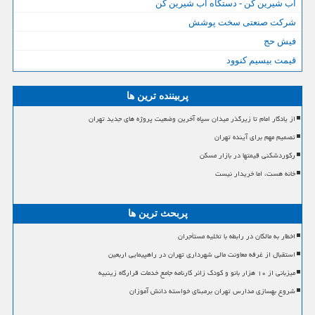
آب شیرین کن - دستگاه آب شیرین کن
شرکت صنعتی سخت پوشش
فیش حج
قیمت بیسیم کنوود
پربیننده ترین ها
از یادگار امام تا زیرگذر میدان سپاه آخرین وضعیت پروژه های جدید تهران
تصمیم مهم برای آینده تهران
رکوردشکنی قیمتها در بازار مسکن
خانه هست، اما خریدار نیست
پربحث ترین ها
اخطار به مالکان در رابطه با تخلیه مستأجران
استقبال از غرفه معاونت مالی شهرداری تهران در راهپیمایی اربعین
میزبانی از ۱۰ هزار بانو و کودک زائر کارنامه جامع خدمات قرارگاه زینبیه
شروع بهسازی مدارس تهران برمبنای خواسته دانش آموزان