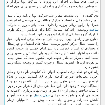
بررسی های میدانی اجرای این پروژه با شرکت مپنا برگزار و
تصمیماتی درباب سرمایه گذاری و اجرای این مسیر ریلی مهم اتخاذ
شد.
وی گفت: در این نشست مقرر شد شرکت مپنا برنامه زمان بندی
تامین منابع مالی و اسناد و مدارک مطالعاتی و مهندسی انجام شده
همراه با برآورد ریالی پروژه را ظرف مدت پانزده روز به شرکت
ساخت
وتوسعه ارائه کند. ستاندن LOI برای فاینانس از بانک طرف
قرارداد گروه مپنا یکی از اقدامات مهم در این راستا است.
معاون وزیر راه و شهرسازی راه آهن دو خطه برقی اصفهان- اهواز
را سبب اتصال مرکز کشور بوسیله استان های اصفهان و چهارمحال
و بختیاری به استان خوزستان و بندر امام خمینی در جنوب کشور
دانست و اظهار داشت: این خط آهن بعنوان کوتاه ترین مسیر ریلی
سبب اتصال مرکز به بنادر جنوب غربی کشور است که نقش مهمی
در تقویت ارتباط راهبردی شمال و جنوب کشور و توسعه شبکه ریلی
کشور دارد.
راه آهن دو خطه برقی اصفهان- اهواز ۵۱۰ کیلومتر طول دارد و طبق
آخرین مطالعات صورت گرفته دارای ۸۶ کیلومتر تونل و ۱۵.۵
کیلومتر پل است. در طول این مسیر ۱۰ ایستگاه درجه دو و ۸
ایستگاه درجه ۳ وجود دارد. این خط آهن بیش از ۵ هزار نفر در دوره
۵ ساله ساخت و بیش از۱۲۰۰ نفر در زمان بهره برداری ۳۰ ساله به
وجود می آورد و باتوجه به مزایای
حمل و نقل
بوسیله خط آهن و
کاهش خسارات و سوانح جاده سالانه بیش از ۹۰۰ میلیارد تومان
صرفه جویی اقتصادی برای کشور دارد.