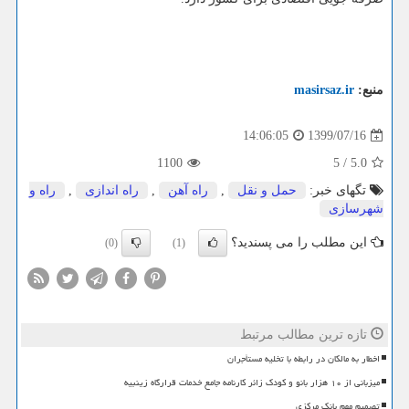
منبع:
masirsaz.ir
1399/07/16
14:06:05
1100
5
/
5.0
تگهای خبر:
حمل و نقل
,
راه آهن
,
راه اندازی
,
راه و
شهرسازی
این مطلب را می پسندید؟
(0)
(1)
تازه ترین مطالب مرتبط
اخطار به مالکان در رابطه با تخلیه مستأجران
میزبانی از ۱۰ هزار بانو و کودک زائر کارنامه جامع خدمات قرارگاه زینبیه
تصمیم مهم بانک مرکزی