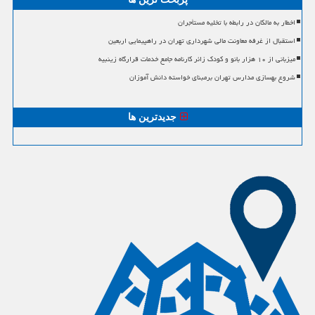
اخطار به مالکان در رابطه با تخلیه مستأجران
استقبال از غرفه معاونت مالی شهرداری تهران در راهپیمایی اربعین
میزبانی از ۱۰ هزار بانو و کودک زائر کارنامه جامع خدمات قرارگاه زینبیه
شروع بهسازی مدارس تهران برمبنای خواسته دانش آموزان
جدیدترین ها