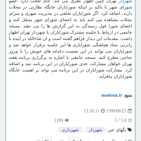
شهردار
تهران چنین اظهار نظری می کند، جای تعجب دارد. عضو
شورای شهر با تاکید بر اینکه شورایاران جایگاه نظارتی در محلات
دارند، اضافه کرد: اگر شورایاران تخلفی در مدیریت شهری و سرای
محلات مشاهده می کنند باید به اعضای شورای شهر منتقل کنند و
اعضای شورا قول رسیدگی به این گزارش ها را می دهند. مسجد
جامعی در ارتباط با جلسه مشترک شورایاران با شهردار تهران اظهار
داشت: مقدمات این دیدار فراهم گشته است و ان شاءالله در آینده با
رایزنی ستاد هماهنگی شورایاری ها این جلسه برقرار خواهد شد و
شورایاران می توانند در این نشست دغدغه های خویش را با پیروز
حناچی مطرح کنند. مسجد جامعی با اشاره به برگزاری برنامه هفته
تهران خواهان مشارکت جدی شورایاران در این برنامه شد و اضافه
کرد: مشارکت شورایاران در این برنامه می تواند بر اهمیت جایگاه
شورایاران بیافزاید.
منبع:
masirsaz.ir
1399/06/23
13:26:11
1199
5
/
5.0
تگهای خبر:
شهردار
,
شهرداری