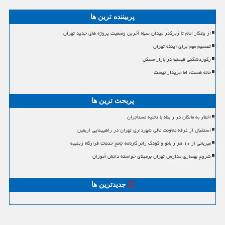
پربیننده ترین ها
از یادگار امام تا زیرگذر میدان سپاه آخرین وضعیت پروژه های جدید تهران
تصمیم مهم برای آینده تهران
رکوردشکنی قیمتها در بازار مسکن
خانه هست، اما خریدار نیست
پربحث ترین ها
اخطار به مالکان در رابطه با تخلیه مستأجران
استقبال از غرفه معاونت مالی شهرداری تهران در راهپیمایی اربعین
میزبانی از ۱۰ هزار بانو و کودک زائر کارنامه جامع خدمات قرارگاه زینبیه
شروع بهسازی مدارس تهران برمبنای خواسته دانش آموزان
جدیدترین ها