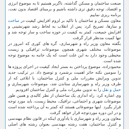
صنعت ساختمان و مسکن گذاشته، ناگزیر هستیم تا به موضوع انرژی
و اقتصاد، توجه دقیق تری داشته باشیم و برمبنای اقتصاد بدون نفت،
برنامه ریزی نماییم.
معاون مسکن و ساختمان با تاکید بر لزوم افزایش کیفیت در
ساخت
و سازها، تصریح کرد: پس از انقلاب به لحاظ رشد شهرنشینی و
افزایش جمیعت، کمتر به کیفیت در حوزه ساخت و ساز توجه شد و
تنها کمیت مدنظر قرار گرفت.
بگفته معاون وزیر راه و شهرسازی، گره های کوری که امروز در
موضوعات مختلف شهری همچون موضوعات ترافیکی و زیست
محیطی وجود دارد به این علت است که یک جانبه به موضوع توجه
شده است.
محمودزاده، موضوع پرداختن به بستر ایجاد کیفیت در اجرای پروژه ها
را سومین نکته حائز اهمیت برشمرد و توضیح داد: در ترکیب جدید
تدوین ویرایش مقررات ملی و کنترل ساختمان، با ابلاغی که از
طرف وزیر راه و شهرسازی ستاندن شد، موضوعات شهرسازی و
حمل و نقل
را به تدوین مقررات ملی و کنترل ساختمان افزودیم.
وی اشاره کرد: راه اندازی یک ساختمان از نظر کالبدی و همین طور
موضوعات شهری و اجتماعی، ترافیک، محیط زیست، باید مورد توجه
قرار بگیرد. اینها موضوعاتی هستند که کمتر به آن پرداخته شده است
و در این دوره موردتوجه قرار خواهد گرفت.
معاون وزیر راه و شهرسازی با یادآوری اینکه در قانون نظام مهندسی
و کنترل ساختمان، هفت رشته مهندسی بعنوان رشته های اصلی