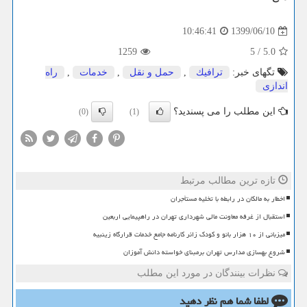
1399/06/10
10:46:41
1259
5
/
5.0
تگهای خبر:
ترافیك
,
حمل و نقل
,
خدمات
,
راه
اندازی
این مطلب را می پسندید؟
(0)
(1)
تازه ترین مطالب مرتبط
اخطار به مالکان در رابطه با تخلیه مستأجران
استقبال از غرفه معاونت مالی شهرداری تهران در راهپیمایی اربعین
میزبانی از ۱۰ هزار بانو و کودک زائر کارنامه جامع خدمات قرارگاه زینبیه
شروع بهسازی مدارس تهران برمبنای خواسته دانش آموزان
نظرات بینندگان در مورد این مطلب
لطفا شما هم
نظر دهید