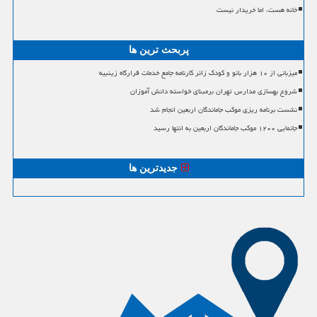
خانه هست، اما خریدار نیست
پربحث ترین ها
میزبانی از ۱۰ هزار بانو و کودک زائر کارنامه جامع خدمات قرارگاه زینبیه
شروع بهسازی مدارس تهران برمبنای خواسته دانش آموزان
نشست برنامه ریزی موکب جاماندگان اربعین انجام شد
جانمایی ۱۲۰۰ موکب جاماندگان اربعین به انتها رسید
جدیدترین ها