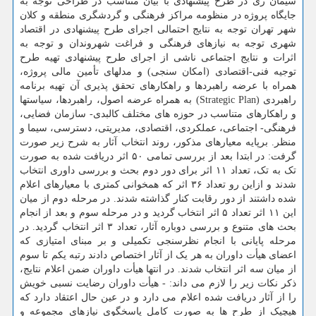
سیمان ری در طرح پیشنهادی با بیان متناسب در طراحی توجه به
جایگاه پروژه در منظومه مراکز فرهنگی و گردشگری منطقه و کلان
شهر تهران توجه به نتایج احتمالی اجرای طرح پیشنهادی در اقتصاد
شهری توجه به نیازهای فرهنگی و فراغت شهروندان و توجه به
اثرات و نتایج اجتماعی ناشی از اجرای طرح پیشنهادی تهیه طرح
توجیه فنی-اقتصادی (امکان سنجی) و مدلهای تأمین مالی پروژه،
همراه با عرضه راهبردها و راهکارهای تحقق پذیری آن تهیه برنامه
راهبردی (Strategic Plan) به همراه عرضه اصول، راهبردها، سیاستها
و راهکارهای متناسب در حوزه های مختلف کالبدی- سازمان فضایی،
فرهنگی- اجتماعی، عملکردی، اقتصادی، مدیریتی، دسترسی، سیما و
منظر. برپایه معیارهای مذکور، روند انتخاب آثار به شرح زیر صورت
گرفت: در ابتدا بعد از بررسی تمامی ۵۰ اثر دریافت شده به صورت
تک به تک، تعداد ۱۱ اثر برای دور دوم بحث و بررسی داوری انتخاب
شدند و ازاین رو تعداد ۳۶ اثر که همخوانی کمتری با معیارهای اعلام
شده داشتند از دور رقابت کنار گذاشته شدند. در مرحله دوم از میان
این ۱۱ اثر تعداد ۵ اثر انتخاب گردید و در مرحله سوم و بعد از انجام
بحث های متنوع و بررسی دوباره آثار، تعداد ۳ اثر انتخاب گردید. در
مرحله پایانی با انجام نظرسنجی تکمیلی و بر مبنای امتیازی که
اعضای هیأت داوران به هر یک از آثار اختصاص دادند رتبه یکم تا سوم
از میان سه اثر انتخاب شدند. در انتها هیأت داوران ضمن اعلام نتایج،
ذکر نکات زیر را لازم می داند: - هیأت داوران رضایت نسبی خویش
را از آثار دریافت شده اعلام می دارد و در عین حال اعتقاد دارد که
هیچیک از طرح ها به صورت کامل پاسخگوی نیازهای مجموعه و