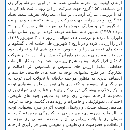
ارتقای کیفیت این تجربه تعاملی شده اند. در اولین مرحله برگزاری
این مسابقه، ۲۵۴ گروه جهت شرکت در این رویداد ثبت نام کردند،
که با بررسی مدارک ارسالی بر مبنای معیارهای تعریف شده، تعداد
۹۲ گروه، واجد شرایط جهت شرکت در آن شناخته شدند و در نهایت
۵۰ گروه آثار و مدارک خویش را در مهلت اعلام شده (تاریخ ۲۹
مرداد ۱۳۹۹) به دبیرخانه مسابقه عرضه کردند. بر این اساس هیأت
داوران با بازدید و بررسی های متوالی از روز ۱ تا ۳ شهریور ۱۳۹۹،
آثار را ارزیابی کرده و در تاریخ ۴ شهریور، طی جلسه ای با گفتگوها و
بحث های تفصیلی در این خصوص به جمع بندی آرا و نظرات خود
پرداختند. معیارهای مورد نظر داوران که پیش از این در اختیار شرکت
کنندگان قرار گرفته بود به شرح زیر می باشد: توجه به کلیه الزامات
حفاظتی شامل ارزش های ملموس و ناملموس اثر، اصالت و
یکپارچگی در طرح پیشنهادی توجه به جنبه های خلاقیت، جذابیت و
انعطاف پذیری به منظور مواجهه خلاقانه با تحولات آینده توجه به
بهره گیری از شیوه ها و تکنولوژی های نوین در طرح پیشنهادی توجه
به یکپارچگی و پیوستگی درونی کاربری ها و فعالیتهای پیشنهادی برای
مجموعه کارخانه سیمان ری توجه به نمایش جنبه های تاریخی،
اجتماعی، تکنولوژیکی و خاطرات و رویدادهای گذشته توجه به عرضه
مفاهیم، پیشینه صنعتی و روندهای توسعه اثر در طرح پیشنهادی توجه
به الزامات شهرسازی، هم پیوندی و یکپارچگی مجموعه کارخانه
سیمان ری با بافت پیرامونی آن و منطقه باستانی ری توجه به
ارتباطات و خصوصیت های طبیعی و محیطی بستر قرارگیری کارخانه