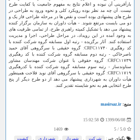
بازآفرینی آن نبوده و اعلام نتایج به مفهوم جامعیت یا کفایت طرح
نیست. آن چه مد نظر بوده رویکرد کلی و نحوه ورود به طراحی در
طرح های پیشنهادی بوده است و نقص ها در مرحله طراحی فاز یک و
دو می بایست مرتفع شوند. - هیأت داوران به سازمان برگزار کننده
پیشنهاد می دهد با تشکیل کمیته راهبری طرح، از تمامی ظرفیت های
به وجود آمده در این رویداد، در مراحل طراحی، اجرا و مدیریت
استفاده کنند. آثار برگزیده - رتبه اول مسابقه گروه شرکت کننده با
کد رهگیری CRFC۱۱۷۴۰: گروه حقیقی با سرگروهی آقای حمید
ناصرخاکی - رتبه دوم مسابقه گروه شرکت کننده با کد رهگیری
CRFC۱۱۷۳۹: گروه حقوقی با عنوان شرکت مهندسان مشاور
ستاوندساز - رتبه سوم مسابقه گروه شرکت کننده با کدرهگیری
CRFC۱۱۷۱۹: گروه حقیقی با سرگروهی آقای نوید فلاحت همینطور
هیأت داوران به شهرداری پیشنهاد می دهد از دو طرح دیگر از پنج
طرح انتخابی هم به نحو شایسته تقدیر کنند.
منبع:
masirsaz.ir
1399/06/08
15:02:58
1469
5
/
5.0
تگهای خبر:
شركت
,
شهردار
,
شهرداری
,
كیفیت