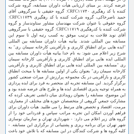
عرضه کردند. بر مبنای ارزیابی هیأت داوران مسابقه، گروه شرکت
کننده با کد رهگیری CRFC۱۱۷۴۰: گروه حقیقی با سرگروهی آقای
حمید ناصرخاکی، گروه شرکت کننده با کد رهگیری CRFC۱۱۷۳۹:
گروه حقوقی با عنوان شرکت مهندسان مشاور ستاوندساز و گروه
شرکت کننده با کدرهگیری CRFC۱۱۷۱۹: گروه حقیقی با سرگروهی
آقای نوید فلاحت به ترتیب موفق به کسب رتبه اول تا سوم این
مسابقه بین المللی شدند. بیانیه هیأت داوران مسابقه بین المللی
"ایده هایی برای انطباق کاربری و بازآفرینی کارخانه سیمان ری" به
شرح زیر اعلام می شود: به نام خدا بیانیه هیأت داوران مسابقه بین
المللی ایده هایی برای انطباق کاربری و بازآفرینی کارخانه سیمان
ری "مسابقه بین المللی ایده هایی برای انطباق کاربری و بازآفرینی
کارخانه سیمان ری" بعنوان یکی از اولین مسابقه ها با مبحث انطباق
کاربری و بازآفرینی در یک مجموعه پرارزش از میراث صنعتی کشور
برگزار گردید. این مسابقه تجربه ای منحصر به فرد برای ایده پردازی
به همراه توجیه پذیری اقتصادی ایده ها و طرح های عرضه شده بود و
این موضوع، مسابقه را بعنوان رویدادی میان دانشی تعریف کرده که
مشارکتِ جمعیِ گروهی از متخصصان حوزه های مختلف از معماری،
مرمت، اقتصاد و تخصص های مرتبط را می طلبید. هیأت داوران برای
فراهم آوردن امکان این تجربه مراتب سپاس و قدردانی خود را از
گروه های زیر اعلام می دارد: - شهرداری تهران و سازمان نوسازی
شهر تهران برای برنامه ریزی و پشتیبانی از برگزاری این مسابقه. -
کلیه گروه ها و شرکت کنندگان در این مسابقه که با تلاش خود باعث