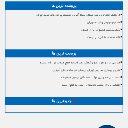
پربیننده ترین ها
از یادگار امام تا زیرگذر میدان سپاه آخرین وضعیت پروژه های جدید تهران
تصمیم مهم برای آینده تهران
رکوردشکنی قیمتها در بازار مسکن
خانه هست، اما خریدار نیست
پربحث ترین ها
میزبانی از ۱۰ هزار بانو و کودک زائر کارنامه جامع خدمات قرارگاه زینبیه
شروع بهسازی مدارس تهران برمبنای خواسته دانش آموزان
نشست برنامه ریزی موکب جاماندگان اربعین انجام شد
جانمایی ۱۲۰۰ موکب جاماندگان اربعین به انتها رسید
جدیدترین ها