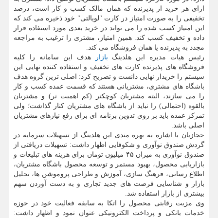
ازای هر خرید از پذیرنده که همان مالک کسب و کار است، درصد
تخفیفی را به صورت امتیاز در کارت "لویالتی" خود ذخیره می کند که
این امتیاز کسب شده را می تواند در خرید بعدی مورد استفاده قرار
داده و تخفیف کسب کند. همین امتیاز، مشتری را ترغیب به مراجعه
مجدد به پذیرنده یا همان فروشگاه می کند.
رئیس هیات مدیره این هلدینگ
بازار
هدف این سامانه را کلیه
فروشگاه های پذیرنده کارت های تخفیف و استفاده کننده نهایی این
سیستم را خریدار نهایی دانست و تصریح کرد: اصلی ترین گروه هدف
باشگاه های مشتری، مشتریانی هستند که قسمت عمده کسب و کار
را می سازند، البته مشتریان کوچکتر (کم اهمیت تر) و مشتریان
بالقوه (احتمالی) را نباید از باشگاه های مشتریان کنار گذاشت؛ ولی
تمرکز عمده باید بر روی تدوین برنامه ای برای رفع نیازهای مشتریان
اصلی باشد.
حجازیان با اشاره به بهره مندی این هلدینگ از تسهیلات سرمایه در
گردش صندوق نوآوری و شکوفایی اظهار داشت: تسهیلات دریافتی از
صندوق نوآوری به میزان ۴۵ میلیون تومان برای هزینه های تبلیغات و
بازاریابی محصول، بهبود مستمر و توسعه محصول باشگاه مشتریان،
اطلاع رسانی، فرهنگ سازی، آموزش و طراحی پروموشن ها، تحلیل
بازار و شناسایی فرصت های جدید تجاری و به دست آوردن سهم
بیشتری از بازار استفاده شد.
وی مزیت رقابتی محصول را اتکا به سابقه فعالیت خود در حوزه
خدمات بانکی و پرداخت الکترونیکی عنوان نمود و اظهار داشت: