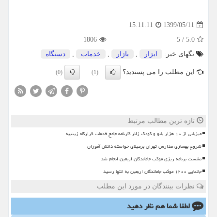
1399/05/11
15:11:11
1806
5
/
5.0
تگهای خبر:
ابزار
,
بازار
,
خدمات
,
دستگاه
این مطلب را می پسندید؟
(0)
(1)
تازه ترین مطالب مرتبط
میزبانی از ۱۰ هزار بانو و کودک زائر کارنامه جامع خدمات قرارگاه زینبیه
شروع بهسازی مدارس تهران برمبنای خواسته دانش آموزان
نشست برنامه ریزی موکب جاماندگان اربعین انجام شد
جانمایی ۱۲۰۰ موکب جاماندگان اربعین به انتها رسید
نظرات بینندگان در مورد این مطلب
لطفا شما هم
نظر دهید