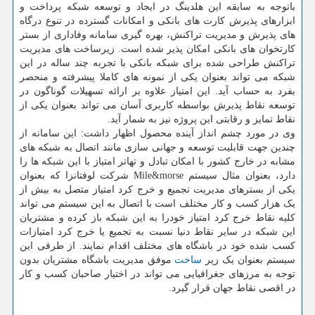
باتوجه به سابقه این هلدینگ در ایجاد و توسعه شبکه پرداخت و
ابزارهای پذیرش کارت های بانکی و امکانات گسترده در تنوع درگاه
های پذیرش و مدیریت تراکنش، بهره گیری سامانه وفاداری از بستر
کارتخوان های بانکی امکان پذیر شده است. زیرساخت های مدیریت
تراکنش طراحی شده برای شبکه بانکی با تجربه چند ساله در این
شبکه می تواند بعنوان یکی از نمونه های کاملا پیشرفته و منحصر
بفرد به حساب آید. این امتیاز علاوه بر ارائه تسهیلات گوناگون در
توسعه نقاط پذیرش بواسطه کاربری آسان می تواند بعنوان یکی از
نقاط تمایز و رقابتی این پروژه نیز به شمار آید.
وی در مورد چشم انداز آینده محصول اظهار داشت: این سامانه از
چندین جهت قابلیت توسعه و جهانی سازی مانند اتصال به شبکه های
مشابه در خارج کشور با امکان تبادل و تهاتر امتیاز با این شبکه ها را
دارد، بعنوان مثال سیستم Mile&morse شرکت لوفتانزا که بعنوان
یکی از بسترهای مدیریت تجمیع و خرج کرد امتیاز متصل به بیش از
یک هزار کسب و کار مختلف است با اتصال به این سیستم می تواند
کلیه نقاط خرج کرد امتیاز خودرا به این شبکه باز کرده و مشتریان
این شبکه در سایر نقاط دنیا نسبت به تجمیع یا خرج کرد امتیازات
کسب شده خود در باشگاه های مختلف اقدام نمایند. از طرفی این
سیستم بعنوان یک زیر
ساخت
موفق مدیریت باشگاه مشتریان بدون
توجه به مرزهای جغرافیایی می تواند در اختیار صاحبان کسب و کار
در اقصی نقاط جهان قرار گیرد.