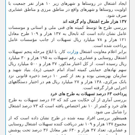
ایجاد اشتغال در روستاها و شهرهای زیر ۱۰ هزار نفر جمعیت با
اولویت روستاها و شهرهای واقع در مناطق مرزی و مناطق عشایری
صرف شود.
۱۳۷ هزار طرح اشتغال وام گرفته اند
بررسی طرح ها توسط کمیته های فنی ملی و استانی و موسسات
عامل نشان داده است که تابحال به ۱۳۷ هزار و ۱۰۹ طرح معادل
۱۲۱ هزار و ۷۸ میلیارد ریال تسهیلات از جانب مؤسسات عامل
پرداخت شده است.
برابر اعلام معاونت اشتغال
وزارت
کار، با ابلاغ مرحله پنجم تسهیلات
اشتغال روستایی و عشایری، رقم تسهیلات به ۱۹۵ هزار و ۳۰ میلیارد
ریال رسیده است. از کل اعتبار مذکور، ۳۷ هزار و ۵۰۰ میلیارد ریال
سهم نهادهای حمایتی کمیته امداد امام خمینی (ره)، بنیاد شهید و
سازمان بهزیستی بوده و بعد از کسر ۱۰ درصد ذخیره قانونی نزد
بانک مرکزی، ۱۳۸ هزار و ۲۷ میلیارد ریال هم در اختیار دستگاههای
اجرایی قرار گرفته است.
پرداخت ۶۳ درصد تسهیلات به طرح های خرد
بررسی آماری از آن حکایت می کند که ۶۳ درصد تسهیلات به طرح
های خرد و کمتر از ۱۰ نفر اختصاص یافته است که ۷۳ درصد اشتغال
را شامل می شود.
همینطور بررسی افراد بیمه شده در طرح نشان داده است که از
مجموع ۱۳۷ هزار و ۱۰۹ نفر دریافت کننده تسهیلات اشتغال روستایی
و عشایری، تعداد ۴۷ هزار و ۶۳۰ نفر معادل ۳۶ درصد تحت پوشش