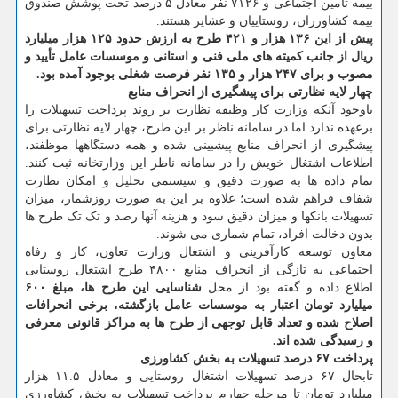
بیمه تأمین اجتماعی و ۷۱۲۶ نفر معادل ۵ درصد تحت پوشش صندوق
بیمه کشاورزان، روستاییان و عشایر هستند.
پیش از این ۱۳۶ هزار و ۴۲۱ طرح به ارزش حدود ۱۲۵ هزار میلیارد
ریال از جانب کمیته های ملی فنی و استانی و موسسات عامل تأیید و
مصوب و برای ۲۴۷ هزار و ۱۳۵ نفر فرصت شغلی بوجود آمده بود.
چهار لایه نظارتی برای پیشگیری از انحراف منابع
باوجود آنکه وزارت کار وظیفه نظارت بر روند پرداخت تسهیلات را
برعهده ندارد اما در سامانه ناظر بر این طرح، چهار لایه نظارتی برای
پیشگیری از انحراف منابع پیشبینی شده و همه دستگاهها موظفند،
اطلاعات اشتغال خویش را در سامانه ناظر این وزارتخانه ثبت کنند.
تمام داده ها به صورت دقیق و سیستمی تحلیل و امکان نظارت
شفاف فراهم شده است؛ علاوه بر این به صورت روزشمار، میزان
تسهیلات بانکها و میزان دقیق سود و هزینه آنها رصد و تک تک طرح ها
بدون دخالت افراد، تمام شماری می شوند.
معاون توسعه کارآفرینی و اشتغال وزارت تعاون، کار و رفاه
اجتماعی به تازگی از انحراف منابع ۴۸۰۰ طرح اشتغال روستایی
اطلاع داده و گفته بود از محل
شناسایی این طرح ها، مبلغ ۶۰۰
میلیارد تومان اعتبار به موسسات عامل بازگشته، برخی انحرافات
اصلاح شده و تعداد قابل توجهی از طرح ها به مراکز قانونی معرفی
و رسیدگی شده اند.
پرداخت ۶۷ درصد تسهیلات به بخش کشاورزی
تابحال ۶۷ درصد تسهیلات اشتغال روستایی و معادل ۱۱.۵ هزار
میلیارد تومان تا مرحله چهارم پرداخت تسهیلات به بخش کشاورزی