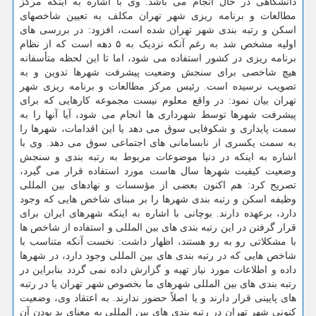
دانشگاهی در حال انجام می باشد. وی با اشاره به اینکه مرکز
مطالعات و برنامه ریزی شهر تهران مکلف به تعیین شاخصهای
اسکن و رتبه بندی شهر تهران شده است، افزود: در بررسی های
اولیه مشخص شد به رغم آنکه نزدیک به ۵ دهه است که از نظام
برنامه ریزی در کشور استفاده می شود، اما تا این لحظه متأسفانه
هیچ شاخصی برای سنجش وضعیت پیشرفت شهرها تدوین و به
تصویب نرسیده است. رئیس مرکز مطالعات و برنامه ریزی شهر
تهران بیان نمود: در واقع معلوم نیست مجموعه کارهایی که برای
پیشرفت شهرها توسط شهرداری ها انجام می شود، آیا آنها را به
سمت پایداری و شکوفایی سوق می دهد یا این اقدامات، شهرها را
به سمت یکسری از نابسامانی های اجتماعی سوق می دهد. وی با
اشاره به اینکه در دنیا موضوعات مربوط به رتبه بندی و سنجش
وضعیت کیفیت شهرها سال هاست مورد استفاده قرار می گیرد،
تصریح کرد: هم اکنون بعضی از مؤسسات و نهادهای بین المللی
وظیفه اسکن و رتبه بندی شهرها را بر مبنای شاخص هایی که وجود
دارد، برعهده دارند. بوچانی با اشاره به اینکه شهرهای ایران برای
قرار گرفتن در این رتبه بندی های بین المللی و استفاده از شاخص ها
با مشکلاتی رو به رو هستند، اظهار داشت: نخست آنکه متناسب با
شاخص هایی که در رتبه بندی های بین المللی وجود دارد، در شهرها
داده و اطلاعات مورد نیاز تهیه و گزارش داده نمی گردد بنابراین در
رتبه بندی های بین المللی شهرهای ما بخصوص شهر تهران یا در رتبه
های پایینی قرار دارند و یا اصلاً حضور ندارند. به اعتقاد وی، وضعیت
کنونی شهر تهران در رتبه بندی های بین المللی به معنای بد بودن آن