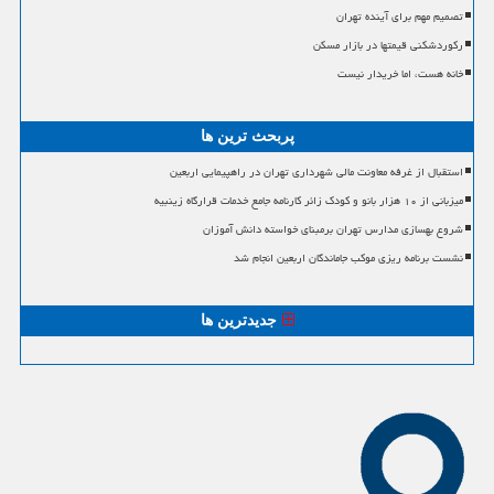
تصمیم مهم برای آینده تهران
رکوردشکنی قیمتها در بازار مسکن
خانه هست، اما خریدار نیست
پربحث ترین ها
استقبال از غرفه معاونت مالی شهرداری تهران در راهپیمایی اربعین
میزبانی از ۱۰ هزار بانو و کودک زائر کارنامه جامع خدمات قرارگاه زینبیه
شروع بهسازی مدارس تهران برمبنای خواسته دانش آموزان
نشست برنامه ریزی موکب جاماندگان اربعین انجام شد
جدیدترین ها