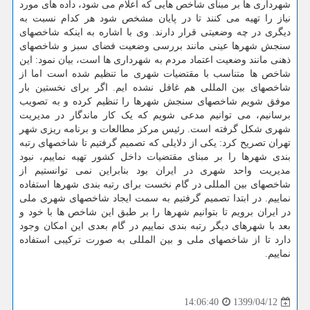
شهرداری ها بر مبنای شاخص هایی که اعلام می شود، داده های مورد
نیاز را تهیه می کنند تا در پایان مشخص شود هر کدام نسبت به
دیگری در چه وضعیتی قرار دارند. وی با اشاره به اینکه شاخصهای
سنجش شهرها عینی مانند بررسی وضعیت فضای سبز و شاخصهای
ذهنی مانند وضعیت اعتماد مردم به شهرداری ها است، بیان نمود: این
شاخص ها متناسب با مقتضیات شهری ما تنظیم شده است اما از
شاخصهای بین المللی هم غافل نشده ایم. اگر برای نخستین بار
موفق شویم شاخصهای سنجش شهرها را تنظیم کرده و به تصویب
برسانیم، می توانیم مدعی شویم که یک کار ماندگار در مدیریت
شهری شکل گرفته است. رئیس مرکز مطالعات و برنامه ریزی شهر
تهران تصریح کرد: یکی از دلایلی که تصمیم گرفتیم تا شاخصهای رتبه
بندی شهرها را بر مبنای مقتضیات داخل کشور تهیه نماییم، نبود
مدیریت واحد شهری در ایران بود بنابراین نمی توانستیم از
شاخصهای بین المللی در گام نخست برای رتبه بندی شهرها استفاده
نماییم. در ابتدا تصمیم گرفتیم به سمت ایجاد شاخصهای شهری ملی
در ایران برویم تا بتوانیم شهرها را بر طبق این شاخص ها با خود و
بعد با شهرهای دیگر رتبه بندی نماییم در گام بعدی این امکان وجود
دارد تا از شاخصهای ملی و بین المللی به صورت ترکیبی استفاده
نماییم.
1399/04/12
14:06:40