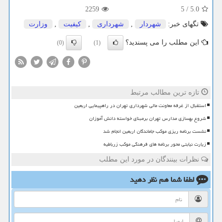
2259
5
/
5.0
تگهای خبر:
شهردار
,
شهرداری
,
كیفیت
,
وزارت
این مطلب را می پسندید؟
(0)
(1)
تازه ترین مطالب مرتبط
استقبال از غرفه معاونت مالی شهرداری تهران در راهپیمایی اربعین
شروع بهسازی مدارس تهران برمبنای خواسته دانش آموزان
نشست برنامه ریزی موکب جاماندگان اربعین انجام شد
زیارت نیابتی محور برنامه های فرهنگی موکب زرباطیه
نظرات بینندگان در مورد این مطلب
لطفا شما هم
نظر دهید