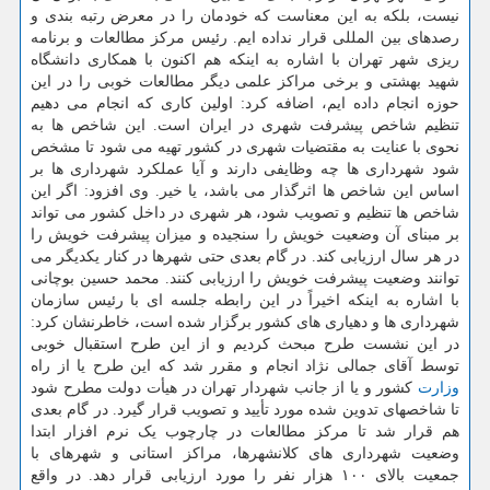
نیست، بلکه به این معناست که خودمان را در معرض رتبه بندی و
رصدهای بین المللی قرار نداده ایم. رئیس مرکز مطالعات و برنامه
ریزی شهر تهران با اشاره به اینکه هم اکنون با همکاری دانشگاه
شهید بهشتی و برخی مراکز علمی دیگر مطالعات خوبی را در این
حوزه انجام داده ایم، اضافه کرد: اولین کاری که انجام می دهیم
تنظیم شاخص پیشرفت شهری در ایران است. این شاخص ها به
نحوی با عنایت به مقتضیات شهری در کشور تهیه می شود تا مشخص
شود شهرداری ها چه وظایفی دارند و آیا عملکرد شهرداری ها بر
اساس این شاخص ها اثرگذار می باشد، یا خیر. وی افزود: اگر این
شاخص ها تنظیم و تصویب شود، هر شهری در داخل کشور می تواند
بر مبنای آن وضعیت خویش را سنجیده و میزان پیشرفت خویش را
در هر سال ارزیابی کند. در گام بعدی حتی شهرها در کنار یکدیگر می
توانند وضعیت پیشرفت خویش را ارزیابی کنند. محمد حسین بوچانی
با اشاره به اینکه اخیراً در این رابطه جلسه ای با رئیس سازمان
شهرداری ها و دهیاری های کشور برگزار شده است، خاطرنشان کرد:
در این نشست طرح مبحث کردیم و از این طرح استقبال خوبی
توسط آقای جمالی نژاد انجام و مقرر شد که این طرح یا از راه
وزارت
کشور و یا از جانب شهردار تهران در هیأت دولت مطرح شود
تا شاخصهای تدوین شده مورد تأیید و تصویب قرار گیرد. در گام بعدی
هم قرار شد تا مرکز مطالعات در چارچوب یک نرم افزار ابتدا
وضعیت شهرداری های کلانشهرها، مراکز استانی و شهرهای با
جمعیت بالای ۱۰۰ هزار نفر را مورد ارزیابی قرار دهد. در واقع