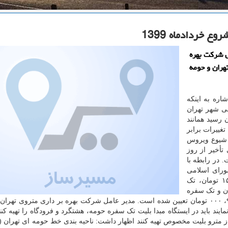
 خردادماه 1399
 شركت بهره
هران و حومه
ره به اینکه
 شهر تهران
 رسید همانند
غییرات برابر
 شیوع ویروس
أخیر از روز
شود. نوبخت. در رابطه با
ورای اسلامی
شهر تهران قیمت بلیت مترو برای بلیت تک سفره ۱۵۰۰ تومان، تک
تومان، تک سفره هشتگرد ۵، ۰۰۰ تومان و تک سفره
فرودگاه امام خمینی (ره) همانند سال قبل بدون افزایش ۹، ۰۰۰ تومان تعیین شده است. مدیر عامل شرکت بهره بر داری متروی
د باید در ایستگاه مبدا بلیت تک سفره حومه، هشتگرد و فرودگاه را تهیه کنند
ز مترو بلیت مخصوص تهیه کنند اظهار داشت: ناحیه بندی خط حومه ای تهران (