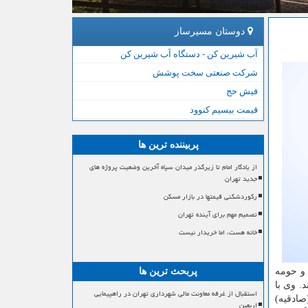
دوستان مسیرساز
آب شیرین کن - دستگاه آب شیرین کن
شرکت صنعتی سخت پوشش
فیش حج
قیمت بیسیم کنوود
پربیننده ترین ها
از یادگار امام تا زیرگذر میدان سپاه آخرین وضعیت پروژه های
جدید تهران
رکوردشکنی قیمتها در بازار مسکن
تصمیم مهم برای آینده تهران
خانه هست، اما خریدار نیست
 تهران و حومه
پربحث ترین ها
. وی با
استقبال از غرفه معاونت مالی شهرداری تهران در راهپیمایی
صادقیه)
اربعین