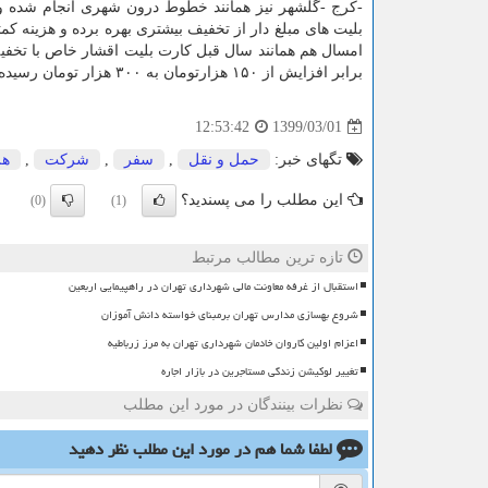
-کرج -گلشهر نیز همانند خطوط درون شهری انجام شده و ش
بلیت های مبلغ دار از تخفیف بیشتری بهره برده و هزینه ک
امسال هم همانند سال قبل کارت بلیت اقشار خاص با تخفی
برابر افزایش از ۱۵۰ هزارتومان به ۳۰۰ هزار تومان رسیده است.
1399/03/01
12:53:42
تگهای خبر:
حمل و نقل
,
سفر
,
شركت
,
هز
این مطلب را می پسندید؟
(0)
(1)
تازه ترین مطالب مرتبط
استقبال از غرفه معاونت مالی شهرداری تهران در راهپیمایی اربعین
شروع بهسازی مدارس تهران برمبنای خواسته دانش آموزان
اعزام اولین کاروان خادمان شهرداری تهران به مرز زرباطیه
تغییر لوکیشن زندگی مستاجرین در بازار اجاره
نظرات بینندگان در مورد این مطلب
لطفا شما هم
در مورد این مطلب
نظر دهید