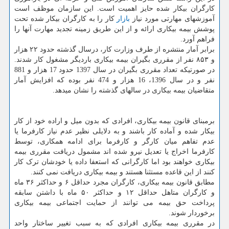
کارگران بیکار شده حایز اهمیت است. این سازمان موظف است
آموزشهای مهارتی مورد نیاز
بازار
کار را به کارگران بیکار شده تحت
پوشش بیمه بیکاری ارائه و از این طریق زمینه تجدید مهارت آنها را
فراهم آورد.
برابر آمار منتشره از طرف وزارت کار، درسال گذشته حدود ۲۲ هزار
و ۸۵۳ نفر از مقرری بگیران بیمه بیکاری باردیگر مشغول کار شدند.
در صورتیکه تعداد مقرری بگیران در سال 1397 حدود 17 هزار و 881
نفر و در سال 1396، 16 هزار و 474 نفر بوده که افزایش آمار
متقاضیان بیمه بیکاری در سالهای گذشته را نشان میدهد.
برمبنای قانون بیمه بیکاری، افرادی که بدون میل و اراده خود از کار
بیکار شده و آماده کار باشند و به دلایلی نظیر عدم نیاز کارفرما یا
عدم تفاهم میان کارگر و کارفرما برای ادامه همکاری، توسط
کارفرما اخراج یا تعدیل نیرو شده اند مشمول دریافت مقرری بیمه
بیکاری خواهند بود اما کارگرانی که استعفا داده یا خودشان ترک کار
کنند از این قاعده مستثنا هستند و بیمه بیکاری دریافت نمی کنند.
مطابق قانون بیمه بیکاری، کارگران مجرد حداقل ۶ و حداکثر ۳۶ ماه
و کارگران متاهل حداقل ۱۲ و حداکثر ۵۰ ماه با داشتن سابقه
پرداخت حق بیمه می توانند از حمایت اجتماعی بیمه بیکاری
برخوردار شوند.
در مقرری بیمه بیکاری افرادی که به سبب تغییر ساختار واحد