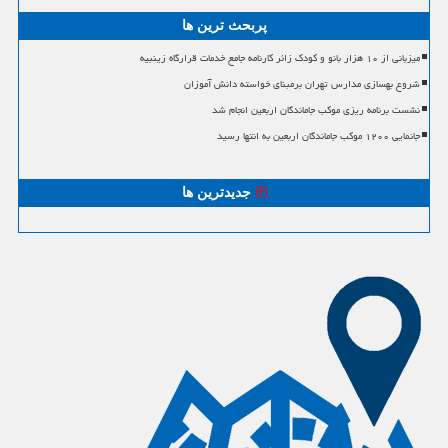
پربحث ترین ها
میزبانی از ۱۰ هزار بانو و کودک زائر کارنامه جامع خدمات قرارگاه زینبیه
شروع بهسازی مدارس تهران برمبنای خواسته دانش آموزان
نشست برنامه ریزی موکب جاماندگان اربعین انجام شد
جانمایی ۱۲۰۰ موکب جاماندگان اربعین به انتها رسید
جدیدترین ها