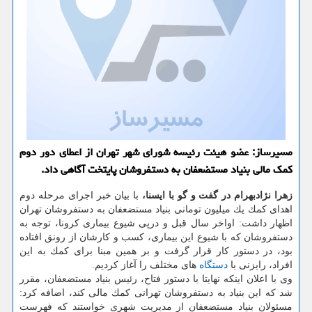
مسیرساز: عضو هیئت رئیسه شورای شهر تهران از اعطای دور دوم
كمك مالی بنیاد مستضعفان به دستفروشان پایتخت آگاهی داد.
زهرا نژادبهرام در گفت و گو با ایسنا،
با بیان خبر اجرای مرحله دوم
اهدای كمك یك میلیون تومانی بنیاد مستضعفان به دستفروشان تهران
اظهار داشت: اواخر سال قبل و درپی شیوع بیماری كرونا، توجه به
دستفروشان كه با شیوع این بیماری، كسب و كارشان از رونق افتاده
بود، در دستور كار قرار گرفت و بر همین مبنا برای كمك به این
افراد، رایزنی با
دستگاه
های مختلف را آغاز كردیم.
وی با اعلان اینكه نهایتا با دستور فتاح، رئیس بنیاد مستضعفان، مقرر
شد كه این بنیاد به دستفروشان تهرانی كمك مالی كند، اضافه كرد:
مسئولان بنیاد مستضعفان از مدیریت شهری خواستند كه فهرست