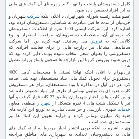
كامل دستفروشان پایتخت را تهیه كنند و برمبنای آن كمك های مالی
به این افراد تخصیص داده شود.
عضو هیئت رئیسه شورای شهر تهران با اعلان اینكه
شركت
شهربان و
حریمبان از مدت ها قبل مبادرت به شناسایی دستفروشان كرده بود،
اشاره كرد: این شركت لیستی 1200 نفره از اطلاعات دستفروشان
كه برمبنای آن، مشخصات دستفروشان، موقعیت استقرار و نوع
كالایی كه به
فروش
می رساندند، تهیه كرده بود. اما شركت
ساماندهی مشاغل نیز بازارچه هایی را برای فعالیت افرادی كه
دستفروشی را بعنوان شغل انتخاب نموده بودند، دایر كرده بود كه
درپی شیوع ویروس كرونا این بازارچه ها همچون پاساژ پروانه تعطیل
شد.
نژادبهرام با اعلان اینكه نهایتا لیستی با مشخصات كامل 4036
دستفروش برای تحویل كمك مالی بنیاد مستضعفان تهیه شد، اضافه
كرد: در دور اول در مذاكره با بنیاد مستضعفان، برای هر دستفروش
كارت هدیه ای یك میلیون تومانی از طرف این بنیاد تخصیص داده شد
و این كارت ها در اختیار شهرداران مناطق 22 گانه قرار گرفت و آنها
نیز با تشكیل هیئت های 4 نفره متشكل از
شهردار
منطقه، معاون
خدمات
شهری، بازرسی و حراست، مبادرت به توزیع این كارت های
هدیه یك میلیون تومانی كردند و فرآیند تحویل این كمك ها نیز
مستندسازی شده است.
وی با اشاره به اینكه درپی انتشار اخبار مربوط به ارائه كمك های
مالی به دستفروشان، تعدادی به شهرداری های مناطق مراجعه