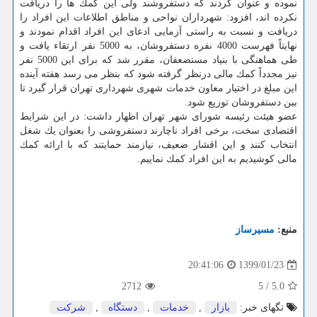
نموده و عنوان كردند كه دستفروشند ولی این كمك ها را دریافت
نكرده اند، افزود: شهرداران نواحی و مناطق اطلاعات این افراد را
دریافت و نسبت به راستی آزمایی ادعای این افراد اقدام نمودند و
نهایتاً فهرست 4000 نفره دستفروشان، به 5000 نفر ارتقاء یافت و
طی هماهنگی با بنیاد مستضعفان، مقرر شد كه برای این 5000 نفر
نیز مجدداً كمك مالی درنظر گرفته شود كه بنظر می رسد هفته آینده
این مبلغ در اختیار معاون خدمات شهری شهرداری تهران قرار گیرد تا
بین دستفروشان توزیع شود.
عضو هیئت رئیسه شورای شهر تهران اظهار داشت: در این شرایط
اقتصادی سخت، برخی افراد ناچارند دستفروشی را بعنوان یك شغل
انتخاب كنند و این اقشار ضعیف، نیازمند حمایتند كه با ارائه كمك
مالی كوشیدیم به این افراد كمك نماییم.
منبع:
مسیرساز
1399/01/23
20:41:06
2712
5
/
5.0
تگهای خبر:
بازار
,
خدمات
,
دستگاه
,
شركت