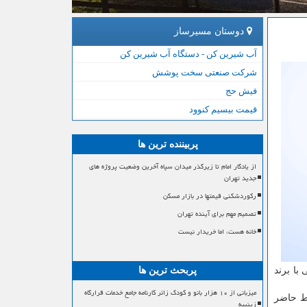
دوستان مسیرساز
آب شیرین کن - دستگاه آب شیرین کن
شرکت صنعتی سخت پوشش
فیش حج
قیمت بیسیم کنوود
پربیننده ترین ها
از یادگار امام تا زیرگذر میدان سپاه آخرین وضعیت پروژه های
جدید تهران
رکوردشکنی قیمتها در بازار مسکن
تصمیم مهم برای آینده تهران
خانه هست، اما خریدار نیست
با برند
پربحث ترین ها
میزبانی از ۱۰ هزار بانو و کودک زائر کارنامه جامع خدمات قرارگاه
یط حاضر
زینبیه