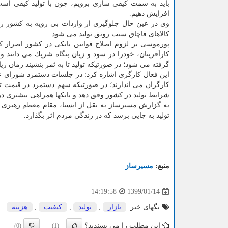
باید به سمت كیفی سازی برویم، چون با تولید كیفی است 
افزایش دهیم.
وی در عین حال جلوگیری از واردات بی رویه به كشور را 
كالاهای قاچاق سبب رونق تولید می شود.
پورموسی بر لزوم اصلاح قوانین بانكی در كشور اصرار كرد
كارآفرینان، خودرا در سود و زیان بنگاه شریك می دانند ول
گرفته می شود؛ در صورتیكه تولید تا به ثمر بنشیند زمان زیا
این فعال كارگری اشاره كرد: در جلسات دستمزد شورای عالی
شرایط تولید در كشور وفق دهد و بانكها همراهی بیشتری در
تولید به جایی برسد كه در زندگی مردم اثر بگذارد.
منبع:
مسیرساز
1399/01/14
14:19:58
تگهای خبر:
بازار
,
تولید
,
كیفیت
,
هزینه
این مطلب را می پسندید؟
(0)
(1)