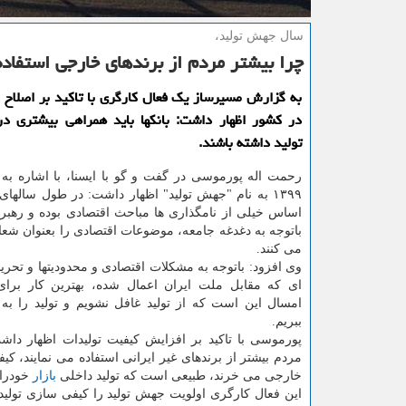
سال جهش تولید،
چرا بیشتر مردم از برندهای خارجی استفاده
به گزارش مسیرساز یك فعال كارگری با تاكید بر اصلاح ق
در كشور اظهار داشت: بانكها باید همراهی بیشتری 
تولید داشته باشند.
رحمت اله پورموسی در گفت و گو با ایسنا، با اشاره به
۱۳۹۹ به نام "جهش تولید" اظهار داشت: در طول سالهای
اساس خیلی از نامگذاری ها مباحث اقتصادی بوده و رهبر
باتوجه به دغدغه جامعه، موضوعات اقتصادی را بعنوان شعا
می كنند.
وی افزود: باتوجه به مشكلات اقتصادی و محدودیتها و تحریم
ای كه مقابل ملت ایران اعمال شده، بهترین كار برا
امسال این است كه از تولید غافل نشویم و تولید را ب
ببریم.
پورموسی با تاكید بر افزایش كیفیت تولیدات اظهار داشت
مردم بیشتر از برندهای غیر ایرانی استفاده می نمایند، 
خارجی می خرند، طبیعی است كه تولید داخلی
بازار
خودرا 
این فعال كارگری اولویت جهش تولید را كیفی سازی تولی