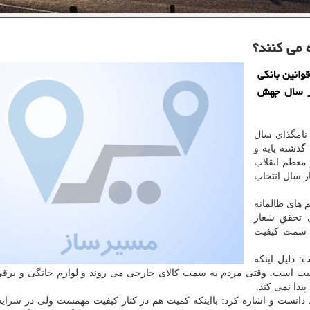
 می كنند؟
وانین بانكی
در سال جهش
 نامگذای سال
 گذشته پایه و
 معظم انقلاب
ر سال انتخاب
 های ظالمانه
ی تحقق شعار
ه سمت كیفیت
: دلیل اینكه
كیفیت است. وقتی مردم به سمت كالای خارجی می روند و لوازم خانگی و برقی 
پیدا نمی كند.
د دانست و اشاره كرد: بااینكه كمیت هم در كنار كیفیت مهمست ولی در شرا