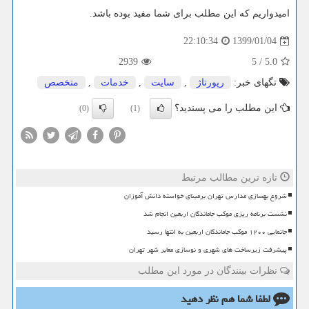
امیدواریم که این مطلب برای شما مفید بوده باشد.
1399/01/04
22:10:34
2939
5
/
5.0
تگهای خبر:
رپورتاژ
,
سایت
,
خدمات
,
متخصص
این مطلب را می پسندید؟
(0)
(1)
تازه ترین مطالب مرتبط
شروع بهسازی مدارس تهران برمبنای خواسته دانش آموزان
نشست برنامه ریزی موکب جاماندگان اربعین انجام شد
جانمایی ۱۲۰۰ موکب جاماندگان اربعین به انتها رسید
پیشرفت زیرساخت های شهری و نوسازی معابر شهر تهران
نظرات بینندگان در مورد این مطلب
لطفا شما هم
نظر دهید