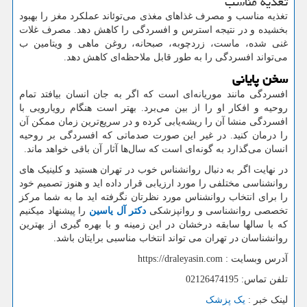
تغذیه مناسب
تغذیه مناسب و مصرف غذاهای مغذی می‌توئاند عملکرد مغز را بهبود
بخشیده و در نتیجه استرس و افسردگی را کاهش دهد. مصرف غلات
غنی شده، ماست، زردچوبه، صبحانه، روغن ماهی و ویتامین ب
می‌تواند افسردگی را به طور قابل ملاحظه‌ای کاهش دهد.
سخن پایانی
افسردگی مانند موریانه‌ای است که اگر به جان انسان بیافتد تمام
روحیه و افکار او را از بین می‌برد. بهتر است هنگام رویارویی با
افسردگی منشا آن را ریشه‌یابی کرده و در سریع‌ترین زمان ممکن آن
را درمان کنید. در غیر این صورت صدماتی که افسردگی بر روحیه
انسان می‌گذارد به گونه‌ای است که سال‌ها آثار آن باقی خواهد ماند.
در نهایت اگر به دنبال روانشناس خوب در تهران هستید و کلینیک های
روانشناسی مختلفی را مورد ارزیابی قرار داده اید و هنوز تصمیم خود
را برای انتخاب روانشناس مورد نظرتان نگرفته اید ما به شما مرکز
تخصصی روانشناسی و روانپزشکی
دکتر آل یاسین
را پیشنهاد میکنیم
که با سالها سابقه درخشان در این زمینه و با بهره گیری از بهترین
روانشناسان در تهران می تواند انتخاب مناسبی برایتان باشد.
آدرس وبسایت :
https://draleyasin.com
تلفن تماس: 02126474195
لینک خبر :
یک پزشک