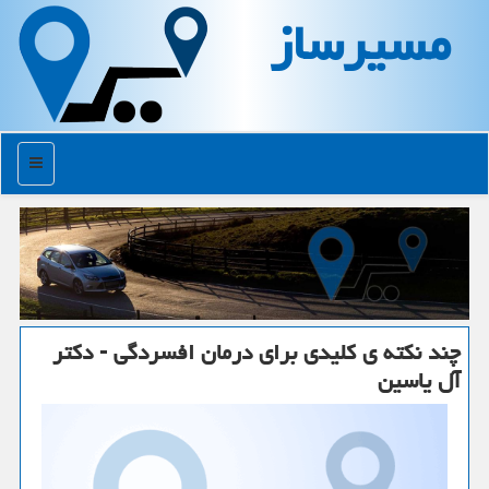
مسیرساز
منو
چند نكته ی كلیدی برای درمان افسردگی - دكتر
آل یاسین