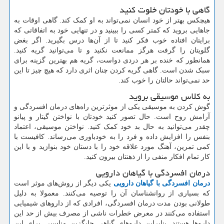
گاهی با خودتان خلوت کنید
هیچکس بهتر از خود انسان نمی‌تواند به او کمک کند. گاهی اوقات به
جاهایی بروید که کمتر کسی را ببینید و در تنهایی خود به اتفاقاتی که
برایتان افتاده خوب فکر کنید تا از آن‌ها درس بگیرید. اگر بغض
گلویتان را گرفت هرگز ممانعت نکنید و تا می‌توانید گریه کنید.
همانطور که خنده بر هر دردی دواست، گریه هم بهترین گزینه برای
سبک شدن است. گاهی گریه کردن چنان اثری دارد که هیچ چیز تا این
حد نمی‌تواند حالتان را خوب کند.
به کلاس موسیقی بروید
گوش کردن به موسیقی یکی از موثرترین راه‌های درمان افسردگی و
آرامش روح است. حال تصور کنید خودتان با نواختن گیتار و پیانو
چقدر می‌توانید به حال بد خود کمک کنید. نواختن موسیقی، اعتماد
بنفس را افزایش داده و فرد را به خودباوری می‌رساند. کافیست با
کمی تمرین، آهنگ مورد علاقه خود را با دستان خود بنوازید و با این
کار تمام افکار منفی را از ذهنتان بیرون کنید.
درمان افسردگی با گیاهان دارویی
درمان افسردگی با گیاهان دارویی
یکی دیگر از روش‌های موثر است
که بسیاری از روانشناسان آن را توصیه می‌کنند. معمولا به دلیل
طولانی بودن مدت درمان افسردگی، افرادی که از داروهای شیمیایی
استفاده می‌کنند در معرض خطرات ناشی از مصرف بیش از حد این
داروها هستند. بنابراین داروهای گیاهی جایگزین مناسبی برای این