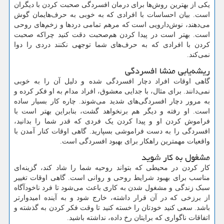
یکی از بهترین روش‌ها برای درمان افسردگی صحبت کردن با دیگران
است. بیان احساسات با افرادی که به خوبی به حرف‌هایمان گوش
می‌دهند، نوش‌دارویی است که مرهم تمامی دردها و زخم‌های روحی
است. بهتر است در پیدا کردن هم‌صحبت دقت کنید چراکه صحبت
کردن با افرادی که به حرف‌های شما توجهی نکنند دردی را دوا
نمی‌کند.
ریشه‌یابی منشا افسردگی
گاهی اوقات افراد دچار افسردگی شده و دلیل آن را به خوبی
نمی‌دانند. برای مثال، با جدایی معشوق، افراد مدام به او فکر کرده و
به مرور دچار افسردگی‌های شدید می‌شوند. چاره کار بسیار ساده
است. او رفته و دیگر هم برنخواهد گشت، بنابراین بهتر است با
فراموش کردن او و پیدا کردن یک فردی که قدر شما را بدانید،
افسردگی را به دست فراموشی بسپارید. گاهی اوقات کنار آمدن با
واقعیات مهمترین راهکار برای بهبود افسردگی است.
مشغول به کار شوید
کار کردن در محیطی که بتواند روحیه شما را شاد کند، گزینه‌ای
مناسب برای بهبود شرایط روحی و روانی است. گاهی اوقات تغییر
سبک زندگی و مشغول شدن به کاری باعث می‌شود تا فرد ناخودآگاه
از برزخی که در آن قرار داشته، خارج شود و به آینده امیدوارتر
باشد. سعی کنید خودتان را خسته کنید تا وقت فکر کردن به گذشته و
اتفاقات ناگواری که برایتان رخ داده، نداشته باشید.