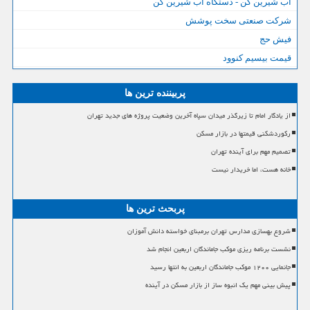
آب شیرین کن - دستگاه آب شیرین کن
شرکت صنعتی سخت پوشش
فیش حج
قیمت بیسیم کنوود
پربیننده ترین ها
از یادگار امام تا زیرگذر میدان سپاه آخرین وضعیت پروژه های جدید تهران
رکوردشکنی قیمتها در بازار مسکن
تصمیم مهم برای آینده تهران
خانه هست، اما خریدار نیست
پربحث ترین ها
شروع بهسازی مدارس تهران برمبنای خواسته دانش آموزان
نشست برنامه ریزی موکب جاماندگان اربعین انجام شد
جانمایی ۱۲۰۰ موکب جاماندگان اربعین به انتها رسید
پیش بینی مهم یک انبوه ساز از بازار مسکن در آینده