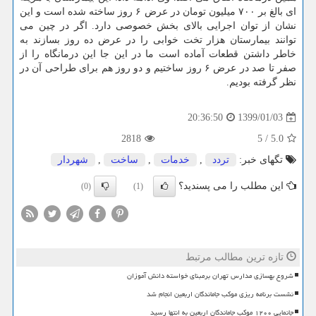
ای بالغ بر ۷۰۰ میلیون تومان در عرض ۶ روز ساخته شده است و این
نشان از توان اجرایی بالای بخش خصوصی دارد. اگر در چین می
توانند بیمارستان هزار تخت خوابی را در عرض ده روز بسازند به
خاطر داشتن قطعات آماده است ما در این جا این درمانگاه را از
صفر تا صد در عرض ۶ روز ساختیم و دو روز هم برای طراحی آن در
نظر گرفته بودیم.
1399/01/03
20:36:50
2818
5
/
5.0
تگهای خبر:
تردد
,
خدمات
,
ساخت
,
شهردار
این مطلب را می پسندید؟
(0)
(1)
تازه ترین مطالب مرتبط
شروع بهسازی مدارس تهران برمبنای خواسته دانش آموزان
نشست برنامه ریزی موکب جاماندگان اربعین انجام شد
جانمایی ۱۲۰۰ موکب جاماندگان اربعین به انتها رسید