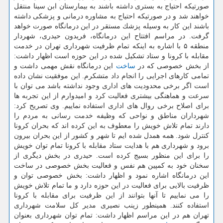
صورتیكه احتیاج به بستری داشته باشند به بیمارستان ابن سینا منتقل
خواهند شد و در صورتیكه احتیاج به مشاوره درمانی و پزشكی داشته
باشند این كار به وسیله پزشك مستقر در این درمانگاه صورت خواهد
گرفت. در مراسم افتتاح این درمانگاه، فریدون حیدری، شهردار
منطقه ۵ با اشاره به اینكه تمام ظرفیت شهرداری تهران در خدمت
مقابله با كرونا و ستاد تشكیل شده در این حوزه است اظهار داشت:
از بخش خصوصی كه در
ساخت
این درمانگاه نقش مهمی داشت و
تمامی كارهای اجرایی را انجام داد متشكرم. این موفقیت نشان داده
است اگر برخی محدودیت های اداری وجود نداشته باشد می توان با
سرعت و هماهنگی بیشتری فعالیت كرد و امیدوارم از این تجربه ها
برای اصلاح برخی روال های اداری استفاده نماییم. وی تصریح كرد:
شهرداران مناطق و نواحی كه وظیفه خدمت رسانی به مردم را
دارند تمام تلاش خویش را معطوف به این كرده اند كه بحران كرونا
كنترل شود. همه همدل شده ایم تا شهر و كشور از این بحران بیرون
برود و شهرداری هم با هدایت ستاد مقابله با كرونا تمام توان خویش
را برای این منظور بسیج كرده است. حیدری در بخش دیگری از
سخنان خود به كمپین هم نفس و فعالیت بخش خصوصی در ساخت
این درمانگاه اشاره نمود و اظهار داشت: بخش خصوصی توان و
ظرفیت بالایی برای فعالیت در این حوزه دارد و ما تمام تلاش خویش
را می نماییم تا آنها بتوانند از این ظرفیت برای مقابله با كرونا
استفاده كنند. همینطور زینب نصیری مدیر كل سلامت شهرداری
تهران هم در این مراسم اظهار داشت: تمام توان شهرداری بعنوان