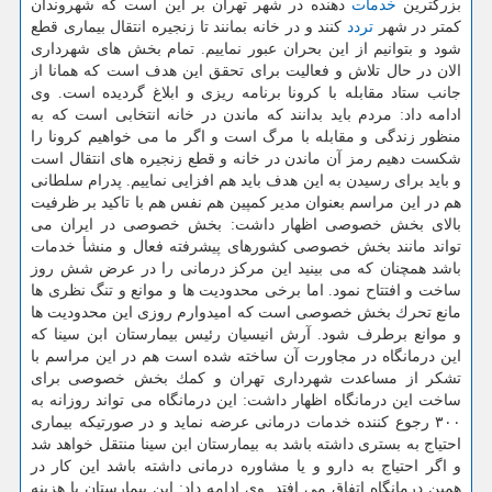
بزرگترین
خدمات
دهنده در شهر تهران بر این است كه شهروندان
كمتر در شهر
تردد
كنند و در خانه بمانند تا زنجیره انتقال بیماری قطع
شود و بتوانیم از این بحران عبور نماییم. تمام بخش های شهرداری
الان در حال تلاش و فعالیت برای تحقق این هدف است كه همانا از
جانب ستاد مقابله با كرونا برنامه ریزی و ابلاغ گردیده است. وی
ادامه داد: مردم باید بدانند كه ماندن در خانه انتخابی است كه به
منظور زندگی و مقابله با مرگ است و اگر ما می خواهیم كرونا را
شكست دهیم رمز آن ماندن در خانه و قطع زنجیره های انتقال است
و باید برای رسیدن به این هدف باید هم افزایی نماییم. پدرام سلطانی
هم در این مراسم بعنوان مدیر كمپین هم نفس هم با تاكید بر ظرفیت
بالای بخش خصوصی اظهار داشت: بخش خصوصی در ایران می
تواند مانند بخش خصوصی كشورهای پیشرفته فعال و منشأ خدمات
باشد همچنان كه می بینید این مركز درمانی را در عرض شش روز
ساخت و افتتاح نمود. اما برخی محدودیت ها و موانع و تنگ نظری ها
مانع تحرك بخش خصوصی است كه امیدوارم روزی این محدودیت ها
و موانع برطرف شود. آرش انیسیان رئیس بیمارستان ابن سینا كه
این درمانگاه در مجاورت آن ساخته شده است هم در این مراسم با
تشكر از مساعدت شهرداری تهران و كمك بخش خصوصی برای
ساخت این درمانگاه اظهار داشت: این درمانگاه می تواند روزانه به
۳۰۰ رجوع كننده خدمات درمانی عرضه نماید و در صورتیكه بیماری
احتیاج به بستری داشته باشد به بیمارستان ابن سینا منتقل خواهد شد
و اگر احتیاج به دارو و یا مشاوره درمانی داشته باشد این كار در
همین درمانگاه اتفاق می افتد. وی ادامه داد: این بیمارستان با هزینه