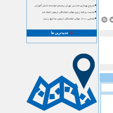
شروع بهسازی مدارس تهران برمبنای خواسته دانش آموزان
نشست برنامه ریزی موکب جاماندگان اربعین انجام شد
جانمایی ۱۲۰۰ موکب جاماندگان اربعین به انتها رسید
جدیدترین ها