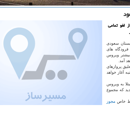
ود
 لغو تمامی
ستان سعودی
فرودگاه های
بیشتر ویروس
د آمد.
علیق پروازهای
۱ بامداد روز یكشنبه آغاز خواهد
عه ۲۴ مورد جدید مبتلا به ویروس
م گردید كه مجموع
ایط خاص
مجوز