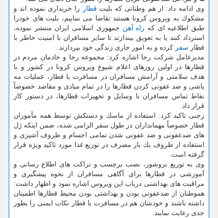
وی ادامه داد: از هم وطنانی كه بلیت
قطار
را خریداری نموده اند و
مشكوك به ویروس كرونا هستند تقاضا می نماییم، بلیت های خودرا
طبق اطلاعیه ای كه
راه آهن
جمهوری اسلامی ایران منتشر نموده،
استرداد كنند یا به تعویق بیندازند تا سایر مسافران با امنیت خاطر با
قطار
سفر
كرده و به امور جاری زندگی خود بپردازند.
مدیرعامل شركت رجا اشاره كرد: مجموعه رجا و خادمان مردم در
قطارها در اولین روزهای اعلام شیوع ویروس كرونا در كشور و با
هدف سلامتی و آرامش مسافران در مسافرت با قطار، عملیات مه
پاشی و ضد عفونی كردن قطارها را در تمام مبادی و مقاصد خصوصاً
نقاط تماس مسافران با وسایل و تجهیزات قطارها، در دستور كار
قرار داد.
رجبی تاكید كرد: استفاده از ماسك و دستكش توسط همه مأموران
قطار خصوصاً مهمانداران در طول سفر الزامی شده، ضمن اینكه ژل
های ضدعفونی و ضد عفونی شدن تمامی اجسام و ظروف آشپزی و
استفاده از ظروف یك بار مصرف در توزیع غذا مورد تاكید ویژه قرار
گرفته است.
وی به توزیع بروشور، نصب برچسب و تراكت های اطلاع رسانی و
آموزشی در قطارها برای آگاهی مسافران از نحوه پیشگیری و
مراقبت های بهداشتی درباب این ویروس اشاره نمود و اظهار داشت:
هموطنان از ضدعفونی بودن و بهداشتی بودن محیط قطارها اطمینان
داشته باشند و خودشان هم در مسافرت با قطار نكات ایمنی را بطور
جدی رعایت نمایند.