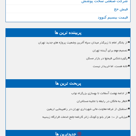
شرکت صنعتی سخت پوشش
فیش حج
قیمت بیسیم کنوود
پربیننده ترین ها
از یادگار امام تا زیرگذر میدان سپاه آخرین وضعیت پروژه های جدید تهران
تصمیم مهم برای آینده تهران
رکوردشکنی قیمتها در بازار مسکن
خانه هست، اما خریدار نیست
پربحث ترین ها
از ادامه نهضت آسفالت تا بهسازی بزرگراه نواب
اخطار به مالکان در رابطه با تخلیه مستأجران
استقبال از غرفه معاونت مالی شهرداری تهران در راهپیمایی اربعین
میزبانی از ۱۰ هزار بانو و کودک زائر کارنامه جامع خدمات قرارگاه زینبیه
جدیدترین ها