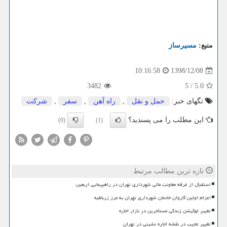
منبع:
مسیرساز
1398/12/08
10:16:58
3482
5
/
5.0
تگهای خبر:
حمل و نقل
,
راه آهن
,
سفر
,
شركت
این مطلب را می پسندید؟
(0)
(1)
تازه ترین مطالب مرتبط
استقبال از غرفه معاونت مالی شهرداری تهران در راهپیمایی اربعین
اعزام اولین کاروان خادمان شهرداری تهران به مرز زرباطیه
تغییر لوکیشن زندگی مستاجرین در بازار اجاره
تغییر عجیب در نقشه اجاره نشینی در تهران