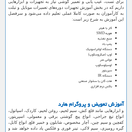
برای تست، عیب یابی و تعمیر گوشی نیاز به تجهیزات و ابزارهایی
داریم که در بخش آموزش تجهیزات دوره‌های تعمیرات موبایل و تبلت
به کارآموزان به صورت کاملا عملی تعلیم داده می‌شود و سرفصل
این آموزش به شرح زیر است:
کار با هیتر
هویه SMD
منبع تغذیه
پمپ باد
دستگاه اولتراسونیک
لوپ (میکروسکوپ)
مولتی متر
اوسیلوسکوپ
سپریتور
دستگاه IR
هات گان یا سشوار صنعتی
باکس نرم افزاری
آموزش تعویض و پروگرام هارد
و ابزارهایی مانند قلع کش، سیم لحیم، روغن لحیم، کاردک، اسپاتول،
انواع تیغ جراحی، انواع پیچ گوشتی برقی و معمولی، اسپریتور،
کفچین و سیم چین، آچار مخصوص، شابلون و خمیر قلع, انواع کابل،
گیره رومیزی، سیم لاکی، تینر فوری و فلکس یاد داده خواهد شد و