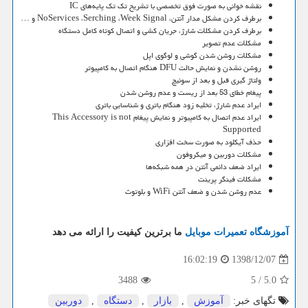
نقشه خوانی به صورت فوق تخصصی با تشریح تک تک پایه‌های IC
برطرف کردن مشکل مدار آنتن، NoServices ،Serching ،Week Signal و …
برطرف کردن مشکلات شارژ، جریان کشی و اتصال کوتاه کامل دستگاه
مشکلات عدم تصویر
مشکلات روشن شدن گوشی و لوگوی اپل
روشن نشدن و نمایش حالت DFU هنگام اتصال به کامپیوتر
ولتاژ گیری قبل و بعد از سوئیچ
پیغام خطای 53 بعد از ریست و عدم روشن شدن
ایراد عدم شارژ، تخلیه زود هنگام باتری و شناسایی باتری
ایراد عدم اتصال به کامپیوتر و نمایش پیغام This Accessory is not
Supported
حذف آیکلود به صورت سخت افزاری
مشکلات دوربین و میکروفون
ایراد ضعف دائمی آنتن در همه شبکه‌ها
مشکلات فینگر پرینت
عدم روشن شدن و ضعف آنتن WiFi و بلوتوث
آموزشگاه تعمیرات موبایل
ما برترین کیفیت را ارائه می دهد
1398/12/07
16:02:19
3488
5
/
5.0
تگهای خبر:
آموزش
,
بازار
,
دستگاه
,
دوربین