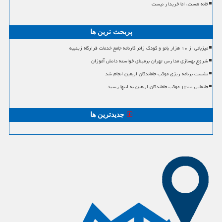
خانه هست، اما خریدار نیست
پربحث ترین ها
میزبانی از ۱۰ هزار بانو و کودک زائر کارنامه جامع خدمات قرارگاه زینبیه
شروع بهسازی مدارس تهران برمبنای خواسته دانش آموزان
نشست برنامه ریزی موکب جاماندگان اربعین انجام شد
جانمایی ۱۲۰۰ موکب جاماندگان اربعین به انتها رسید
جدیدترین ها