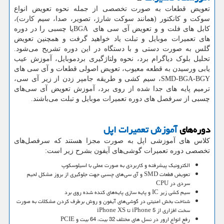
تعویض قطعات به صورت تخصصی از جمله نحوه تعویض انواع
سوکت و کانکتور (همانند سوکت شارژ، تصویر، صدا، سیم کارت)،
کابل های فلت و و تعویض آی سی های
BGA
یا چسبی را در دوره
های تعمیرات موبایل و تبلت یاد خواهید گرفت و همچنین تعویض
گلس به صورت دستی و با دستگاه در این دوره تشریح می‌شود.
تحلیل بلوک دیاگرام برد، نحوه ولتاژگیری بردموبایل، آموزش عیب
یابی ورسیدن به قطعه معیوب، تعویض اصولی قطعات و آی سی های
SMD-BGA-BGY
، سیم کشی و طریقه جامپر زدن از زیر آی سی،
ترمیم پایه های جدا شده از روی برد، آموزش تعویض آی سی‌های
چسبی از سرفصل های دوره تعمیرات موبایل و تبلت می‌باشند.
دوره‌های
آموزش تعمیرات اپل
کلاس های آموزشی اپل به صورت مجزا هستند که سرفصل‌های
تخصصی دوره تعمیرات گوشی‌های آیفون بشرح زیر است:
الکترونیک پیشرفته و کاربردی به صورت عملی با اسیلوسکوپ
تعویض قطعات SMD و آی سی‌های چسبی جهت جلوگیری از بروز مشکل لحیم
سردی در CPU
سیم کشی زیر IC و پایه سازی پایه‌های کنده شده روی برد
شناخت بخش امنیتی در گوشی‌های آیفون و روش برطرف کردن مشکلات به صورت
سخت افزاری از iPhone 5 تا iPhone XS
رفع انواع ارور در نسل های مختلف 32 بیت، 64 بیت و PCIE