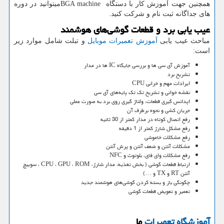
همچنین جهت آموزش کار با دستگاه
BGA machine
میتوانید در دوره
های جداگانه ثبت نام و شرکت کنید.
عیب یابی برد و قطعات گوشی‌های هوشمند
مباحث عیب یابی
آموزش تعمیرات موبایل
و تبلت شامل موارد زیر
است:
آموزش آی سی ها و بررسی جایگاه IC ها در مدار
تشریح برد
ایرادات مهم و خرابی CPU
نقشه خوانی و تشریح تک تک پایه‌های آی سی‌
اپدانس گیری قطعات، ولتاژ گیری روی برد به صورت عملی
جریان کشی و نحوه برطرف آن
رفع اتصال کوتاه در مدار کمتر از 30 ثانیه
رفع مشکل شارژ کمتر از 1 دقیقه
رفع مشکلات خاموشی
مشکلات آنتن و ضعف آنتن و پرش آنتن
رفع مشکلات وای فای، بلوتوث و NFC
ارتباط قطعات گوشی ( بخش تغذیه، مدار شارژ، CPU ، GPU ، ROM ، سوییچ
آنتن RT و TX و …)
چگونگی باز و بسته کردن گوشی‌های هوشمند جدید
تعمیر و تعویض قطعات گوشی
آموزشگاه تعمیرات
ما