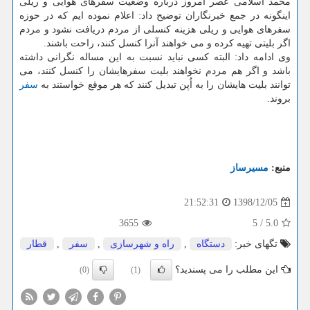
محمد اسلامی عصر امروز درباره وضعیت سفرهای هوایی و ریلی
اینگونه در جمع خبرنگاران توضیح داد: اعلام نموده ایم كه در حوزه
سفرهای هوایی و ریلی هزینه كنسلی از مردم دریافت نشود و مردم
اگر بلیتی تهیه كرده و می خواهند آنرا كنسل كنند، راحت باشند.
وی ادامه داد: البته كسی نباید نسبت به این مساله نگرانی داشته
باشد و اگر هم مردم نخواهند بلیت سفرهایشان را كنسل كنند، می
توانند بلیت هایشان را به اُپن تبدیل كنند كه هر موقع خواستند به
سفر
بروند.
منبع:
مسیرساز
1398/12/05
21:52:31
3655
5
/
5.0
تگهای خبر:
دستگاه
,
راه و شهرسازی
,
سفر
,
قطار
این مطلب را می پسندید؟
(0)
(1)