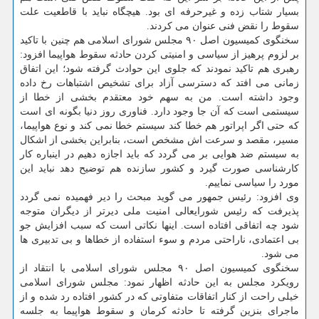
بسیار شتاب زده و غیرحرفه ای بود. هیچگاه نباید با قاطعیت علت
سقوط را نقض فنی عنوان می كردند.
سخنگوی كمیسیون اصل ۹۰ مجلس شورای اسلامی هم چنین با تاكید
بر لزوم پرهیز از سیاسی و امنیتی كردن حادثه سقوط هواپیما افزود:
رهبری هم تاكید نمودند كه جلوی این حوادث گرفته شود؛ این اتفاق
زمانی می افتد كه دسترسی آزاد برای تشخیص اشتباهات رخ داده
وجود داشته است. من به سهم خود معتقدم بخشی از خطا از
سیستمی است كه آن جا وجود دارد. فناوری روز دنیا بگونه ای است
كه حتی اگر اپراتور هم خطا كند سیستم خطا نمی كند و نوع هواپیما،
مسیر، مقصد و سرعت اش مشخص است، بنابراین بخشی از اشكال
به سیستم ضد هوایی بر می گردد كه باید اجازه دهیم در اینباره كار
كارشناسی صورت گیرد و كشور سازنده هم توضیح دهد نباید این
مورد را سیاسی نماییم.
وی افزود: رئیس جمهور می گوید مبحث را دیر فهمیده نمی گردد
پذیرفت كه رئیس شورایعالی امنیت ملی دیرتر از دیگران متوجه
شود چه اتفاقی افتاده است. اینها نكاتی است كه سبب افزایش جو
بی اعتمادی، ناراحتی مردم و سوء استفاده از خطاها و بی تدبیری ها
می شود.
سخنگوی كمیسیون اصل ۹۰ مجلس شورای اسلامی با انتقاد از
رویكرد مجلس به این حادثه اظهار نمود: مجلس شورای اسلامی
خیلی راحت از كنار اتفاقات متفاوتی كه در كشور افتاده رد شده و از
ماجرای بنزین گرفته تا حادثه كرمان و سقوط هواپیما به جلسه