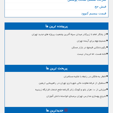
فیش حج
قیمت بیسیم کنوود
پربیننده ترین ها
از یادگار امام تا زیرگذر میدان سپاه آخرین وضعیت پروژه های جدید تهران
تصمیم مهم برای آینده تهران
رکوردشکنی قیمتها در بازار مسکن
خانه هست، اما خریدار نیست
پربحث ترین ها
اخطار به مالکان در رابطه با تخلیه مستأجران
استقبال از غرفه معاونت مالی شهرداری تهران در راهپیمایی اربعین
میزبانی از ۱۰ هزار بانو و کودک زائر کارنامه جامع خدمات قرارگاه زینبیه
شروع بهسازی مدارس تهران برمبنای خواسته دانش آموزان
جدیدترین ها