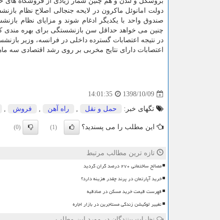
بروسكل و لندن و هم چنین شمار زیادی از فروشگاه های 
صندوق واحد با یكدیگر ادغام شوند و مزایای نظام بازن
چنین می خواهد حداقل سن بازنشستگی برای بهره مندی كامل از مزایا را ب
در نتیجه اعتصابات گسترده داخلی در فرانسه، وزیر بازنش
اعتصابات دارای نتایج مخربی بر روی رشد اقتصادی سه ماهه
1398/10/09
14:01:35
تگهای خبر:
حمل و نقل
,
راه آهن
,
فروش
,
این مطلب را می پسندید؟
(0)
(1)
تازه ترین مطالب مرتبط
مصالح ساختمانی ۲۷۰ درصد گران گردید
خرید آپارتمان در پرند چقدر هزینه دارد؟
فهرست قیمت خرید مسکن در صادقیه
تغییر لوکیشن زندگی مستاجرین در بازار اجاره
نظرات بینندگان در مورد این مطلب