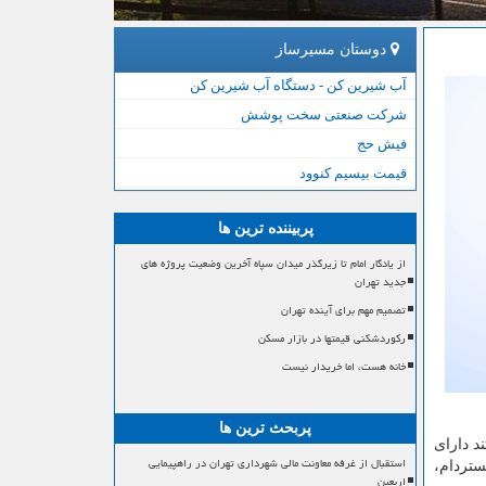
دوستان مسیرساز
آب شیرین کن - دستگاه آب شیرین کن
شرکت صنعتی سخت پوشش
فیش حج
قیمت بیسیم کنوود
پربیننده ترین ها
از یادگار امام تا زیرگذر میدان سپاه آخرین وضعیت پروژه های
جدید تهران
تصمیم مهم برای آینده تهران
رکوردشکنی قیمتها در بازار مسکن
خانه هست، اما خریدار نیست
پربحث ترین ها
د دارای
استقبال از غرفه معاونت مالی شهرداری تهران در راهپیمایی
تردام،
اربعین