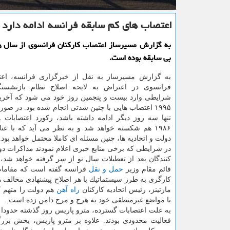
اعتصاب های كم سابقه فرانسه ادامه دارد
بی سابقه بوده است.
به گزارش مسیرساز به نقل از خبرگزاری فرانسه، اعت
فرانسوی در اعتراض به لایحه اصلاح نظام بازنشست
شرایطی وارد بیست و پنجمین روز خود می شود كه آخرین
۱۹۹۵ اعتصاب هایی با چنین شدتی انجام شده بود. در صور
۱۹۸۶ هم شكسته خواهد شد و به نظر می آید كه با عن
دولت و اتحادیه ها، چنین مسئله ای كاملا محتمل خواهد بود.
در شرایطی كه برخی منابع خبری اعلام نمودند مذاكرات د
كنندگان بعد از تعطیلات سال نو از سر گرفته خواهد شد، 
قائم مقام وزیر
حمل و نقل
فرانسه گفته است كه مقامات 
كارگری به طرز سیستماتیك با هر اصلاح پیشنهادی مخالف ه
مارتینز، رئیس اتحادیه كاركنان
راه آهن
هم دولت را متهم 
با مواضع غیرمنطقی خود به هرج و مرج دامن زده است.
به علت اعتصابات گسترده، مترو پاریس روز گذشته حدودا ب
فعالیت محدودی بودند. علاوه بر مترو پاریس، بخش بز