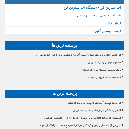
آب شیرین کن - دستگاه آب شیرین کن
شرکت صنعتی سخت پوشش
فیش حج
قیمت بیسیم کنوود
پربیننده ترین ها
از یادگار امام تا زیرگذر میدان سپاه آخرین وضعیت پروژه های جدید تهران
تصمیم مهم برای آینده تهران
رکوردشکنی قیمتها در بازار مسکن
خانه هست، اما خریدار نیست
پربحث ترین ها
از ادامه نهضت آسفالت تا بهسازی بزرگراه نواب
اخطار به مالکان در رابطه با تخلیه مستأجران
استقبال از غرفه معاونت مالی شهرداری تهران در راهپیمایی اربعین
میزبانی از ۱۰ هزار بانو و کودک زائر کارنامه جامع خدمات قرارگاه زینبیه