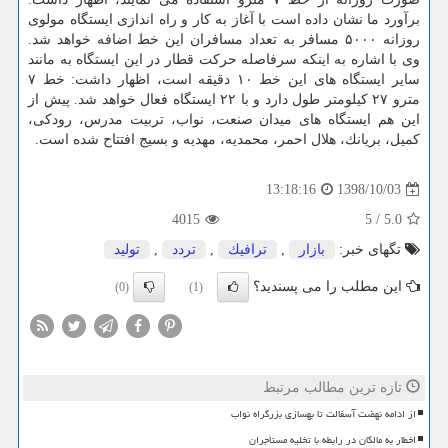
برآورد ما نشان داده است با آغاز به كار و راه اندازی ایستگاه مولوی
روزانه ۵۰۰۰ مسافر به تعداد مسافران این خط اضافه خواهد شد.
وی با اشاره به اینكه سرفاصله حركت قطار در این ایستگاه به مانند
سایر ایستگاه های این خط ۱۰ دقیقه است، اظهار داشت: خط ۷
مترو ۲۷ كیلومتر طول دارد و با ۲۲ ایستگاه فعال خواهد شد. پیش از
این هم ایستگاه های میدان صنعت، نواب، تربیت مدرس، رودكی،
كمیل، بریانك، هلال احمر، محمدیه، مهدیه و بسیج افتتاح شده است.
1398/10/03
13:18:16
4015
5
/
5.0
تگهای خبر:
بازار
,
ترافیك
,
تردد
,
تولید
این مطلب را می پسندید؟
(0)
(1)
تازه ترین مطالب مرتبط
از ادامه نهضت آسفالت تا بهسازی بزرگراه نواب
اخطار به مالکان در رابطه با تخلیه مستأجران