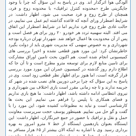
آلودگی هوا اثرگذار اند. وی در پاسخ به این سؤال كه چرا با وجود
جایگزینی طرح «محدوده كنترل ترافیك» با محدوده زوج و فرد،
همچنان از طرح زوج و فرد صحبت می شود، اظهار داشت: در
شرایط اضطرار ورای آنچه كه قاعده گذاشته ایم عمل می نماییم، در
حالت عادی طرح زوج فرد نداریم اما در شرایط اضطرار این اتفاق
می افتد. البته سهمیه تردد هر خودرو ۲۰ روز برای هر فصل است و
پس از آن محدودیت ها اعمال خواهد شد. شهردار تهران درباره بودجه
شهرداری و به خصوص سهمی كه مدیریت شهری باید از دولت بگیرد
خاطرنشان كرد: این مورد هنوز قطعی نشده و اخیرا بررسی های
كمیسیونی انجام شده است. هم اكنون بحث تامین اوراق مشاركت
برای تامین منابع لازم برای توسعه مترو مطرح است و تا آن جا كه
اطلاع دارم روز گذشته در كمیسیون عمران این مورد مورد بررسی
قرار گرفته است، اما هنوز برای اظهار نظر قطعی زود است. وی در
پاسخ به این سؤال كه چرا برخی دوربین های نصب شده در شهر كد
جریمه ندارند و تا چه زمانی مقرر است بازی اختلاف بین شهرداری و
نیروی انتظامی ادامه داشته باشد، اظهار داشت: ما هیچ بازی نداریم
و فضای همكاری با پلیس را فراهم می نماییم. این بحث ها
كارشناسی است و نباید به مطبوعات كشیده شود، این مورد را با
گفت و گو حل می نماییم. همینطور یوسف حجت سرپرست معاونت
حمل و نقل و ترافیك با حضور در جمع خبرنگاران، اظهار داشت: این
ایستگاه بعنوان یازدهمین ایستگاه از خط ۷ مترو امروز به بهره
برداری رسید. وی با اشاره به اینكه الان بیشتر از ۶۵ هزار مسافر به
صورت روزانه از خط ۷ مترو استفاده می نمایند، اظهار داشت: