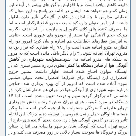
دقیقه كاهش یافته است و با افزایش واگن های بیشتر در آینده این
زمان كمتر هم خواهد شد. ایشان در ادامه در پاسخ به این سؤال كه
تعطیلی مدارس تا چه اندازه در كاهش آلایندگی تأثیر دارد، اظهار
داشت: این امر بعنوان چاره كوتاه مدت بطور قطع اثرگذار است، اما
ما مصرف كننده های كلان گازوییل و مازوت را باید هدف بگیریم
چونكه حجم آلایندگی آنها بیشتر از خودرو های عبوری است. حناچی
به افزایش قطارهای خط هفت هم اشاره و بیان كرد: امروز دو رام
قطار به مترو اضافه شده است و از ۷۸ رام قطاری كه قرار بود به
متروی تهران اضافه شوند، ۴ رام دیگر باقی مانده است كه به مرور
به شبكه های مترو اضافه می شود.
مسئولیت شهرداری در كاهش
آلودگی هوا از سایر دستگاه ها كمتر است
وی درباره مسیر سبزی كه در
ایستگاه مولوی افتتاح شده است، اظهار داشت: مسیر خروج
اضطراری این ایستگاه برای شرایط اضطرار تحت عنوان «مسیر
سبز» آماده شده است كه امروز از آن بهره برداری شد. حناچی
درباره سهم شهرداری از آلودگی هوا در تهران هم خاطرنشان كرد: در
جلساتی كه برگزار گردید سهم و درصد تعیین نشده است، اما ۱۴
دستگاه در مورد كیفیت هوای تهران نقش دارند و نقش شهرداری
تهران علیرغم گستردگی مسئولیت ها از همه كمتر است، اما پیگیر
هستیم تا ناوگان حمل و نقل عمومی را توسعه دهیم چونكه این اقدام
تأثیر زیادی در كاهش آلودگی هوا دارد. بحث بعدی آلاینده های خارج از
حریم تهران است كه آلودگی شان بر شهر ما سایه می اندازد. صنایع
بزرگ و نیروگاه ها سوخت بسیار بالایی در روز مصرف می كنند و در