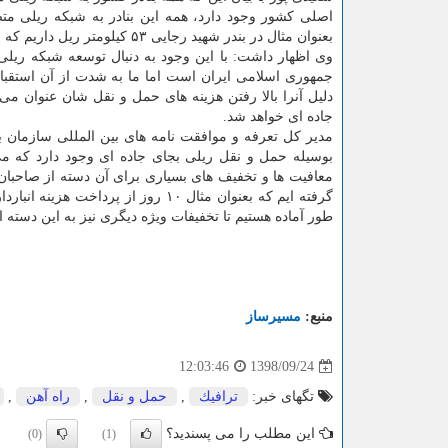
اصلی كشور وجود دارد، همه این بنادر به شبكه ریلی متصل
بعنوان مثال در بندر شهید رجایی ۵۳ كیلومتر ریل داریم كه حتی اروپایی ها در بازدیدهایشان از آن تعجب كرده اند و برایشان قابل تحسین است.
وی اظهار داشت: با این وجود به دنبال توسعه شبكه ریلی
جمهوری اسلامی ایران است اما ما به شدت از آن استقبال م
دلیل آنرا بالا رفتن هزینه های حمل و نقل شان عنوان می 
جاده ای خواهد شد.
مدیر كل تعرفه و موافقت نامه های بین المللی سازمان بنا
بوسیله حمل و نقل ریلی بجای جاده ای وجود دارد كه می 
معافیت ها و تخفیف های بسیاری برای آن دسته از صاحبان كا
گرفته ایم كه بعنوان مثال ۱۰ روز از
طور آماده هستیم تا تخفیفات ویژه دیگری نیز به این دسته از 
منبع:
مسیرساز
1398/09/24
12:03:46
تگهای خبر:
ترافیك
,
حمل و نقل
,
راه آهن
,
این مطلب را می پسندید؟
(0)
(1)