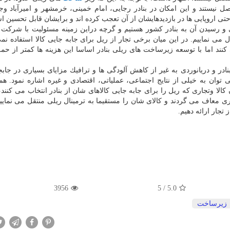
 نیستند و این امكان در بنادر رجایی، امام خمینی، خرمشهر و امیرآباد وجو
 و رسیدن آن به بنادر كشور هستیم و گرچه دراین زمینه مسئولیت با شركت 
ی نماییم. در این میان برخی تجار از ریل برای جابه جایی كالا استفاده نمی
كنند اما با توسعه زیرساخت های ریلی بنادر اساسا این هزینه ها كمتر از حم
در و دریانوردی به غیر از كاهش آلودگی ها و ترافیك مزایای بسیاری در جابجا
توان به خیلی از نتایج اجتماعی، عملیاتی، اقتصادی و غیره اشاره نمود. ه
لا وتجاری كه ریل را برای جابه جایی كالاهای شان از بنادر انتخاب می كنند،
 پرداخت هزینه انبارداری معاف می گردند و كالای شان را مستقیما به ترمینال ریلی منتقل می نما
تجار ارائه دهیم.
3956
5
/
5.0
زیرساخت