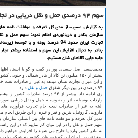
سهم ۹۴ درصدی حمل و نقل دریایی در تجارت كشور
به گزارش مسیرساز مدیركل تعرفه و موافقت نامه های 
سازمان بنادر و دریانوردی اعلام نمود: سهم حمل و نق
تجارت ایران حدود 94 درصد بوده و با توسعه ز
بنادر به دنبال افزایش این سهم و استفاده بیشتر تجار ا
جابه جایی كالاهای شان هستیم.
محمدسعید اصل سعیدی پور در گفت و گو با ایسنا، اظهار 
بیشتر از ۱۵۰ میلیون تن كالا از بنادر شمالی و جنوبی 
و این میزان تجارت نشان میدهد به غیر از صادرات نفت خ
۹۴ درصدی در بین دیگر شقوق
حمل و نقل
دارد.
واردات بوسیله بنادر و به وسیله حمل و نقل دریایی صور
البته به غیر از صادرات نفت خام تجارت فرآورده های
مازوت، گازوئیل، بنزین و قیر و غیره از این طریق انجام م
مدیر كل تعرفه و موافقت نامه های بین المللی سازمان بنا
سهم حمل و نقل را در این میان كم نماییم كه در این راستا
به بنادر كشور وارد یا خارج می شوند را افزایش خواهیم داد
سعیدی پور با بیان این كه همه بنادر كشور به شبكه ریلی م