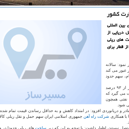
بین المللی
ل دریایی از
یرساخت های ریلی
ز قطار برای
نمود: سالانه
كشور عبور می كند
ام، سهم حدود
وی ادامه داد: بیشتر از ۹۴ درصد صادرات كشور و بیشتر از ۹۳ درصد
ت می گیرد كه
 نفتی همچون
ی شود.
در و دریانوردی افزود: در امتداد كاهش و به حداقل رساندن قیمت تمام شده كا
 با همكاری
شركت
راه آهن
جمهوری اسلامی ایران سهم حمل و نقل ریلی كالا
.
تصل نیستند، اظهار داشت: با توجه به این كه زیر
ساخت
های ریلی حدودا در هم