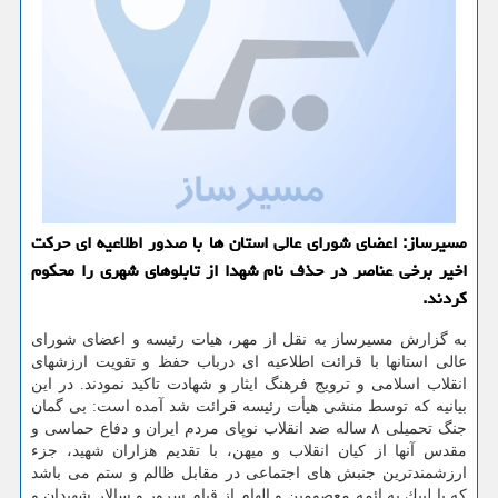
مسیرساز: اعضای شورای عالی استان ها با صدور اطلاعیه ای حركت
اخیر برخی عناصر در حذف نام شهدا از تابلوهای شهری را محكوم
كردند.
به گزارش مسیرساز به نقل از مهر، هیات رئیسه و اعضای شورای
عالی استانها با قرائت اطلاعیه ای درباب حفظ و تقویت ارزشهای
انقلاب اسلامی و ترویج فرهنگ ایثار و شهادت تاكید نمودند. در این
بیانیه كه توسط منشی هیأت رئیسه قرائت شد آمده است: بی گمان
جنگ تحمیلی ۸ ساله ضد انقلاب نوپای مردم ایران و دفاع حماسی و
مقدس آنها از كیان انقلاب و میهن، با تقدیم هزاران شهید، جزء
ارزشمندترین جنبش های اجتماعی در مقابل ظالم و ستم می باشد
كه با لبیك به ائمه معصومین و الهام از قیام سرور و سالار شهیدان و