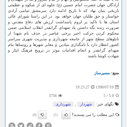
آزادگان جهان حضرت امام حسین (ع) جلوه ای از شكوه و عظمتی
تاریخی بنیان نهاد كه تا تاریخ ادامه دارد سرمشق تمامی آزادی
خواستار و حق طلبان جهان خواهد بود. در این راستا شورای عالی
استان ها با تاكید بر لزوم پاسداشت ارزش های دفاع مقدس و
ضرورت زنده نگه داشتن یاد شهدای گرانقدر انقلاب اسلامی ضمن
محكوم كردن حركت اخیر برخی عناصر در حذف نام شهدا از
تابلوهای سطح شهر از جامعه شهرداری و مدیریت شهری سراسر
كشور انتظار دارد با نامگذاری میادین و معابر شهرها و روستاها بنام
شهدای گرانقدر و انجام اقدامات موثر در ترویج فرهنگ ایثار و
شهادت كوشا باشند.
منبع:
مسیرساز
1398/07/19
19:23:27
3756
5
/
5.0
تگهای خبر:
شهردار
,
شهرداری
این مطلب را می پسندید؟
(0)
(1)