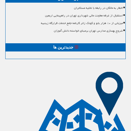
اخطار به مالکان در رابطه با تخلیه مستأجران
استقبال از غرفه معاونت مالی شهرداری تهران در راهپیمایی اربعین
میزبانی از ۱۰ هزار بانو و کودک زائر کارنامه جامع خدمات قرارگاه زینبیه
شروع بهسازی مدارس تهران برمبنای خواسته دانش آموزان
جدیدترین ها